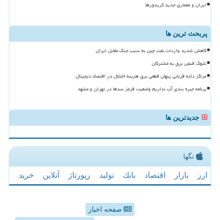
ایران و معماری جدید کریدورها
پربحث ترین ها
کاهش شدید واردات نفت چین به سبب جنگ مقابل ایران
شوک قبض برق به مشترکان
مراکز داده قربانی پنهان قطعی برق هزینه اختلال در اقتصاد دیجیتال
برنامه جیره بندی آب نداریم وضعیت قرمز سدها در تهران و مشهد
جدیدترین ها
تگها
ارز
بازار
اقتصاد
بانك
تولید
رپورتاژ
آنلاین
خرید
صفحه اخبار