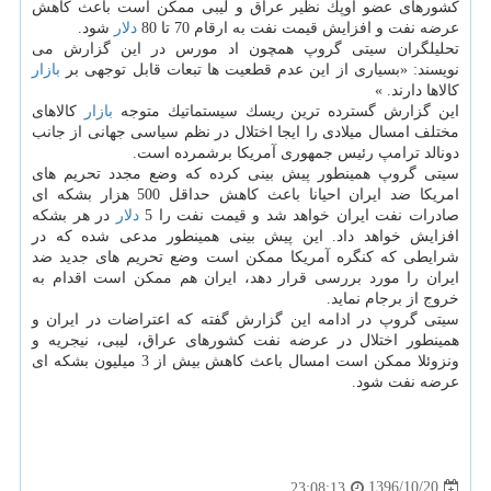
كشورهای عضو اوپك نظیر عراق و لیبی ممكن است باعث كاهش
عرضه نفت و افزایش قیمت نفت به ارقام 70 تا 80
دلار
شود.
تحلیلگران سیتی گروپ همچون اد مورس در این گزارش می
نویسند: «بسیاری از این عدم قطعیت ها تبعات قابل توجهی بر
بازار
كالاها دارند. »
این گزارش گسترده ترین ریسك سیستماتیك متوجه
بازار
كالاهای
مختلف امسال میلادی را ایجا اختلال در نظم سیاسی جهانی از جانب
دونالد ترامپ رئیس جمهوری آمریكا برشمرده است.
سیتی گروپ همینطور پیش بینی كرده كه وضع مجدد تحریم های
امریكا ضد ایران احیانا باعث كاهش حداقل 500 هزار بشكه ای
صادرات نفت ایران خواهد شد و قیمت نفت را 5
دلار
در هر بشكه
افزایش خواهد داد. این پیش بینی همینطور مدعی شده كه در
شرایطی كه كنگره آمریكا ممكن است وضع تحریم های جدید ضد
ایران را مورد بررسی قرار دهد، ایران هم ممكن است اقدام به
خروج از برجام نماید.
سیتی گروپ در ادامه این گزارش گفته كه اعتراضات در ایران و
همینطور اختلال در عرضه نفت كشورهای عراق، لیبی، نیجریه و
ونزوئلا ممكن است امسال باعث كاهش بیش از 3 میلیون بشكه ای
عرضه نفت شود.
1396/10/20
23:08:13