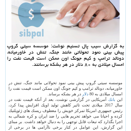
به گزارش سیب پال تسنیم نوشت: موسسه سیتی گروپ
پیش بینی نمود تحولاتی مانند جنگ، تنش در خاورمیانه،
دونالد ترامپ و كیم جونگ اون ممكن است قیمت نفت را
امسال میلادی به ۸۰ دلار در هر بشكه برسانند.
موسسه سیتی گروپ پیش بینی نمود تحولاتی مانند جنگ، تنش در
خاورمیانه، دونالد ترامپ و كیم جونگ اون ممكن است قیمت نفت را
امسال میلادی به 80
دلار
در هر بشكه برساند.
این
بانك
آمریكایی در گزارشی نوشت، بعد از آنكه قیمت نفت در
سال 2017 میلادی تحت تاثیر كاهش تولید اوپك افزایش پیدا كرد،
رئیس جمهوری امریكا تمركز خویش را معطوف ریسك های ژئوپلتیك
كرده و احیانا می خواهد تحریم هایی را ضد ایران و كره شمالی به
اجرا بگذارد كه تبعات قابل توجهی را به دنبال خواهد داشت. بر مبنای
این گزارش، این عوامل در كنار برخی ناآرامی ها در برخی از