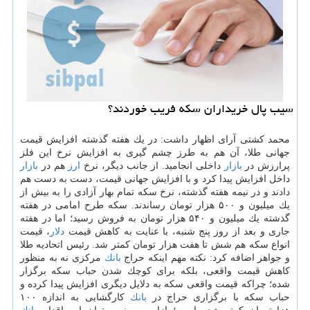
سیب پال خریداران سكه فریب خوردند؟
محمد كشتی آرای اظهار داشت: در یك هفته گذشته افزایش قیمت
جهانی طلا، آن هم به طرز چشم گیری به افزایش نرخ این فلز
پرارزش در
بازار
داخلی انجامید. از جانب دیگر، نرخ
ارز
هم در
بازار
داخل افزایش پیدا كرد و با افزایش جهانی قیمت، دست به دست هم
دادند و در نیمه هفته گذشته، نرخ سكه تمام بهار آزادی را به بیش از
یك میلیون و ۵۰۰ هزار تومان رساندند. سكه طرح امامی در هفته
گذشته یك میلیون و ۵۴۰ هزار تومان به فروش رسید؛ اما در هفته
جاری و بعد از روز پنج شنبه، با عنایت به كاهش قیمت
دلار
، قیمت
انواع سكه هم شش تا هفت هزار تومان كمتر شد. رئیس اتحادیه طلا
و جواهر اضافه كرد: نكته مهم اینكه حراج
بانك
مركزی نه به منظور
كاهش قیمت واقعی، بلكه برای كوچك شدن حباب سكه برگزار
شده؛ چراكه قیمت واقعی سكه به دلایل دیگری افزایش پیدا كرده و
حباب سكه با برگزاری حراج در
بانك
كارگشایی به اندازه ۱۰۰