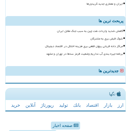
ایران و معماری جدید کریدورها
پربحث ترین ها
کاهش شدید واردات نفت چین به سبب جنگ مقابل ایران
شوک قبض برق به مشترکان
مراکز داده قربانی پنهان قطعی برق هزینه اختلال در اقتصاد دیجیتال
برنامه جیره بندی آب نداریم وضعیت قرمز سدها در تهران و مشهد
جدیدترین ها
تگها
ارز
بازار
اقتصاد
بانك
تولید
رپورتاژ
آنلاین
خرید
صفحه اخبار