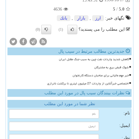
15:49:31
4636
5
/
5.0
تگهای خبر:
ارز
,
بازار
,
بانك
این مطلب را می پسندید؟
(0)
(1)
جدیدترین مطالب مرتبط در سیب پال
کاهش شدید واردات نفت چین به سبب جنگ مقابل ایران
شوک قبض برق به مشترکان
خبر مهم مالیاتی برای صاحبان دستگاه کارتخوان
اختصاصی خبرآنلاین از واردات 27 میلیون لیتری تا برگشت ناترازی
نظرات بینندگان سیب پال در مورد این مطلب
نظر شما در مورد این مطلب
نام:
ایمیل:
نظر: