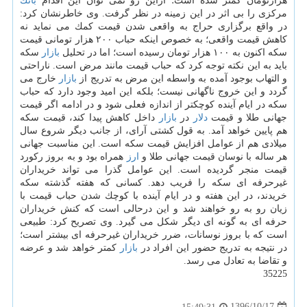
هزارتومان كمتر شده است؛ ازاین رو نمی توان این اقدام
بانك
مركزی را بی اثر در این زمینه در نظر گرفت. وی خاطرنشان كرد:
در واقع برگزاری حراج به واقعی شدن قیمت كمك می نماید نه
كاهش قیمت واقعی؛ به خصوص اینكه حباب ۲۰۰ هزار تومانی قیمت
سكه اكنون به ۱۰۰ هزار تومان رسیده است؛ اما در تحلیل
بازار
سكه
باید به این نكته توجه كرد كه حباب قیمت مانند مرض است. ناراحتی
و التهاب بوجود آمده به واسطه این مرض به تدریج از
بازار
خارج می
گردد و این خروج ناگهانی نیست؛ بلكه این امید وجود دارد كه حباب
سكه در ایام آینده كوچكتر از اندازه فعلی شود و در ادامه اگر قیمت
جهانی طلا و قیمت
دلار
در
بازار
داخل كاهش پیدا كند، قیمت سكه
هم پایین خواهد آمد. به قول كشتی آرای، از جانب دیگر شروع سال
میلادی هم از عوامل افزایش قیمت سكه است. این مناسبت جهانی
هر ساله با نوسان قیمت جهانی طلا و
ارز
همراه بود و به بروز ركورد
قیمت منجر گردیده است. این عوامل گذرا می تواند خریداران
غیرحرفه ای سكه را فریب دهد. كسانی كه هفته گذشته سكه
خریدند، در این هفته و در ایام آینده با كوچك شدن حباب قیمت با
زیان رو به رو خواهند شد و این درحالی است كه كنش خریداران
حرفه ای به گونه ای دیگر شكل می گیرد. وی تصریح كرد: طبیعی
است كه با بروز نوسانات، ضرر خریداران غیرحرفه ای بیشتر است؛
در نتیجه به تدریج حضور این افراد در
بازار
كمتر خواهد شد و عرضه
و تقاضا به تعادل می رسد.
35225
1396/10/17