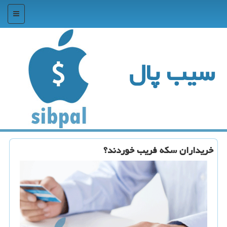
منو
سیب پال
خریداران سكه فریب خوردند؟