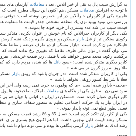
به گزارش سیب پال به نقل از خبر آنلاین، تعداد
معاملات
آپارتمان های مسكونی شهر تهران در آذر ماه 
با توجه به افزایش
معاملات
مسكن، هم اكنون این سوال مطرح است كه آ
«امیر» یكی از كاربران خبرآنلاین در این خصوص نوشته است: «وقتی سا
بررسی می تونید ببینید توی یك منطقه مشخص چقدر قیمت ها متفاوت هست. 
قیمت سبب می شه عده بیشتری از خرید خونه جا بمونند. »
یكی دیگر از كاربران خبرآنلاین كه نام خویش را عنوان نكرده، متذكر 
ركودی سنگین تر از قبل
بازار
مسكن رو بزودی بگیره و دیگه نشه كاریش كر
«ابتكار» عنوان كرده است: «بازار مسكن از دو طرف عرضه و تقاضا تشك
می توان گفت در توان مالی طرف تقاضا كه تغییری رخ نداده است كه بت
برگشت ركود، مجدد مجبور خواهند شد با قیمتی زیر قیمت خریدشان بفروش
كاربر دیگری متذكر شده است: «سود
بانك
ها كم شده، مردم دارن كم كم
طلا روز به روز گرون تر می شه. »
یكی از كاربران متذكر شده است: «در جریان باشید كه رونق
بازار
مسكن 
فعلا با شرایط كشور رونقی نخواهد داشت. »
«محمد» یادآور شده است: «ما كه پولمون به خرید نمی رسه ولی آخر این ماه قرارداد اجاره مون تموم می شه و صاحبخا
سود نمی دن. به قول یكی از بنگاه های
معاملات
املاك، صاحبخونه ها پول
كابر دیگری عنوان كرده است: «مسكن در ایران در قیاس با جهان هم بی ك
در ایران نیاز به یك حركت اجتماعی عظیم به منظور شفاف سازی و منط
فعلی بطور قطع نمی تونه پایدار بمونه. »
مسكن رشد قیمت قابل توجهی داشت. اما هم اكنون هیچ بستری برای افزا
رشد اندك به خاطر
بازار
گرمی بنگاهی ها بوده و نمی تونه دوام داشته باش