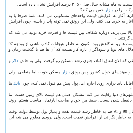
ركات را در
بازار
حس می كند؟
رها آغاز به افزایش قیمت واحدهای مسكونی می كنند. شما صرفا با یه
ز به خرید می كنند، ولی این رونق نمی تونه پایدار باشه، چون افزایش
الا می برند، دوباره شكاف بین قیمت ها و قدرت خرید تولید می شه كه
گرفتند. »
راكد و قیمت ها رو به كاهش بود. اكنون به خاطر هیجانات كاذب ناشی از بودجه 97
 دلال های نوپا و سوداگران تازه كار هست كه آن ها هم با گذشت زمان و
طی كه الان اتفاق افتاد، جلوی رشد مسكن رو گرفت. ولی به جاش
دلار
و
ار و مهندسای جوان كشور. پس رونق
بازار
مسكن خوبه، اما منطقی. ولی
بانك
ها
»
ن شهرهای دنیا رقابت می كنه. مشكل اصلی هم قیمت بالای زمین هست. ما
 بالفعل شدن نیست. ضمنا من خودم صاحب آپارتمان مناسب هستم. روند
یكی از كاربران تاكید كرده است: «سال 85 و 86 رشد قیمت مسكن به خاطر تسهیلات ارزان قیمت و گسترده ای بود كه شبكه بانكی پرداخت كرد. سال 90 و 91 هم به خاطر رشد قیمت نفت و پمپاژ پول توسط دولت وقت
، به خاطر نگرانی از افزایش قیمت است. ولی بزودی معلوم می شه این