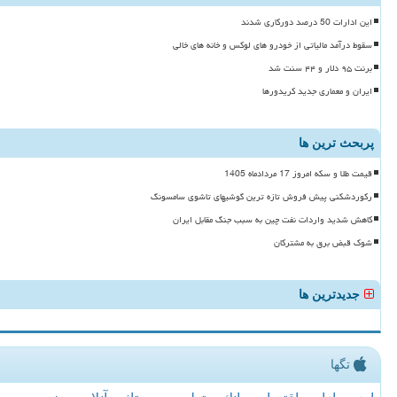
این ادارات 50 درصد دورکاری شدند
سقوط درآمد مالیاتی از خودرو های لوکس و خانه های خالی
برنت ۹۵ دلار و ۴۴ سنت شد
ایران و معماری جدید کریدورها
پربحث ترین ها
قیمت طلا و سکه امروز 17 مردادماه 1405
رکوردشکنی پیش فروش تازه ترین گوشیهای تاشوی سامسونگ
کاهش شدید واردات نفت چین به سبب جنگ مقابل ایران
شوک قبض برق به مشترکان
جدیدترین ها
تگها