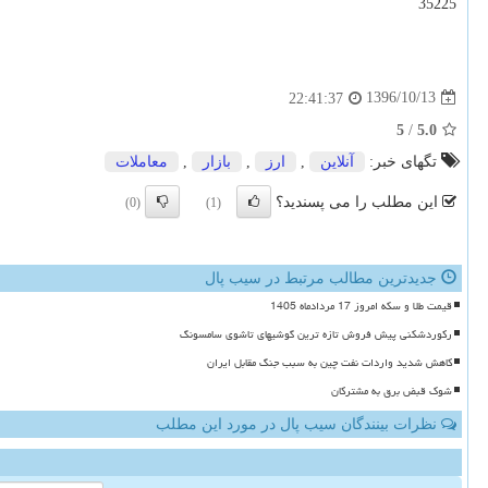
35225
1396/10/13
22:41:37
5
/
5.0
تگهای خبر:
آنلاین
,
ارز
,
بازار
,
معاملات
این مطلب را می پسندید؟
(0)
(1)
جدیدترین مطالب مرتبط در سیب پال
قیمت طلا و سکه امروز 17 مردادماه 1405
رکوردشکنی پیش فروش تازه ترین گوشیهای تاشوی سامسونگ
کاهش شدید واردات نفت چین به سبب جنگ مقابل ایران
شوک قبض برق به مشترکان
نظرات بینندگان سیب پال در مورد این مطلب