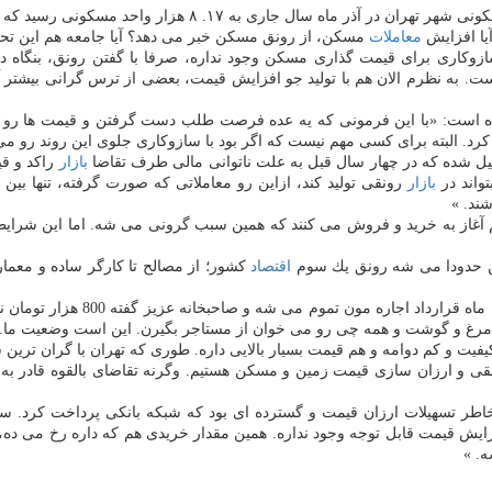
سال جاری به ۱۷. ۸ هزار واحد مسكونی رسید كه نسبت به ماه مشابه سال قبل ۵۰. ۲ درصد افزایش نشان داده است.
یا افزایش
معاملات
مسكن، از رونق مسكن خبر می دهد؟ آیا جامعه هم این تح
زوكاری برای قیمت گذاری مسكن وجود نداره، صرفا با گفتن رونق، بنگاه دا
به نظرم الان هم با تولید جو افزایش قیمت، بعضی از ترس گرانی بیشتر آغا
شده است: «با این فرمونی كه یه عده فرصت طلب دست گرفتن و قیمت ها رو ب
د. البته برای كسی مهم نیست كه اگر بود با سازوكاری جلوی این روند رو می 
یل شده كه در چهار سال قبل به علت ناتوانی مالی طرف تقاضا
بازار
واند در
بازار
رونقی تولید كند، ازاین رو معاملاتی كه صورت گرفته، تنها بین
ند. »
 آغاز به خرید و فروش می كنند كه همین سبب گرونی می شه. اما این شرای
حدودا می شه رونق یك سوم
اقتصاد
كشور؛ از مصالح تا كارگر ساده و معم
نه عزیز گفته 800 هزار تومان ناقابل باید بزاری روی اجاره ات. پول پیش هم قبول نمی كنه، چون
 مرغ و گوشت و همه چی رو می خوان از مستاجر بگیرن. این است وضعیت ما. 
یفیت و كم دوامه و هم قیمت بسیار بالایی داره. طوری كه تهران با گران تری
قی و ارزان سازی قیمت زمین و مسكن هستیم. وگرنه تقاضای بالقوه قادر به
یش قیمت قابل توجه وجود نداره. همین مقدار خریدی هم كه داره رخ می ده
ه. »