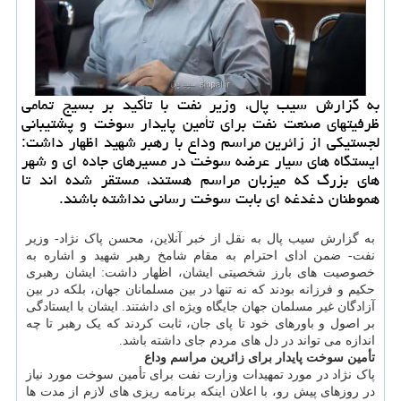
به گزارش سیب پال، وزیر نفت با تأکید بر بسیج تمامی
ظرفیتهای صنعت نفت برای تأمین پایدار سوخت و پشتیبانی
لجستیکی از زائرین مراسم وداع با رهبر شهید اظهار داشت:
ایستگاه های سیار عرضه سوخت در مسیرهای جاده ای و شهر
های بزرگ که میزبان مراسم هستند، مستقر شده اند تا
هموطنان دغدغه ای بابت سوخت رسانی نداشته باشند.
به گزارش سیب پال به نقل از خبر آنلاین، محسن پاک نژاد- وزیر
نفت- ضمن ادای احترام به مقام شامخ رهبر شهید و اشاره به
خصوصیت های بارز شخصیتی ایشان، اظهار داشت: ایشان رهبری
حکیم و فرزانه بودند که نه تنها در بین مسلمانان جهان، بلکه در بین
آزادگان غیر مسلمان جهان جایگاه ویژه ای داشتند. ایشان با ایستادگی
بر اصول و باورهای خود تا پای جان، ثابت کردند که یک رهبر تا چه
اندازه می تواند در دل های مردم جای داشته باشد.
تأمین سوخت پایدار برای زائرین مراسم وداع
پاک نژاد در مورد تمهیدات وزارت نفت برای تأمین سوخت مورد نیاز
در روزهای پیش رو، با اعلان اینکه برنامه ریزی های لازم از مدت ها