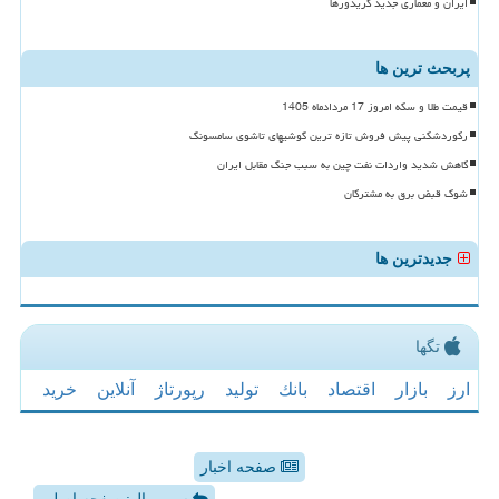
ایران و معماری جدید کریدورها
پربحث ترین ها
قیمت طلا و سکه امروز 17 مردادماه 1405
رکوردشکنی پیش فروش تازه ترین گوشیهای تاشوی سامسونگ
کاهش شدید واردات نفت چین به سبب جنگ مقابل ایران
شوک قبض برق به مشترکان
جدیدترین ها
تگها
ارز
بازار
اقتصاد
بانك
تولید
رپورتاژ
آنلاین
خرید
صفحه اخبار