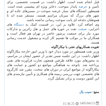
قبل انجام شده است، اظهار داشت: در قسمت تخصصی، برای
تأمین و
عرضه
پایدار سوخت، ذخایر ویژه ای پیشبینی شده است.
همینطور ایستگاه های سیار عرضه سوخت در مسیرهای جاده ای و
شهر های بزرگ که میزبان مراسم هستند، مستقر شده اند تا
هموطنان دغدغه ای بابت سوخت رسانی نداشته باشند.
وی اضافه کرد: علاوه بر این، در قسمت کمک به
دستگاه
های
اجرایی،
صنعت
نفت در حوزه های حمل و نقل زائرین و تدارکات
مورد نیاز برای جمعیت پرشور حاضر در تهران هم فعال است و
همکاران ما در موکب ها تقسیم کار کرده و مشغول خدمت رسانی
هستند.
تقویت همکاریهای نفتی با نیکاراگوئه
وزیر نفت همینطور در مورد دیدار خود با وزیر امور خارجه نیکاراگوئه
اظهار داشت: در این جلسه ضمن تقدیر از حضور ایشان در مراسم،
به محورهای مورد علاقه طرفین همچون تجارت فرآورده های نفتی
پرداخته شد. باتوجه به هماهنگی مواضع دو کشور و حمایت های
نیکاراگوئه از مواضع ایران در دوران های سخت، مقرر شد کارگروه
های تخصصی جهت بررسی زمینه های همکاری و تأمین نیازمندی های
این کشور دوست و برادر تشکیل گردد.
منبع:
سیب پال
1405/04/13
15:36:25