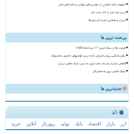
سقوط درآمد مالیاتی از خودرو های لوکس و خانه های خالی
برنت ۹۵ دلار و ۴۴ سنت شد
ایران و معماری جدید کریدورها
پربحث ترین ها
قیمت طلا و سکه امروز 17 مردادماه 1405
رکوردشکنی پیش فروش تازه ترین گوشیهای تاشوی سامسونگ
کاهش شدید واردات نفت چین به سبب جنگ مقابل ایران
شوک قبض برق به مشترکان
جدیدترین ها
تگها
ارز
بازار
اقتصاد
بانك
تولید
رپورتاژ
آنلاین
خرید