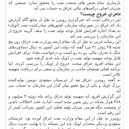
بازسازی تمام بخش های صنعت نفت را محقق سازد؛ صنعتی که
شریان اصلی درآمدهای مالی عراق به حساب می آید.
ماجرای خروج چیست؟
این درحالی است که خبرگزاری رویترز به نقل از منابع آگاه گزارش
داد که عراق در صورتیکه سازمان کشورهای صادرکننده نفت (اوپک)
به بغداد اجازه افزایش قابل توجه تولید نفت را ندهد، گزینه خروج از
این سازمان را بررسی می کند.
این رسانه غربی به نقل از یک مقام ارشد وزارت نفت عراق روز پنج
شنبه ۲۵ ژوئن (۴ تیر) گفته که دولت این کشور به دنبال دستاوردهای
جنگ با بحران مالی رو به رو است و درخواست بغداد برای افزایش
قابل توجه سهمیه تولید نفت در اوپک باید جدی گرفته شود.
این مقام افزود عراق مبحث خروج از اوپک را بررسی کرده، اما
برنامه فعلی همچنان ماندن در سازمان و سعی برای دریافت سهمیه
بالاتر است.
به گفته رویترز، عراق بعد از عربستان سعودی دومین تولیدکننده
بزرگ اوپک و یکی از پنج عضو بنیان گذار این سازمان به حساب می
آید.
این گزارش افزود که سهمیه تولید عراق برای ماه ژوئیه ۴ میلیون و
۳۷۸ هزار بشکه در روز تعیین شده است، اما به علت اختلالات ناشی
از وضعیت تنگه هرمز، میزان تولید فعلی این کشور بمراتب کمتر از
این رقم است.
رویترز به نقل از این مقام وزارت نفت عراق آورده بود: عربستان
سعودی و دیگر متحدان اوپک باید این مساله را با نهایت جدیت دنبال