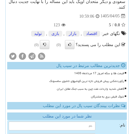
سعودی و دیگر متحدان اوپک باید این مساله را با نهایت جدیت دنبال
کنند.
1405/04/05
10:59:06
123
5
/
0.0
تگهای خبر:
اقتصاد
,
بازار
,
بازی
,
تولید
این مطلب را می پسندید؟
(0)
(0)
جدیدترین مطالب مرتبط در سیب پال
قیمت طلا و سکه امروز 17 مردادماه 1405
رکوردشکنی پیش فروش تازه ترین گوشیهای تاشوی سامسونگ
کاهش شدید واردات نفت چین به سبب جنگ مقابل ایران
شوک قبض برق به مشترکان
نظرات بینندگان سیب پال در مورد این مطلب
نظر شما در مورد این مطلب
نام: