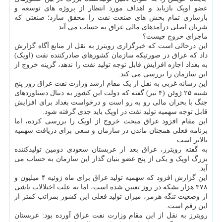
عضو اوپک بازیابد و اهداف مورد انتظار از پروژه های توسعه و
بازسازی تمام بخش های صنعت نفت را محقق سازد؛ صنعتی که
شریان اصلی درآمدهای مالی عراق به حساب می آید.
ماجرای خروج چیست؟
این درحالی است که خبرگزاری رویترز به نقل از منابع آگاه گزارش
داد که عراق در صورتیکه سازمان کشورهای صادرکننده نفت (اوپک)
به بغداد اجازه افزایش قابل توجه تولید نفت را ندهد، گزینه خروج از
این سازمان را بررسی می کند.
این رسانه غربی به نقل از یک مقام ارشد وزارت نفت عراق روز پنج
شنبه ۲۵ ژوئن (۴ تیر) گفته که دولت این کشور به دنبال دستاوردهای
جنگ با بحران مالی رو به رو است و درخواست بغداد برای افزایش
قابل توجه سهمیه تولید نفت در اوپک باید جدی گرفته شود.
این مقام افزود عراق مبحث خروج از اوپک را بررسی کرده، اما
برنامه فعلی همچنان ماندن در سازمان و سعی برای دریافت سهمیه
بالاتر است.
به گفته رویترز، عراق بعد از عربستان سعودی دومین تولیدکننده
بزرگ اوپک و یکی از پنج عضو بنیان گذار این سازمان به حساب می
آید.
این گزارش افزود که سهمیه تولید عراق برای ماه ژوئیه ۴ میلیون و
۳۷۸ هزار بشکه در روز تعیین شده است، اما به علت اختلالات ناشی
از وضعیت تنگه هرمز، میزان تولید فعلی این کشور بمراتب کمتر از
این رقم است.
رویترز به نقل از این مقام وزارت نفت عراق آورده بود: عربستان