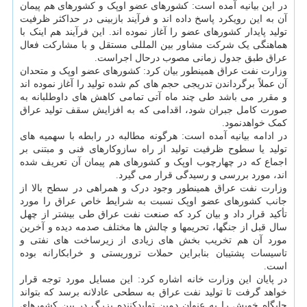
در این بیانیه آمده است: کشورهای عضو اوپک و کشورهای هم پیمان
آن به این رویکرد پاسخ داده اند و فرآیند بازبینی در حداکثر ظرفیت
تولید پایدار کشورهای عضو را آغاز نموده اند. این فرآیند هم اینک با
هماهنگی یک شرکت مشاور بین المللی مستقل و با مشارکت فعال
عراق طبق جدول زمانی مصوب درحال اجراست.
وزارت نفت عراق همینطور بیان کرد: کشورهای عضو اوپک و متحدان
آن عملاً برگرداندن تدریجی حجم های کم شده تولید را آغاز نموده اند
و مقرر می باشد طی چند ماه آتی تمامی کاهش های داوطلبانه به
صورت کامل جبران شود، اقدامی که به افزایش سقف تولید عراق
کمک خواهدنمود.
در ادامه بیانیه آمده است: هرگونه مطالبه در رابطه با سهمیه های
تولید یا سطوح ظرفیت تولید از راه سازوکارهای فنی و مبتنی بر
اجماع که در چهارچوب اوپک و کشورهای هم پیمان آن تعریف شده
اند، مورد بررسی و رسیدگی قرار می گیرد.
وزارت نفت عراق همینطور وجود درک و همراهی در سطح بالا از
جانب کشورهای عضو اوپک نسبت به شرایط خاص عراق را مورد
تأکید قرار داد و بیان کرد که صنعت نفت عراق طی بیشتر از چهل
سال قبل از جنگها، تحریمها و چالش ها مختلف صدمه دیده و آخرین
مورد آن هم تخریب بخش های زیادی از زیرساخت های نفتی و
تاسیسات پشتیبان بنابراین حملات تروریستی و خرابکارانه بوده
است.
در پایان این وزارت خانه اشاره کرد: این مسایل مورد توجه قرار
خواهد گرفت تا تولید نفت عراق به سطحی عادلانه برسد که بتواند
جایگاه خویش را به عنوان دمین تولیدکننده بزرگ در بین کشورهای