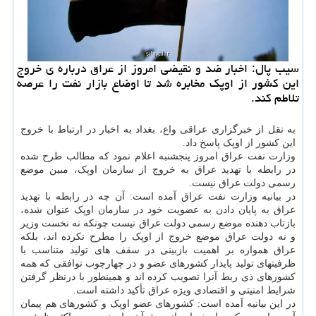
سیب پال: اخبار ضد و نقیضی امروز از عراق درباره ی خروج
این کشور از اوپک مخابره شد تا اوضاع بازار نفت را عرصه
تلاطم کند.
به نقل از خبرگزاری عراقی واع، بغداد به اخبار در ارتباط با خروج
این کشور از اوپک پاسخ داد.
وزارت نفت عراق امروز پنجشنبه اعلام نمود که مطالب طرح شده
در رابطه با تهدید عراق به خروج از سازمان اوپک، مبین موضع
رسمی دولت عراق نیست.
در بیانیه وزارت نفت عراق آمده است: آن چه در رابطه با تهدید
عراق به پایان دادن به عضویت خود در سازمان اوپک عنوان شده،
بازتاب دهنده موضع رسمی دولت عراق نیست چونکه نه نخست وزیر
و نه دولت عراق موضع خروج از اوپک را مطرح نکرده اند، بلکه
عراق همواره بر اهمیت بازبینی در سقف های تولید متناسب با
ظرفیتهای تولید پایدار کشورهای عضو و در چهارچوب توافقی که همه
کشورهای ذی ربط آنرا تصویب کرده اند و همینطور با درنظر گرفتن
شرایط امنیتی و اقتصادی ویژه عراق تأکید داشته است.
در این بیانیه آمده است: کشورهای عضو اوپک و کشورهای هم پیمان