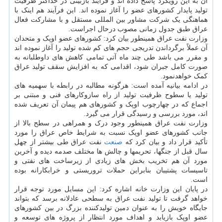
آن به این رویکرد پاسخ داده اند و فرآیند بازبینی در حداکثر ظرفیت
تولید پایدار کشورهای عضو را آغاز نموده اند. این فرآیند هم اینک با
هماهنگی یک شرکت مشاور بین المللی مستقل و با مشارکت فعال
عراق طبق جدول زمانی مصوب درحال اجراست.
وزارت نفت عراق همینطور بیان کرد: کشورهای عضو اوپک و متحدان
آن عملاً برگرداندن تدریجی حجم های کم شده تولید را آغاز نموده اند
و مقرر می باشد طی چند ماه آتی تمامی کاهش های داوطلبانه به
صورت کامل جبران شود، اقدامی که به افزایش سقف تولید عراق
کمک خواهدنمود.
در ادامه بیانیه آمده است: هرگونه مطالبه در رابطه با سهمیه های
تولید یا سطوح ظرفیت تولید از راه سازوکارهای فنی و مبتنی بر
اجماع که در چهارچوب اوپک و کشورهای هم پیمان آن تعریف شده
اند، مورد بررسی و رسیدگی قرار می گیرد.
وزارت نفت عراق همینطور وجود درک و همراهی در سطح بالا از
جانب کشورهای عضو اوپک نسبت به شرایط خاص عراق را مورد
تأکید قرار داد و بیان کرد که
صنعت
نفت عراق طی بیشتر از چهل
سال قبل از جنگها، تحریمها و چالش ها مختلف صدمه دیده و آخرین
مورد آن هم تخریب بخش های زیادی از زیرساخت های نفتی و
تاسیسات پشتیبان بنابراین حملات تروریستی و خرابکارانه بوده
است.
در پایان این وزارت خانه اشاره کرد: این مسایل مورد توجه قرار
خواهد گرفت تا تولید نفت عراق به سطحی عادلانه برسد که بتواند
جایگاه خویش را به عنوان دمین تولیدکننده بزرگ در بین کشورهای
عضو اوپک بازیابد و اهداف مورد انتظار از پروژه های توسعه و