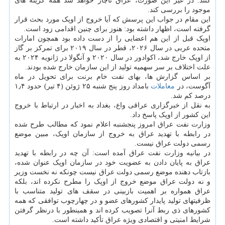
کنند. در غیر این صورت، عراق ناچار خواهد شد همه گزینه های
موجود را بررسی کند.
این مقام در جواب این پرسش که آیا خروج از اوپک مورد بحث قرار
گرفته است، اظهار داشته بود: هنوز برای چنین اقدامی زود است.
اوپک قبل از این هم اعضایی را از دست داده بود همچون امارات
متحده عربی در سال ۲۰۲۶، قطر در سال ۲۰۱۹ برای تمرکز بر گاز
از اوپک خارج شد، اکوادور در سال ۲۰۲۰ و آنگولا در ژانویه ۲۰۲۴ به
علت اختلاف بر سر سهمیه تولید از این سازمان خارج شده بودند.
بر اساس گزارش ها، بهای نفت خام برنت برای تحویل در ماه
آگوست، در
معاملات
بامداد روز پنج شنبه ۲۵ ژوئن (۴ تیر) حدود ۱٫۴
درصد کم شد.
به نقل از خبرگزاری عراقی واع، بغداد به اخبار در ارتباط با خروج
این کشور از اوپک پاسخ داد.
وزارت نفت عراق امروز پنجشنبه اعلام نمود که مطالب طرح شده
در رابطه با تهدید عراق به خروج از سازمان اوپک، مبین موضع
رسمی دولت عراق نیست.
در بیانیه وزارت نفت عراق آمده است: آن چه در رابطه با تهدید
عراق به پایان دادن به عضویت خود در سازمان اوپک عنوان شده،
بازتاب دهنده موضع رسمی دولت عراق نیست چونکه نه نخست وزیر
و نه دولت عراق موضع خروج از اوپک را مطرح نکرده اند، بلکه
عراق همواره بر اهمیت بازبینی در سقف های تولید متناسب با
ظرفیتهای تولید پایدار کشورهای عضو و در چهارچوب توافقی که همه
کشورهای ذی ربط آنرا تصویب کرده اند و همینطور با درنظر گرفتن
شرایط امنیتی و اقتصادی ویژه عراق تأکید داشته است.