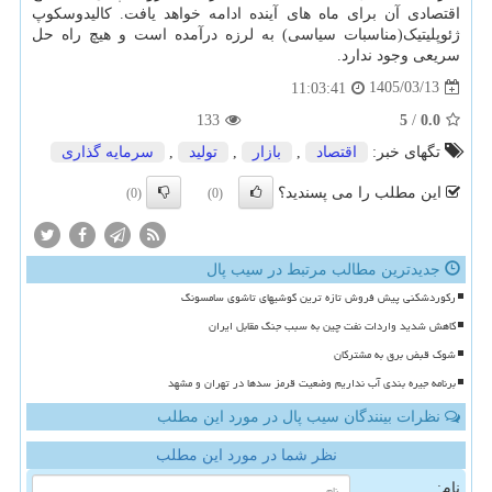
اقتصادی آن برای ماه های آینده ادامه خواهد یافت. کالیدوسکوپ
ژئوپلیتیک(مناسبات سیاسی) به لرزه درآمده است و هیچ راه حل
سریعی وجود ندارد.
1405/03/13
11:03:41
133
5
/
0.0
تگهای خبر:
اقتصاد
,
بازار
,
تولید
,
سرمایه گذاری
این مطلب را می پسندید؟
(0)
(0)
جدیدترین مطالب مرتبط در سیب پال
رکوردشکنی پیش فروش تازه ترین گوشیهای تاشوی سامسونگ
کاهش شدید واردات نفت چین به سبب جنگ مقابل ایران
شوک قبض برق به مشترکان
برنامه جیره بندی آب نداریم وضعیت قرمز سدها در تهران و مشهد
نظرات بینندگان سیب پال در مورد این مطلب
نظر شما در مورد این مطلب
نام: