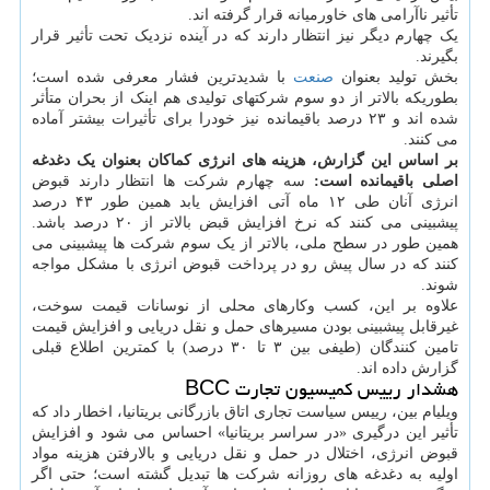
تأثیر ناآرامی های خاورمیانه قرار گرفته اند.
یک چهارم دیگر نیز انتظار دارند که در آینده نزدیک تحت تأثیر قرار
بگیرند.
بخش تولید بعنوان
صنعت
با شدیدترین فشار معرفی شده است؛
بطوریکه بالاتر از دو سوم شرکتهای تولیدی هم اینک از بحران متأثر
شده اند و ۲۳ درصد باقیمانده نیز خودرا برای تأثیرات بیشتر آماده
می کنند.
بر اساس این گزارش، هزینه های انرژی کماکان بعنوان یک دغدغه
اصلی باقیمانده است:
سه چهارم شرکت ها انتظار دارند قبوض
انرژی آنان طی ۱۲ ماه آتی افزایش یابد همین طور ۴۳ درصد
پیشبینی می کنند که نرخ افزایش قبض بالاتر از ۲۰ درصد باشد.
همین طور در سطح ملی، بالاتر از یک سوم شرکت ها پیشبینی می
کنند که در سال پیش رو در پرداخت قبوض انرژی با مشکل مواجه
شوند.
علاوه بر این، کسب وکارهای محلی از نوسانات قیمت سوخت،
غیرقابل پیشبینی بودن مسیرهای حمل و نقل دریایی و افزایش قیمت
تامین کنندگان (طیفی بین ۳ تا ۳۰ درصد) با کمترین اطلاع قبلی
گزارش داده اند.
هشدار رییس کمیسیون تجارت BCC
ویلیام بین، رییس سیاست تجاری اتاق بازرگانی بریتانیا، اخطار داد که
تأثیر این درگیری «در سراسر بریتانیا» احساس می شود و افزایش
قبوض انرژی، اختلال در حمل و نقل دریایی و بالارفتن هزینه مواد
اولیه به دغدغه های روزانه شرکت ها تبدیل گشته است؛ حتی اگر