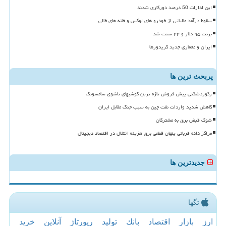
این ادارات 50 درصد دورکاری شدند
سقوط درآمد مالیاتی از خودرو های لوکس و خانه های خالی
برنت ۹۵ دلار و ۴۴ سنت شد
ایران و معماری جدید کریدورها
پربحث ترین ها
رکوردشکنی پیش فروش تازه ترین گوشیهای تاشوی سامسونگ
کاهش شدید واردات نفت چین به سبب جنگ مقابل ایران
شوک قبض برق به مشترکان
مراکز داده قربانی پنهان قطعی برق هزینه اختلال در اقتصاد دیجیتال
جدیدترین ها
تگها
ارز
بازار
اقتصاد
بانك
تولید
رپورتاژ
آنلاین
خرید