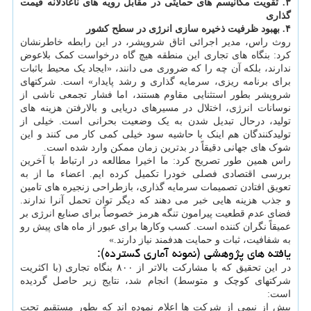
۳. تقویت مکانیسم های حمایتی در مقابل رویه های ناعادلانه قیمت
گذاری
۴. بهبود ظرفیت ذخیره سازی انرژی در سطح کشور
روث راس، مدیر اجرائی اتاق شروپشر، در این رابطه خاطرنشان
کرد: بنگاه های تجاری این منطقه هیچ گاه درخواست کمک بلاعوض
ندارند، بلکه آن چه را که ضروری می دانند، «ایجاد یک محیط باثبات
برای برنامه ریزی، سرمایه گذاری و رشد پایدار» است. شرکتهای
شروپشر بطور استثنایی مقاوم هستند، اما فشار تجمعی ناشی از
نوسانات انرژی، اختلال در مسیرهای دریایی و بالارفتن هزینه های
تولید، درحال تبدیل شدن به یک وضعیت بحرانی است. خیلی از
تولیدکنندگان هم اینک با حاشیه سود خیلی کمی کار می کنند و این
شوک های جهانی دقیقاً در بدترین زمان ممکن وارد شده است.
راس همین طور تصریح کرد: ما اخیرا مطالعه در ارتباط با آخرین
بررسی اقتصادی فصلی خودرا تکمیل کرده ایم. اعضاء ما از به
تعویق افتادن تصمیمات سرمایه گذاری، بازطراحی زنجیره های تامین
و جذب هزینه هایی خبر می دهند که دیگر توان تحمل آنرا ندارند.
فضای عدم قطعیت پیرامون تنگه هرمز خصوصاً برای صنایع انرژی بر
عمیقاً نگران کننده است. کسب وکارها برای عبور از ماه های پیش رو
به شفافیت، ثبات و حمایت هدفمند نیاز دارند.»
یافته های پژوهشی (نمونه آماری گسترده):
در این تحقیق که با مشارکت بالاتر از ۸۰۰ بنگاه تجاری (با اکثریت
شرکتهای کوچک و متوسط) انجام شد، نتایج زیر حاصل گردیده
است:
بیش از نیمی از شرکت ها اعلام نموده اند که بطور مستقیم تحت