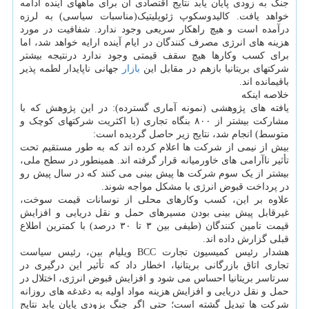
جنگ به زودی پایان یابد نتایج اقتصادی آن برای ماههای آینده ادامه
خواهد یافت. کالیدوسکوپ ژئوپلیتیک(مناسبات سیاسی) به لرزه
درآمده است و هیچ راهکار سریعی وجود ندارد. شفافیت در مورد
هزینه های انرژی مصرف کنندگان در ایام آینده ارایه خواهد شد، اما
برای کسب وکارها هیچ سقف قیمتی وجود ندارد درنتیجه بیشتر
شرکتهای بریتانیا بازهم در مقابل این
بازار
جهانی ناپایدار لطمه پذیر
باقیمانده اند.
خلاصه اینکه
یافته های پژوهشی (نمونه آماری گسترده): در این پژوهش که با
مشارکت بیشتر از ۸۰۰ بنگاه تجاری (با اکثریت شرکتهای کوچک و
متوسط) انجام شد، نتایج زیر حاصل گردیده است:
بیش از نیمی از شرکت ها اعلام کرده اند که به طور مستقیم تحت
تأثیر ناآرامی های خاورمیانه قرار گرفته اند. همینطور در سطح ملی،
بیشتر از یک سوم شرکت ها پیش بینی می کنند که در سال پیش رو
در پرداخت قبوض انرژی با مشکل مواجه شوند.
علاوه بر این، کسب وکارهای محلی از نوسانات قیمت سوخت،
غیرقابل پیش بینی بودن مسیرهای حمل و نقل دریایی و افزایش
قیمت تامین کنندگان (طیفی بین ۳ تا ۳۰ درصد) با کمترین اطلاع
قبلی گزارش داده اند.
هشدار رئیس کمیسیون تجارت BCC ویلیام بین، رئیس سیاست
تجاری اتاق بازرگانی بریتانیا، اخطار داد که تأثیر این درگیری در
سرتاسر بریتانیا احساس می شود و افزایش قبوض انرژی، اختلال در
حمل و نقل دریایی و افزایش هزینه مواد اولیه به دغدغه های روزانه
شرکت ها تبدیل گشته است؛ حتی اگر جنگ بزودی پایان یابد نتایج