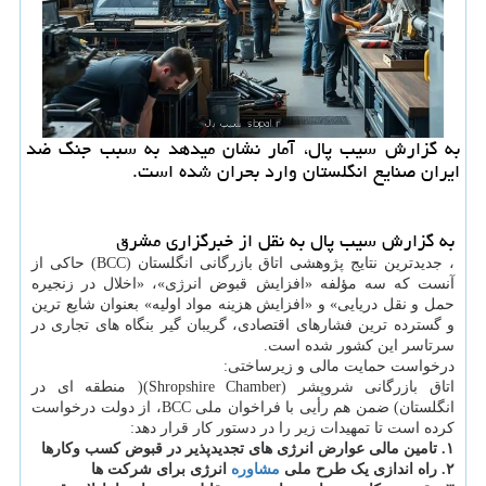
به گزارش سیب پال، آمار نشان میدهد به سبب جنگ ضد
ایران صنایع انگلستان وارد بحران شده است.
به گزارش سیب پال به نقل از خبرگزاری مشرق
، جدیدترین نتایج پژوهشی اتاق بازرگانی انگلستان (BCC) حاکی از
آنست که سه مؤلفه «افزایش قبوض انرژی»، «اخلال در زنجیره
حمل و نقل دریایی» و «افزایش هزینه مواد اولیه» بعنوان شایع ترین
و گسترده ترین فشارهای اقتصادی، گریبان گیر بنگاه های تجاری در
سرتاسر این کشور شده است.
درخواست حمایت مالی و زیرساختی:
اتاق بازرگانی شروپشر (Shropshire Chamber)( منطقه ای در
انگلستان) ضمن هم رأیی با فراخوان ملی BCC، از دولت درخواست
کرده است تا تمهیدات زیر را در دستور کار قرار دهد:
۱. تامین مالی عوارض انرژی های تجدیدپذیر در قبوض کسب وکارها
۲. راه اندازی یک طرح ملی
مشاوره
انرژی برای شرکت ها