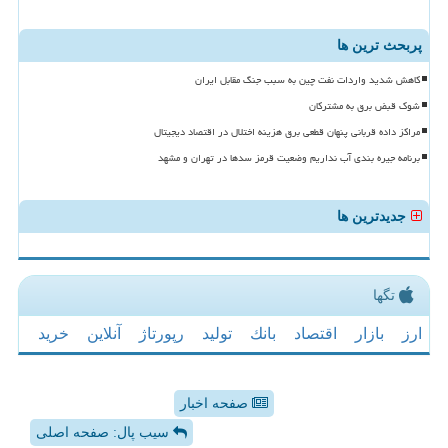
پربحث ترین ها
کاهش شدید واردات نفت چین به سبب جنگ مقابل ایران
شوک قبض برق به مشترکان
مراکز داده قربانی پنهان قطعی برق هزینه اختلال در اقتصاد دیجیتال
برنامه جیره بندی آب نداریم وضعیت قرمز سدها در تهران و مشهد
جدیدترین ها
تگها
ارز
بازار
اقتصاد
بانك
تولید
رپورتاژ
آنلاین
خرید
صفحه اخبار
سیب پال: صفحه اصلی