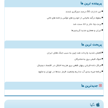
پربیننده ترین ها
این ادارات 50 درصد دورکاری شدند
سقوط درآمد مالیاتی از خودرو های لوکس و خانه های خالی
برنت ۹۵ دلار و ۴۴ سنت شد
ایران و معماری جدید کریدورها
پربحث ترین ها
کاهش شدید واردات نفت چین به سبب جنگ مقابل ایران
شوک قبض برق به مشترکان
مراکز داده قربانی پنهان قطعی برق هزینه اختلال در اقتصاد دیجیتال
برنامه جیره بندی آب نداریم وضعیت قرمز سدها در تهران و مشهد
جدیدترین ها
تگها