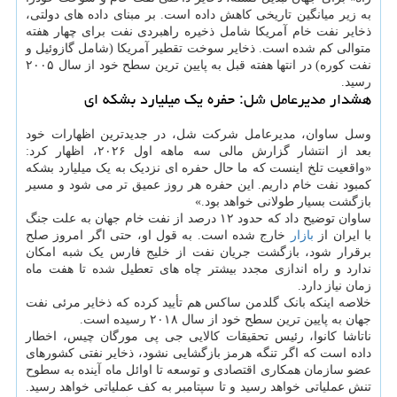
به زیر میانگین تاریخی کاهش داده است. بر مبنای داده های دولتی،
ذخایر نفت خام آمریکا شامل ذخیره راهبردی نفت برای چهار هفته
متوالی کم شده است. ذخایر سوخت تقطیر آمریکا (شامل گازوئیل و
نفت کوره) در انتها هفته قبل به پایین ترین سطح خود از سال ۲۰۰۵
رسید.
هشدار مدیرعامل شل: حفره یک میلیارد بشکه ای
وسل ساوان، مدیرعامل شرکت شل، در جدیدترین اظهارات خود
بعد از انتشار گزارش مالی سه ماهه اول ۲۰۲۶، اظهار کرد:
«واقعیت تلخ اینست که ما حال حفره ای نزدیک به یک میلیارد بشکه
کمبود نفت خام داریم. این حفره هر روز عمیق تر می شود و مسیر
بازگشت بسیار طولانی خواهد بود.»
ساوان توضیح داد که حدود ۱۲ درصد از نفت خام جهان به علت جنگ
با ایران از
بازار
خارج شده است. به قول او، حتی اگر امروز صلح
برقرار شود، بازگشت جریان نفت از خلیج فارس یک شبه امکان
ندارد و راه اندازی مجدد بیشتر چاه های تعطیل شده تا هفت ماه
زمان نیاز دارد.
خلاصه اینکه بانک گلدمن ساکس هم تأیید کرده که ذخایر مرئی نفت
جهان به پایین ترین سطح خود از سال ۲۰۱۸ رسیده است.
ناتاشا کانوا، رئیس تحقیقات کالایی جی پی مورگان چیس، اخطار
داده است که اگر تنگه هرمز بازگشایی نشود، ذخایر نفتی کشورهای
عضو سازمان همکاری اقتصادی و توسعه تا اوائل ماه آینده به سطوح
تنش عملیاتی خواهد رسید و تا سپتامبر به کف عملیاتی خواهد رسید.