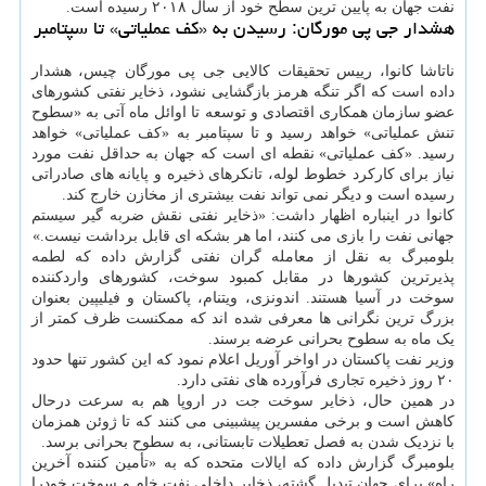
نفت جهان به پایین ترین سطح خود از سال ۲۰۱۸ رسیده است.
هشدار جی پی مورگان: رسیدن به «کف عملیاتی» تا سپتامبر
ناتاشا کانوا، رییس تحقیقات کالایی جی پی مورگان چیس، هشدار
داده است که اگر تنگه هرمز بازگشایی نشود، ذخایر نفتی کشورهای
عضو سازمان همکاری اقتصادی و توسعه تا اوائل ماه آتی به «سطوح
تنش عملیاتی» خواهد رسید و تا سپتامبر به «کف عملیاتی» خواهد
رسید. «کف عملیاتی» نقطه ای است که جهان به حداقل نفت مورد
نیاز برای کارکرد خطوط لوله، تانکرهای ذخیره و پایانه های صادراتی
رسیده است و دیگر نمی تواند نفت بیشتری از مخازن خارج کند.
کانوا در اینباره اظهار داشت: «ذخایر نفتی نقش ضربه گیر سیستم
جهانی نفت را بازی می کنند، اما هر بشکه ای قابل برداشت نیست.»
بلومبرگ به نقل از معامله گران نفتی گزارش داده که لطمه
پذیرترین کشورها در مقابل کمبود سوخت، کشورهای واردکننده
سوخت در آسیا هستند. اندونزی، ویتنام، پاکستان و فیلیپین بعنوان
بزرگ ترین نگرانی ها معرفی شده اند که ممکنست ظرف کمتر از
یک ماه به سطوح بحرانی عرضه برسند.
وزیر نفت پاکستان در اواخر آوریل اعلام نمود که این کشور تنها حدود
۲۰ روز ذخیره تجاری فرآورده های نفتی دارد.
در همین حال، ذخایر سوخت جت در اروپا هم به سرعت درحال
کاهش است و برخی مفسرین پیشبینی می کنند که تا ژوئن همزمان
با نزدیک شدن به فصل تعطیلات تابستانی، به سطوح بحرانی برسد.
بلومبرگ گزارش داده که ایالات متحده که به «تأمین کننده آخرین
راه» برای جهان تبدیل گشته، ذخایر داخلی نفت خام و سوخت خودرا