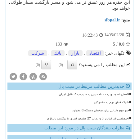
این حفره هر روز عمیق تر می شود و مسیر بازگشت بسیار طولانی
خواهد بود.
منبع:
sibpal.ir
1405/02/20
18:22:43
133
5
/
0.0
تگهای خبر:
اقتصاد
,
بازار
,
بانك
,
شركت
این مطلب را می پسندید؟
(0)
(0)
جدیدترین مطالب مرتبط در سیب پال
کاهش شدید واردات نفت چین به سبب جنگ مقابل ایران
شوک قبض برق به مشترکان
خبر مهم مالیاتی برای صاحبان دستگاه کارتخوان
اختصاصی خبرآنلاین از واردات 27 میلیون لیتری تا برگشت ناترازی
نظرات بینندگان سیب پال در مورد این مطلب
نظر شما در مورد این مطلب