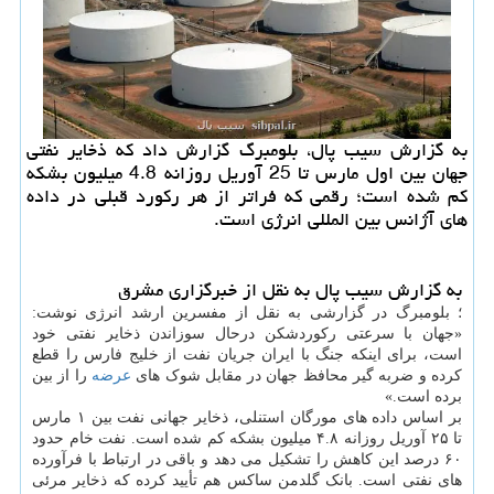
به گزارش سیب پال، بلومبرگ گزارش داد که ذخایر نفتی
جهان بین اول مارس تا 25 آوریل روزانه 4.8 میلیون بشکه
کم شده است؛ رقمی که فراتر از هر رکورد قبلی در داده
های آژانس بین المللی انرژی است.
به گزارش سیب پال به نقل از خبرگزاری مشرق
؛ بلومبرگ در گزارشی به نقل از مفسرین ارشد انرژی نوشت:
«جهان با سرعتی رکوردشکن درحال سوزاندن ذخایر نفتی خود
است، برای اینکه جنگ با ایران جریان نفت از خلیج فارس را قطع
کرده و ضربه گیر محافظ جهان در مقابل شوک های
عرضه
را از بین
برده است.»
بر اساس داده های مورگان استنلی، ذخایر جهانی نفت بین ۱ مارس
تا ۲۵ آوریل روزانه ۴.۸ میلیون بشکه کم شده است. نفت خام حدود
۶۰ درصد این کاهش را تشکیل می دهد و باقی در ارتباط با فرآورده
های نفتی است. بانک گلدمن ساکس هم تأیید کرده که ذخایر مرئی