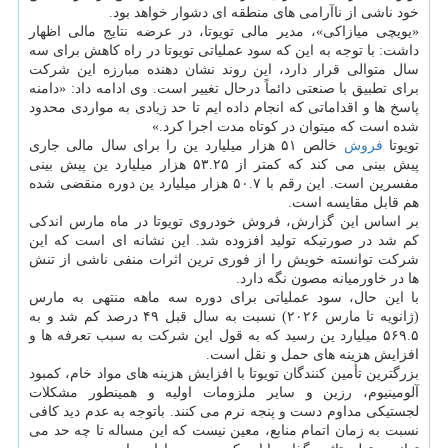
خود ناشی از ناآرامی های منطقه ای دشوار خواهد بود.
«یویچی میازاکی»، مدیر مالی تویوتا، در عرضه نتایج مالی اظهار
داشت: با توجه به این که سود عملیاتی تویوتا در راه کاهش برای سه
سال متوالی قرار دارد، این روند نشان دهنده مبارزه این شرکت
برای تطبیق با صنعتی دائماً درحال تغییر است. وی ادامه داد: «دامنه
پاسخ ها و اقداماتی که انجام داده ایم تا حد زیادی به مواردی محدود
شده است که میتوان در کوتاه مدت اجرا کرد.»
تویوتا
فروش
خالص ۵۱ هزار میلیارد ین را برای سال مالی جاری
پیش بینی می کند که کمتر از ۵۳.۲۵ هزار میلیارد ین پیش بینی
مفسرین است. این رقم با ۵۰.۷ هزار میلیارد ین دوره منقضی شده
هم قابل مقایسه است.
بر اساس این گزارش، فروش خودروی تویوتا در ماه مارس اندکی
کم شد در صورتیکه تولید افزوده شد. این نشانه ای است که این
شرکت توانسته خویش را از فوری ترین اثرات منفی ناشی از تنش
ها در خاورمیانه مصون نگه دارد.
با این حال، سود عملیاتی برای دوره سه ماهه منتهی به مارس
(ژانویه تا مارس ۲۰۲۶) نسبت به سال قبل ۴۹ درصد کم شد و به
۵۶۹.۵ میلیارد ین رسید که به قول این شرکت به سبب تعرفه ها و
افزایش هزینه های حمل و نقل است.
بزرگترین تأمین کنندگان تویوتا با افزایش هزینه های مواد خام، کمبود
آلومینیوم، رزین و سایر ملزومات اولیه و همینطور مشکلات
لجستیکی مداوم دست و پنجه نرم می کنند. باتوجه به عدم دید کافی
نسبت به زمان اتمام منابع، معین نیست که این مساله تا چه حد می