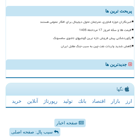
پربحث ترین ها
خبرنگاران حوزه فناوری، مترجمان تحول دیجیتال برای افکار عمومی هستند
قیمت طلا و سکه امروز 17 مردادماه 1405
رکوردشکنی پیش فروش تازه ترین گوشیهای تاشوی سامسونگ
کاهش شدید واردات نفت چین به سبب جنگ مقابل ایران
جدیدترین ها
تگها
ارز
بازار
اقتصاد
بانك
تولید
رپورتاژ
آنلاین
خرید
صفحه اخبار
سیب پال: صفحه اصلی