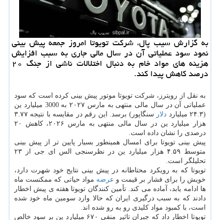
به گزارش سیب پال، شرکت تویوتا امروز جمعه پیش بینی
نمود سود عملیاتی آن در سال مالی جاری به سبب افزایش
هزینه های مواد خام به دنبال اختلالات ناشی از جنگ ۲۰
درصد کاهش پیدا کند.
به نقل از رویترز، شرکت تویوتا موتور پیش بینی کرده است که سود
عملیاتی آن در سال مالی منتهی به مارس ۲۰۲۷ به 3000 میلیارد ین
(۲۴.۳ میلیارد
دلار
سنگاپور) برسد. این رقم در مقایسه با نتیجه ۳.۷۷
هزار میلیارد ین در سال مالی منتهی به مارس ۲۰۲۶، کاهش ۲۰
درصدی را نشان داده است.
پیش بینی تویوتا برای امسال همینطور بسیار پایین تر از پیش بینی
متوسط ۴.۵۹ هزار میلیارد ین در نظرسنجی الس ای جی از ۲۳
تحلیلگر است.
تویوتا که به رویکرد محتاطانه در پیش بینی نتایج خود شهرت دارد،
خویش را برای فشار بر قیمت و
عرضه
مواد حیاتی که ممکنست ماه
ها ادامه یابد، آماده می کند. تأمین کنندگان تویوتا هفته ی پیش اخطار
دادند که به سبب درگیری ایران که حالا وارد سومین ماه خود شده
است، با کمبود مواد کلیدی رو به رو شده اند.
تویوتا اخطار داد که جبران تاثیر منفی ۶۷۰ میلیارد ین بر سود خالص