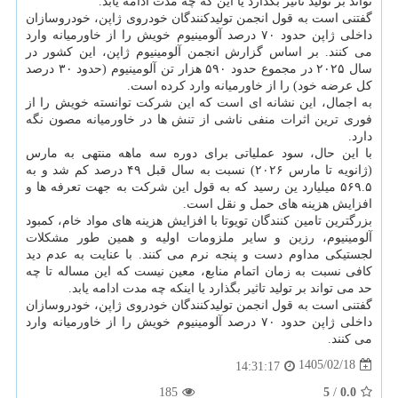
تواند بر تولید تاثیر بگذارد یا این که چه مدت ادامه یابد.
گفتنی است به قول انجمن تولیدکنندگان خودروی ژاپن، خودروسازان
داخلی ژاپن حدود ۷۰ درصد آلومینیوم خویش را از خاورمیانه وارد
می کنند. بر اساس گزارش انجمن آلومینیوم ژاپن، این کشور در
سال ۲۰۲۵ در مجموع حدود ۵۹۰ هزار تن آلومینیوم (حدود ۳۰ درصد
کل عرضه خود) را از خاورمیانه وارد کرده است.
به اجمال، این نشانه ای است که این شرکت توانسته خویش را از
فوری ترین اثرات منفی ناشی از تنش ها در خاورمیانه مصون نگه
دارد.
با این حال، سود عملیاتی برای دوره سه ماهه منتهی به مارس
(ژانویه تا مارس ۲۰۲۶) نسبت به سال قبل ۴۹ درصد کم شد و به
۵۶۹.۵ میلیارد ین رسید که به قول این شرکت به جهت تعرفه ها و
افزایش هزینه های حمل و نقل است.
بزرگترین تامین کنندگان تویوتا با افزایش هزینه های مواد خام، کمبود
آلومینیوم، رزین و سایر ملزومات اولیه و همین طور مشکلات
لجستیکی مداوم دست و پنجه نرم می کنند. با عنایت به عدم دید
کافی نسبت به زمان اتمام منابع، معین نیست که این مساله تا چه
حد می تواند بر تولید تاثیر بگذارد یا اینکه چه مدت ادامه یابد.
گفتنی است به قول انجمن تولیدکنندگان خودروی ژاپن، خودروسازان
داخلی ژاپن حدود ۷۰ درصد آلومینیوم خویش را از خاورمیانه وارد
می کنند.
1405/02/18
14:31:17
185
5
/
0.0