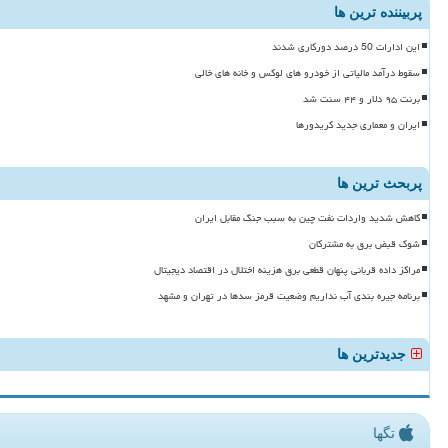
پربیننده ترین ها
این ادارات 50 درصد دورکاری شدند
سقوط درآمد مالیاتی از خودرو های لوکس و خانه های خالی
برنت ۹۵ دلار و ۴۴ سنت شد
ایران و معماری جدید کریدورها
پربحث ترین ها
کاهش شدید واردات نفت چین به سبب جنگ مقابل ایران
شوک قبض برق به مشترکان
مراکز داده قربانی پنهان قطعی برق هزینه اختلال در اقتصاد دیجیتال
برنامه جیره بندی آب نداریم وضعیت قرمز سدها در تهران و مشهد
جدیدترین ها
تگها