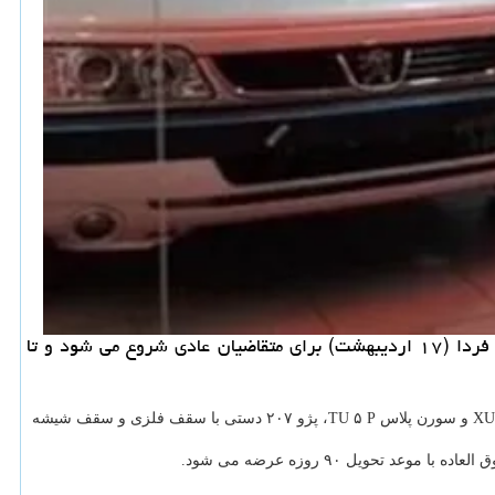
سیب پال: فروش فوری و فوق العاده ۱۱ محصول ایران خودرو بدون قرعه کشی و بدون محدودیت پلاک فعال، از ساعت ۹ بامداد فردا (۱۷ اردیبهشت) برای متقاضیان عادی شروع می شود و تا
متنوعی از سبد ایران خودرو شامل خانواده تارا در نسخه های دستی V ۱، اتوماتیک V ۴ و توربوشارژ، سورن پلاس XU ۷ و سورن پلاس TU ۵ P، پژو ۲۰۷ دستی با سقف فلزی و سقف شیشه