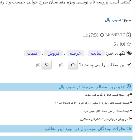
گفتنی است پروسه نام نویسی ویژه متقاضیان طرح جوانی جمعیت و دارندگان خودرو های ف
منبع:
سیب پال
1405/02/17
11:27:58
5
/
0.0
تگهای خبر:
سایت
,
عرضه
,
فروش
,
قیمت
این مطلب را می پسندید؟
(0)
(0)
جدیدترین مطالب مرتبط در سیب پال
چرا سیم کشی خودرو ذوب می شود؟
قیمت جدید دلار، یورو و سایر ارزها امروز ۴ مردادماه ۱۴۰۵
قیمت نفت از مرز ۱۰۰ دلار عبور کرد
آغاز پیش فروش بلیت قطارهای مسافری
نظرات بینندگان سیب پال در مورد این مطلب