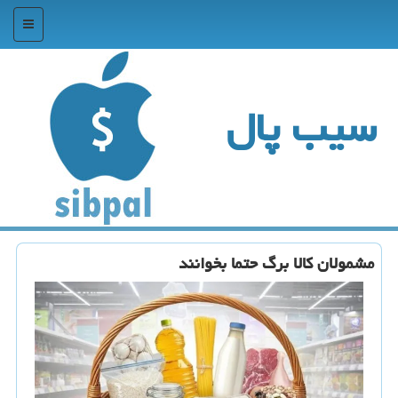
منو
سیب پال
مشمولان کالا برگ حتما بخوانند