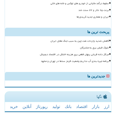
سقوط درآمد مالیاتی از خودرو های لوکس و خانه های خالی
برنت ۹۵ دلار و ۴۴ سنت شد
ایران و معماری جدید کریدورها
پربحث ترین ها
کاهش شدید واردات نفت چین به سبب جنگ مقابل ایران
شوک قبض برق به مشترکان
مراکز داده قربانی پنهان قطعی برق هزینه اختلال در اقتصاد دیجیتال
برنامه جیره بندی آب نداریم وضعیت قرمز سدها در تهران و مشهد
جدیدترین ها
تگها
ارز
بازار
اقتصاد
بانك
تولید
رپورتاژ
آنلاین
خرید