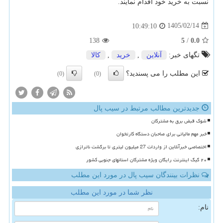
نسبت به خرید خود اقدام نمایند.
1405/02/14
10:49:10
138
5
/
0.0
تگهای خبر:
آنلاین
,
خرید
,
كالا
این مطلب را می پسندید؟
(0)
(0)
جدیدترین مطالب مرتبط در سیب پال
شوک قبض برق به مشترکان
خبر مهم مالیاتی برای صاحبان دستگاه کارتخوان
اختصاصی خبرآنلاین از واردات 27 میلیون لیتری تا برگشت ناترازی
۲۰ گیگ اینترنت رایگان ویژه مشترکان استانهای جنوبی کشور
نظرات بینندگان سیب پال در مورد این مطلب
نظر شما در مورد این مطلب
نام: