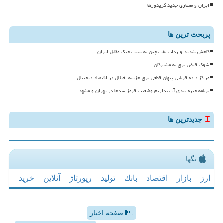
ایران و معماری جدید کریدورها
پربحث ترین ها
کاهش شدید واردات نفت چین به سبب جنگ مقابل ایران
شوک قبض برق به مشترکان
مراکز داده قربانی پنهان قطعی برق هزینه اختلال در اقتصاد دیجیتال
برنامه جیره بندی آب نداریم وضعیت قرمز سدها در تهران و مشهد
جدیدترین ها
تگها
ارز
بازار
اقتصاد
بانك
تولید
رپورتاژ
آنلاین
خرید
صفحه اخبار