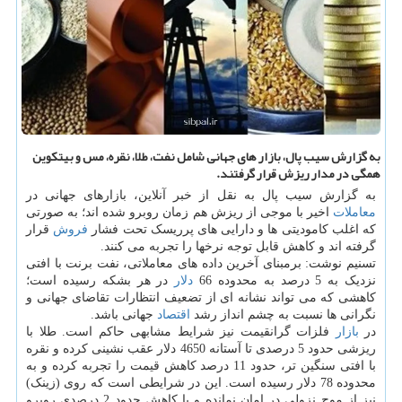
به گزارش سیب پال، بازار های جهانی شامل نفت، طلا، نقره، مس و بیتکوین
همگی در مدار ریزش قرار گرفتند.
به گزارش سیب پال به نقل از خبر آنلاین، بازارهای جهانی در
معاملات
اخیر با موجی از ریزش هم زمان روبرو شده اند؛ به صورتی
که اغلب کامودیتی ها و دارایی های پرریسک تحت فشار
فروش
قرار
گرفته اند و کاهش قابل توجه نرخها را تجربه می کنند.
تسنیم نوشت: برمبنای آخرین داده های معاملاتی، نفت برنت با افتی
نزدیک به 5 درصد به محدوده 66
دلار
در هر بشکه رسیده است؛
کاهشی که می تواند نشانه ای از تضعیف انتظارات تقاضای جهانی و
نگرانی ها نسبت به چشم انداز رشد
اقتصاد
جهانی باشد.
در
بازار
فلزات گرانقیمت نیز شرایط مشابهی حاکم است. طلا با
ریزشی حدود 5 درصدی تا آستانه 4650 دلار عقب نشینی کرده و نقره
با افتی سنگین تر، حدود 11 درصد کاهش قیمت را تجربه کرده و به
محدوده 78 دلار رسیده است. این در شرایطی است که روی (زینک)
نیز از موج نزولی در امان نمانده و با کاهش حدود 2 درصدی روبرو