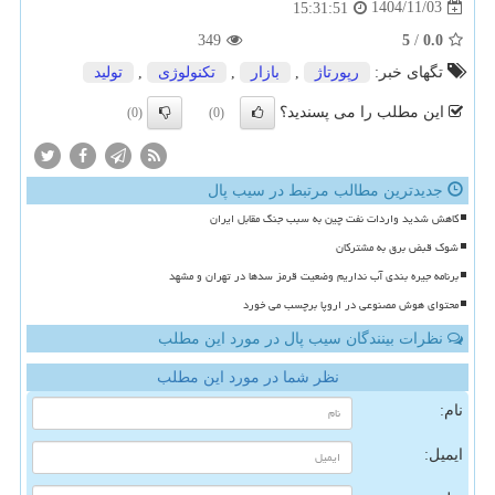
1404/11/03
15:31:51
349
5
/
0.0
تگهای خبر:
رپورتاژ
,
بازار
,
تكنولوژی
,
تولید
این مطلب را می پسندید؟
(0)
(0)
جدیدترین مطالب مرتبط در سیب پال
کاهش شدید واردات نفت چین به سبب جنگ مقابل ایران
شوک قبض برق به مشترکان
برنامه جیره بندی آب نداریم وضعیت قرمز سدها در تهران و مشهد
محتوای هوش مصنوعی در اروپا برچسب می خورد
نظرات بینندگان سیب پال در مورد این مطلب
نظر شما در مورد این مطلب
نام:
ایمیل: