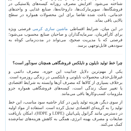
شناخته می‌شود. افزایش مصرف روزانه کیسه‌های پلاستیکی در
فروشگاه‌ها، سوپرمارکت‌ها، داروخانه‌ها، صنایع غذایی و واحدهای
خدماتی، باعث شده تقاضا برای این محصولات همواره در سطح
بالایی باقی بماند.
در این میان، شرایط اقساطی
ماشین سازی کرمی
فرصتی ویژه
برای کارآفرینان، سرمایه‌گذاران و صاحبان صنایع محسوب می‌شود؛
فرصتی که با مدیریت صحیح، می‌تواند در مدت‌زمانی کوتاه به
سوددهی قابل‌توجهی برسد.
چرا خط تولید نایلون و نایلکس فروشگاهی همچنان سودآور است؟
یکی از مهم‌ترین دلایل جذابیت این حوزه، مصرف دائمی و
غیرقابل‌حذف محصولات نایلونی و نایلکسی در زندگی روزمره است.
برخلاف بسیاری از کالاها که مصرف آن‌ها وابسته به شرایط اقتصادی
یا تغییر سبک زندگی است، کیسه‌های فروشگاهی همواره جزو
ملزومات کسب‌وکارها باقی می‌مانند.
از سوی دیگر، هزینه تولید پایین در کنار حاشیه سود مناسب، این خط
تولید را به گزینه‌ای اقتصادی تبدیل کرده است. استفاده از مواد اولیه
در دسترس مانند گرانول پلی‌اتیلن (LDPE و HDPE)، امکان بازیافت
ضایعات و مصرف بهینه انرژی، همگی به کاهش هزینه‌های تمام‌شده
کمک می‌کنند.