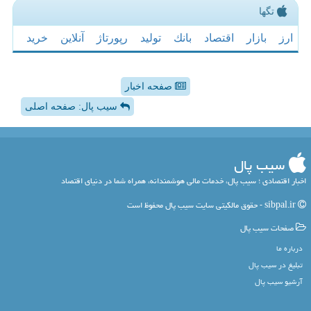
تگها
ارز
بازار
اقتصاد
بانك
تولید
رپورتاژ
آنلاین
خرید
صفحه اخبار
سیب پال: صفحه اصلی
سیب پال
اخبار اقتصادی ؛ سیب پال، خدمات مالی هوشمندانه، همراه شما در دنیای اقتصاد
sibpal.ir - حقوق مالکیتی سایت سیب پال محفوظ است
صفحات سیب پال
درباره ما
تبلیغ در سیب پال
آرشیو سیب پال