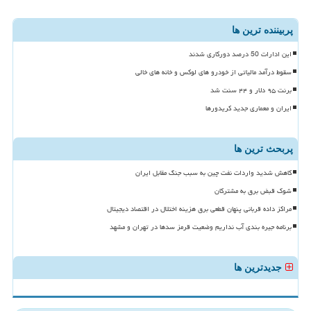
پربیننده ترین ها
این ادارات 50 درصد دورکاری شدند
سقوط درآمد مالیاتی از خودرو های لوکس و خانه های خالی
برنت ۹۵ دلار و ۴۴ سنت شد
ایران و معماری جدید کریدورها
پربحث ترین ها
کاهش شدید واردات نفت چین به سبب جنگ مقابل ایران
شوک قبض برق به مشترکان
مراکز داده قربانی پنهان قطعی برق هزینه اختلال در اقتصاد دیجیتال
برنامه جیره بندی آب نداریم وضعیت قرمز سدها در تهران و مشهد
جدیدترین ها