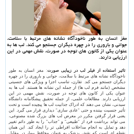
مغز انسان به طور ناخودآگاه نشانه های مرتبط با سلامت،
جوانی و باروری را در چهره دیگران جستجو می کند. لب ها به
عنوان یکی از کانون های توجه در صورت، نقش مهمی در این
ارزیابی دارند.
تاثیر استفاده از فیلر لب در زیبایی صورت
: مغز انسان به طور
ناخودآگاه نشانه های مرتبط با سلامت، جوانی و باروری را در چهره
دیگران جستجو می کند. تقارن، تناسب اجزا و ویژگی های جنسیتی
مشخص (مانند فرم لب ها) از جمله این نشانه ها هستند. لب ها به
عنوان یکی از کانون های توجه در صورت، نقش مهمی در این
ارزیابی دارند. مطالعات علمی، از جمله تحقیق پیشگامانه دانشگاه
سیدنی، نشان می دهند که ادراک جذابیت لب ها پیچیده است و تحت
تأثیر جنسیت بیننده و حتی "عادی سازی" دیداری قرار می گیرد. این
یعنی قرار گرفتن مکرر در معرض لب های بزرگ شده مصنوعی،
می تواند برداشت فرد از "طبیعی" و "جذاب" را به طور دائم تغییر
دهد و تمایل به انجام مداخلات افراطی تر را ایجاد کند. این همان
نقطه ای است که نقش پزشک به عنوان محافظ بیمار در مقابل