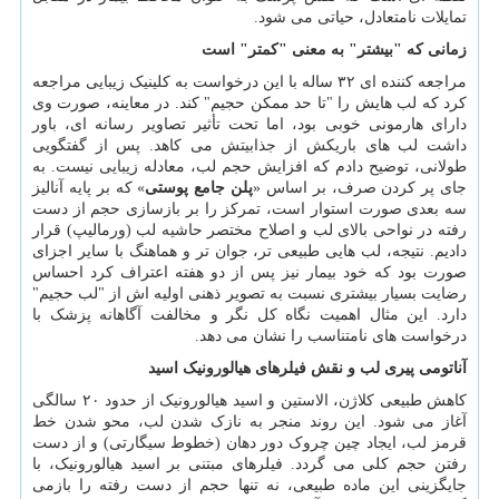
تمایلات نامتعادل، حیاتی می شود.
زمانی که "بیشتر" به معنی "کمتر" است
مراجعه کننده ای ۳۲ ساله با این درخواست به کلینیک زیبایی مراجعه
کرد که لب هایش را "تا حد ممکن حجیم" کند. در معاینه، صورت وی
دارای هارمونی خوبی بود، اما تحت تأثیر تصاویر رسانه ای، باور
داشت لب های باریکش از جذابیتش می کاهد. پس از گفتگویی
طولانی، توضیح دادم که افزایش حجم لب، معادله زیبایی نیست. به
جای پر کردن صرف، بر اساس «
پلن جامع پوستی
» که بر پایه آنالیز
سه بعدی صورت استوار است، تمرکز را بر بازسازی حجم از دست
رفته در نواحی بالای لب و اصلاح مختصر حاشیه لب (ورمالیپ) قرار
دادیم. نتیجه، لب هایی طبیعی تر، جوان تر و هماهنگ با سایر اجزای
صورت بود که خود بیمار نیز پس از دو هفته اعتراف کرد احساس
رضایت بسیار بیشتری نسبت به تصویر ذهنی اولیه اش از "لب حجیم"
دارد. این مثال اهمیت نگاه کل نگر و مخالفت آگاهانه پزشک با
درخواست های نامتناسب را نشان می دهد.
آناتومی پیری لب و نقش فیلرهای هیالورونیک اسید
کاهش طبیعی کلاژن، الاستین و اسید هیالورونیک از حدود ۲۰ سالگی
آغاز می شود. این روند منجر به نازک شدن لب، محو شدن خط
قرمز لب، ایجاد چین چروک دور دهان (خطوط سیگارتی) و از دست
رفتن حجم کلی می گردد. فیلرهای مبتنی بر اسید هیالورونیک، با
جایگزینی این ماده طبیعی، نه تنها حجم از دست رفته را بازمی