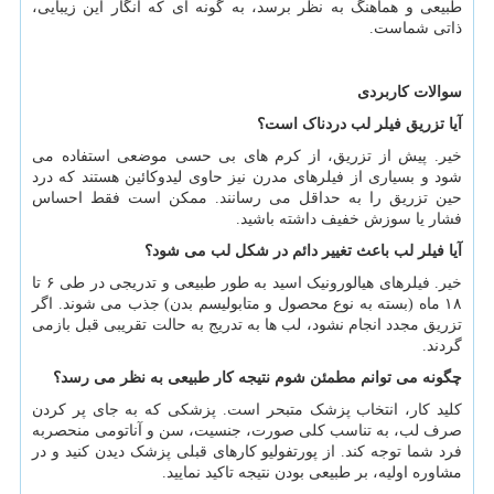
طبیعی و هماهنگ به نظر برسد، به گونه ای که انگار این زیبایی،
ذاتی شماست.
سوالات کاربردی
آیا تزریق فیلر لب دردناک است؟
خیر. پیش از تزریق، از کرم های بی حسی موضعی استفاده می
شود و بسیاری از فیلرهای مدرن نیز حاوی لیدوکائین هستند که درد
حین تزریق را به حداقل می رسانند. ممکن است فقط احساس
فشار یا سوزش خفیف داشته باشید.
آیا فیلر لب باعث تغییر دائم در شکل لب می شود؟
خیر. فیلرهای هیالورونیک اسید به طور طبیعی و تدریجی در طی ۶ تا
۱۸ ماه (بسته به نوع محصول و متابولیسم بدن) جذب می شوند. اگر
تزریق مجدد انجام نشود، لب ها به تدریج به حالت تقریبی قبل بازمی
گردند.
چگونه می توانم مطمئن شوم نتیجه کار طبیعی به نظر می رسد؟
کلید کار، انتخاب پزشک متبحر است. پزشکی که به جای پر کردن
صرف لب، به تناسب کلی صورت، جنسیت، سن و آناتومی منحصربه
فرد شما توجه کند. از پورتفولیو کارهای قبلی پزشک دیدن کنید و در
مشاوره اولیه، بر طبیعی بودن نتیجه تاکید نمایید.