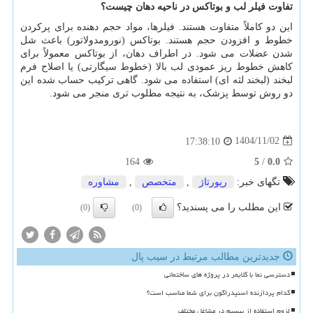
تفاوت فیلر لب و بوتاکس در ناحیه دهان چیست؟
این دو کاملاً متفاوت هستند. فیلرها، مواد حجم دهنده برای پرکردن
خطوط و افزودن حجم هستند. بوتاکس (نورومدولاتور) باعث شل
شدن عضلات می شود. در اطراف دهان، از بوتاکس معمولاً برای
کاهش خطوط ریز عمودی لب بالا (خطوط سیگارتی) یا اصلاح فرم
لبخند (لبخند لثه ای) استفاده می شود. گاهی ترکیب حساب شده این
دو روش توسط پزشک، به نتیجه مطلوب تری منجر می شود.
1404/11/02
17:38:10
164
5
/
0.0
تگهای خبر:
رپورتاژ
,
متخصص
,
مشاوره
این مطلب را می پسندید؟
(0)
(0)
جدیدترین مطالب مرتبط در سیب پال
دسترسی نما با کلایمر در پروژه های ساختمانی
کدام پردازنده اسنپدراگون برای شما مناسب است؟
لزوم استفاده از بیسیم در مشاغل مختلف