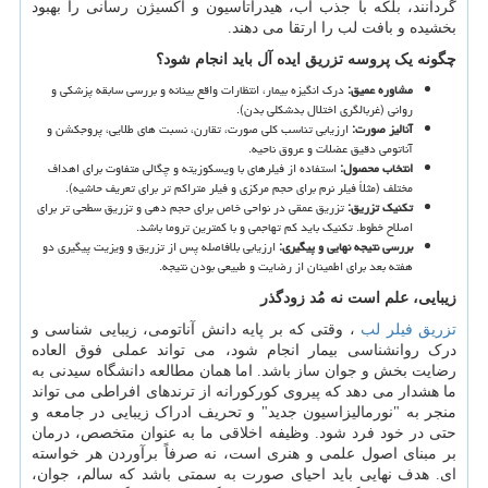
گردانند، بلکه با جذب آب، هیدراتاسیون و اکسیژن رسانی را بهبود
بخشیده و بافت لب را ارتقا می دهند.
چگونه یک پروسه تزریق ایده آل باید انجام شود؟
مشاوره عمیق
:
درک انگیزه بیمار، انتظارات واقع بینانه و بررسی سابقه پزشکی و
روانی (غربالگری اختلال بدشکلی بدن).
آنالیز صورت
:
ارزیابی تناسب کلی صورت، تقارن، نسبت های طلایی، پروجکشن و
آناتومی دقیق عضلات و عروق ناحیه.
انتخاب محصول
:
استفاده از فیلرهای با ویسکوزیته و چگالی متفاوت برای اهداف
مختلف (مثلاً فیلر نرم برای حجم مرکزی و فیلر متراکم تر برای تعریف حاشیه).
تکنیک تزریق
:
تزریق عمقی در نواحی خاص برای حجم دهی و تزریق سطحی تر برای
اصلاح خطوط. تکنیک باید کم تهاجمی و با کمترین تروما باشد.
بررسی نتیجه نهایی و پیگیری
:
ارزیابی بلافاصله پس از تزریق و ویزیت پیگیری دو
هفته بعد برای اطمینان از رضایت و طبیعی بودن نتیجه.
زیبایی، علم است نه مُد زودگذر
تزریق فیلر لب
، وقتی که بر پایه دانش آناتومی، زیبایی شناسی و
درک روانشناسی بیمار انجام شود، می تواند عملی فوق العاده
رضایت بخش و جوان ساز باشد. اما همان مطالعه دانشگاه سیدنی به
ما هشدار می دهد که پیروی کورکورانه از ترندهای افراطی می تواند
منجر به "نورمالیزاسیون جدید" و تحریف ادراک زیبایی در جامعه و
حتی در خود فرد شود. وظیفه اخلاقی ما به عنوان متخصص، درمان
بر مبنای اصول علمی و هنری است، نه صرفاً برآوردن هر خواسته
ای. هدف نهایی باید احیای صورت به سمتی باشد که سالم، جوان،