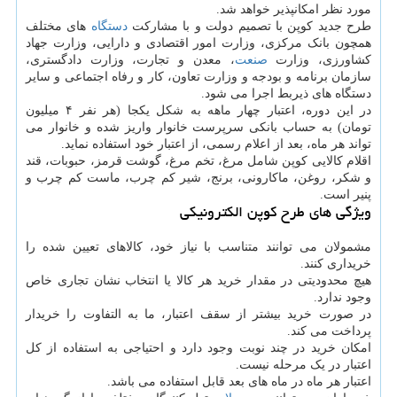
مورد نظر امکانپذیر خواهد شد.
طرح جدید کوپن با تصمیم دولت و با مشارکت
دستگاه
های مختلف
همچون بانک مرکزی، وزارت امور اقتصادی و دارایی، وزارت جهاد
کشاورزی، وزارت
صنعت
، معدن و تجارت، وزارت دادگستری،
سازمان برنامه و بودجه و وزارت تعاون، کار و رفاه اجتماعی و سایر
دستگاه های ذیربط اجرا می شود.
در این دوره، اعتبار چهار ماهه به شکل یکجا (هر نفر ۴ میلیون
تومان) به حساب بانکی سرپرست خانوار واریز شده و خانوار می
تواند هر ماه، بعد از اعلام رسمی، از اعتبار خود استفاده نماید.
اقلام کالایی کوپن شامل مرغ، تخم مرغ، گوشت قرمز، حبوبات، قند
و شکر، روغن، ماکارونی، برنج، شیر کم چرب، ماست کم چرب و
پنیر است.
ویژگی های طرح کوپن الکترونیکی
مشمولان می توانند متناسب با نیاز خود، کالاهای تعیین شده را
خریداری کنند.
هیچ محدودیتی در مقدار خرید هر کالا یا انتخاب نشان تجاری خاص
وجود ندارد.
در صورت خرید بیشتر از سقف اعتبار، ما به التفاوت را خریدار
پرداخت می کند.
امکان خرید در چند نوبت وجود دارد و احتیاجی به استفاده از کل
اعتبار در یک مرحله نیست.
اعتبار هر ماه در ماه های بعد قابل استفاده می باشد.