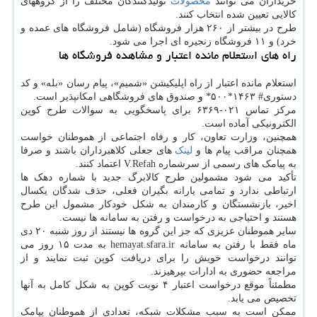
خریداران می توانند
محصولات
تولیدکنندگان مختلف را از گروههای
کالایی تعیین شده انتخاب کنند.
طرح در بیشتر از ۲۶۰ هزار فروشگاه (شامل فروشگاه های عمده و
خرد) و ۱۱ فروشگاه زنجیره ای اجرا می شود.
راه های استعلام مانده اعتبار و مشاهده فروشگاه ها
استعلام مانده اعتبار از راه اپلیکیشن «شمیم»، پیام رسان «بله» و کد
دستوری# ۱۴۶۳*۵۰۰* و صندوق های فروشگاهی امکانپذیر است.
مرکز تماس ۰۲۱-۶۳۶۹ برای پاسخگویی به سوالات طرح کوپن
الکترونیکی آماده است.
همچنین، وزارت تعاون، کار و رفاه اجتماعی از هموطنان خواست
همچنان مراقب پیام ها و
لینک
های جعلی کلاهبرداران باشند و صرفا
به پیامک های رسمی از سرشماره V.Refah اعتماد کنند.
تأکید می شود مشمولین طرح کالابرگ جدید با شماره دهک ها
ارتباطی ندارد و تمامی یارانه بگیران فعلی، حذف شدگان یکسال
اخیر، بازنشستگان و کارمندان به شکل خودکار مشمول این طرح
هستند و احتیاجی به درخواست و رفتن به سامانه ها نیست.
سایر هموطنان عزیزی که جز این گروه ها نیستند از روز شنبه ۲۰ دی
ماه فقط با رفتن به سامانه hemayat.sfara.ir به مدت ۱۵ روز می
توانند درخواست خویش را برای دریافت کوپن ثبت نمایند و از
مراجعه حضوری به ادارات بپرهیزند.
مطمئناً موقع درخواست اعتبار ۴ نوبت کوپن به شکل کامل به آنها
تخصیص می یابد.
ممکن است به سبب مشکلات شبکه، تعدادی از هموطنان پیامک