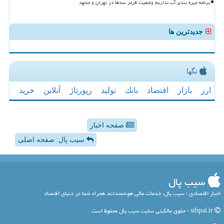
برنامه جیره بندی آب نداریم وضعیت قرمز سدها در تهران و مشهد
جدیدترین ها
تگها
ارز
بازار
اقتصاد
بانك
تولید
رپورتاژ
آنلاین
خرید
صفحه اخبار
سیب پال: صفحه اصلی
سیب پال
اخبار اقتصادی ؛ سیب پال، خدمات مالی هوشمندانه، همراه شما در دنیای اقتصاد
sibpal.ir - حقوق مالکیتی سایت سیب پال محفوظ است