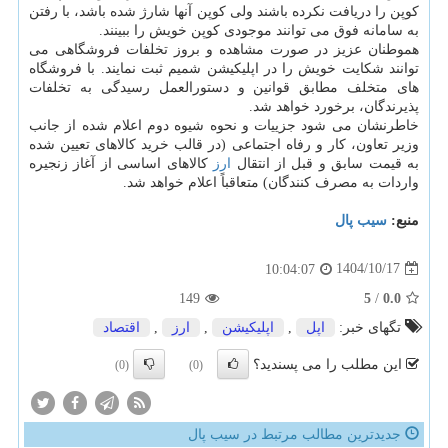
کوپن را دریافت نکرده باشند ولی کوپن آنها شارژ شده باشد، با رفتن
به سامانه فوق می توانند موجودی کوپن خویش را ببینند.
هموطنان عزیز در صورت مشاهده و بروز تخلفات فروشگاهی می
توانند شکایت خویش را در اپلیکیشن شمیم ثبت نمایند. با فروشگاه
های متخلف مطابق قوانین و دستورالعمل رسیدگی به تخلفات
پذیرندگان، برخورد خواهد شد.
خاطرنشان می شود جزییات و نحوه شیوه دوم اعلام شده از جانب
وزیر تعاون، کار و رفاه اجتماعی (در قالب خرید کالاهای تعیین شده
به قیمت سابق و قبل از انتقال
ارز
کالاهای اساسی از آغاز زنجیره
واردات به مصرف کنندگان) متعاقباً اعلام خواهد شد.
منبع:
سیب پال
1404/10/17
10:04:07
149
5
/
0.0
تگهای خبر:
اپل
,
اپلیكیشن
,
ارز
,
اقتصاد
این مطلب را می پسندید؟
(0)
(0)
جدیدترین مطالب مرتبط در سیب پال