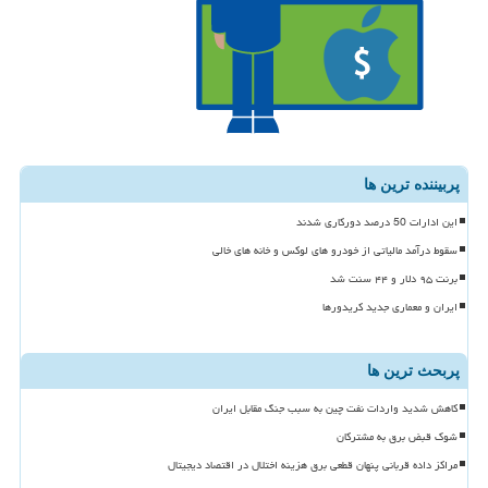
پربیننده ترین ها
این ادارات 50 درصد دورکاری شدند
سقوط درآمد مالیاتی از خودرو های لوکس و خانه های خالی
برنت ۹۵ دلار و ۴۴ سنت شد
ایران و معماری جدید کریدورها
پربحث ترین ها
کاهش شدید واردات نفت چین به سبب جنگ مقابل ایران
شوک قبض برق به مشترکان
مراکز داده قربانی پنهان قطعی برق هزینه اختلال در اقتصاد دیجیتال