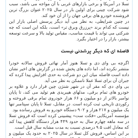
تسلا در آمریکا و برخی بازارهای غربی با آن مواجه می باشد، سبب
شود شرکت چینی برای اولین بار در سال ۲۰۲۵ عنوان بزرگ ترین
فروشنده خودرو های برقی جهان را از آن خود کند.
در چنین شرایطی، به نظر می آید دیگر پرسش اصلی بازار این
نیست که کدام برند «پرزرق وبرق تر» است، بلکه این است که چه
شرکتی می تواند با قیمت مناسب، مقیاس تولید بالا و سرعت توسعه
بیشتر، بازار را در اختیار بگیرد.
فاصله ای که دیگر پرشدنی نیست
اگرچه بی وای دی و تسلا هنوز آمار نهائی فروش سالانه خودرا
منتشر نکرده اند، اما داده های پخش شده در گزارش های اخیر نشان
داده است فاصله میان این دو شرکت به حدی افزایش پیدا کرده که
جبران آن برای تسلا عملا ناممکن به نظر می آید.
بی وای دی که مقر آن در شهر شنژن چین قرار دارد و علاوه بر
خودرو های تمام برقی، مدلهای هیبریدی هم تولید می کند، تا پایان
نوامبر بالاتر از دو میلیون و ۶۶ هزار خودروی تمام برقی فروخته و
رکوردی تاریخی ثبت کرده است. در مقابل، تسلا تا پایان سپتامبر تنها
یک میلیون و ۲۱۷ هزار و ۹۰۲ دستگاه خودرو به فروش رسانده بود.
مؤسسه آمریکایی «فکت ست» پیشبینی کرده است که فروش تسلا
در سه ماهه چهارم سال به حدود ۴۴۹ هزار دستگاه کاهش پیدا کند
که معادل افت ۹.۵ درصدی نسبت به مدت مشابه سال قبل است.
بر این اساس، فروش کل تسلا در سال ۲۰۲۵ به حدود یک میلیون و