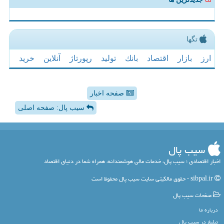
تگها
ارز
بازار
اقتصاد
بانك
تولید
رپورتاژ
آنلاین
خرید
صفحه اخبار
سیب پال: صفحه اصلی
سیب پال
اخبار اقتصادی ؛ سیب پال، خدمات مالی هوشمندانه، همراه شما در دنیای اقتصاد
sibpal.ir - حقوق مالکیتی سایت سیب پال محفوظ است
صفحات سیب پال
درباره ما
تبلیغ در سیب پال