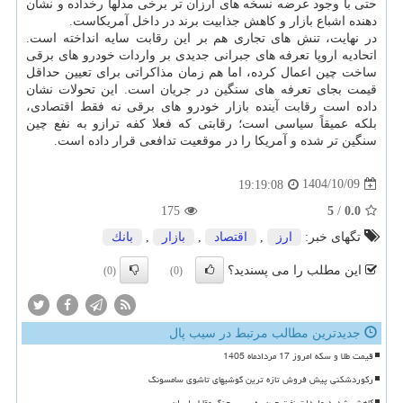
حتی با وجود عرضه نسخه های ارزان تر برخی مدلها رخداده و نشان
دهنده اشباع بازار و کاهش جذابیت برند در داخل آمریکاست.
در نهایت، تنش های تجاری هم بر این رقابت سایه انداخته است.
اتحادیه اروپا تعرفه های جبرانی جدیدی بر واردات خودرو های برقی
ساخت چین اعمال کرده، اما هم زمان مذاکراتی برای تعیین حداقل
قیمت بجای تعرفه های سنگین در جریان است. این تحولات نشان
داده است رقابت آینده بازار خودرو های برقی نه فقط اقتصادی،
بلکه عمیقاً سیاسی است؛ رقابتی که فعلا کفه ترازو به نفع چین
سنگین تر شده و آمریکا را در موقعیت تدافعی قرار داده است.
1404/10/09
19:19:08
175
5
/
0.0
تگهای خبر:
ارز
,
اقتصاد
,
بازار
,
بانك
این مطلب را می پسندید؟
(0)
(0)
جدیدترین مطالب مرتبط در سیب پال
قیمت طلا و سکه امروز 17 مردادماه 1405
رکوردشکنی پیش فروش تازه ترین گوشیهای تاشوی سامسونگ