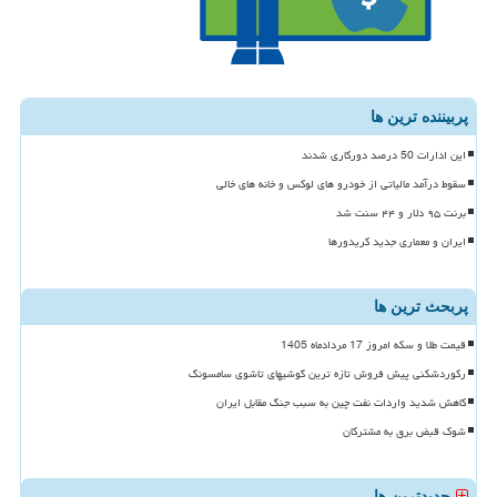
پربیننده ترین ها
این ادارات 50 درصد دورکاری شدند
سقوط درآمد مالیاتی از خودرو های لوکس و خانه های خالی
برنت ۹۵ دلار و ۴۴ سنت شد
ایران و معماری جدید کریدورها
پربحث ترین ها
قیمت طلا و سکه امروز 17 مردادماه 1405
رکوردشکنی پیش فروش تازه ترین گوشیهای تاشوی سامسونگ
کاهش شدید واردات نفت چین به سبب جنگ مقابل ایران
شوک قبض برق به مشترکان
جدیدترین ها