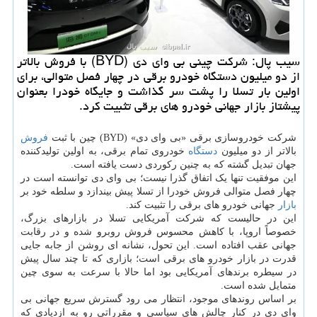
سیب پال: شرکت چینی بی وای دی (BYD) با فروش بالاتر
از دو میلیون دستگاه خودرو برقی در چهار فصل متوالی، برای
اولین بار تسلا را پشت سر گذاشت و جایگاه خودرا بعنوان
پیشتاز بازار جهانی خودرو های برقی تثبیت کرد.
شرکت خودروسازی برقی «بی وای دی» (BYD) چین با ثبت
فروش
بالاتر از دو میلیون
دستگاه
خودروی تمام برقی، به اولین تولیدکننده
جهان تبدیل گشته که به چنین رکوردی دست یافته است.
این موفقیت تنها یک اتفاق گذرا نیست؛ بی وای دی توانسته است در
چهار فصل متوالی فروش خودرا از تسلا پیش بیندازد و سلطه خود بر
بازار
جهانی خودرو های برقی را تثبیت کند.
این در حالیست که شرکت آمریکایی تسلا در بازارهای بزرگ،
خصوصاً اروپا، با کاهش محسوس فروش روبرو شده و در رقابت
جهانی عقب افتاده است. این تحول، نشانه ای روشن از جابه جایی
قدرت در بازار خودرو های برقی است؛ بازاری که تا چند سال پیش
در سیطره برندهای آمریکایی بود اما حالا با سرعت به سوی چین
متمایل شده است.
بر اساس روندهای موجود، انتظار می رود گسترش سریع جهانی بی
وای دی در کنار چالش های سیاسی و مقرراتی رو به ازدیادی که