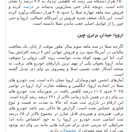
۶۵۰ هزار دستگاه می رسد که کاهشی نزدیک به ۷.۷ درصد را نشان
داده است. دویچه بانک حتی سناریویی بدبینانه تر
عرضه
کرده و
فروش سه ماهه چهارم تسلا را حدود ۴۰۵ هزار دستگاه برآورد کرده
است. این بانک ضعف شدید فروش در آمریکای شمالی، اروپا و حتی
چین را از عوامل اصلی عقب ماندن تسلا دانسته است.
اروپا؛ میدان برتری چین
اگرچه تسلا در سه ماهه سوم سال بطور موقت از پایان یک معافیت
مالیاتی در آمریکا سود برد و فروش جهانی اش ۷ درصد افزایش پیدا
کرد، اما این بهبود کوتاه مدت نتوانست روند کلی نزولی را متوقف
نماید. اروپا بعنوان یکی از مهم ترین بازارهای خودرو های برقی، به
صحنه آشکار عقب نشینی تسلا و پیشروی بی وای دی تبدیل گشته
است.
آمارهای انجمن خودروسازان اروپا نشان داده است ثبت خودرو های
تسلا در اتحادیه اروپا، انگلیس و منطقه تجارت آزاد اروپا در نوامبر
۲۰۲۵ حدود ۱۱.۸ درصد کاهش یافته، در صورتیکه ثبت خودرو های
بی وای دی در همین بازه زمانی بالاتر از ۲۲۱ درصد رشد کرده است.
این ارقام در بازاری ثبت شده که حالا به شدت به قیمت و تنوع
فناوری حساس شده است. گزارش ها حاکی می باشد خودرو های
برقی، هیبریدی و هیبریدی قابل شارژ در مجموع بالاتر از ۶۵ درصد
ثبت اسامی جدید خودرو در اروپا را به خود اختصاص داده اند؛
شرایطی که مزیتی جدی برای شرکت هایی مانند بی وای دی بوجود
می آورد که سبد متنوعی از
محصولات
دارند.