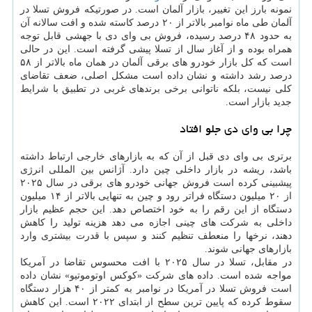
نمونه بارز این تغییر، بازار آلمان است. در صورتیکه فروش تسلا در
آلمان طی ماه نوامبر بالاتر از ۲۰ درصد کاسته شده و افت سالانه آن
به حدود ۴۸ درصد رسیده، فروش بی وای دی با جهشی قابل توجه
همراه بوده و از آغاز سال از تسلا پیشی گرفته است. این در حالی
است که کل بازار خودرو های برقی آلمان در همان ماه بالاتر از ۵۸
درصد رشد داشته و نشان داده است مشکل اصلی، ضعف تقاضای
کلی نیست، بلکه ناتوانی برخی برندهای غربی در تطبیق با شرایط
جدید بازار است.
چرا بی وای دی جلو افتاد
برتری بی وای دی قبل از آن که به بازارهای خارجی ارتباط داشته
باشد، ریشه در بازار داخلی چین دارد. آژانس بین المللی انرژی
پیشبینی کرده است فروش جهانی خودرو های برقی در سال ۲۰۲۵
از ۲۰ میلیون دستگاه فراتر رود و چین به تنهایی بالاتر از ۱۴ میلیون
دستگاه از این رقم را به خود اختصاص دهد. این حجم عظیم بازار
داخلی به شرکت های چینی اجازه می دهد هزینه تولید را کاهش
دهند، نرخها را منعطف تنظیم کنند و سپس با قدرت بیشتری وارد
بازارهای جهانی شوند.
در مقابل، تسلا در سال ۲۰۲۵ با افت محسوس تقاضا در آمریکا
مواجه شده است. داده های شرکت «کوکس اوتوموتیو» نشان داده
است فروش تسلا در آمریکا در نوامبر به کمتر از ۴۰ هزار دستگاه
سقوط کرده که پایین ترین سطح از ابتدای ۲۰۲۲ است. این کاهش