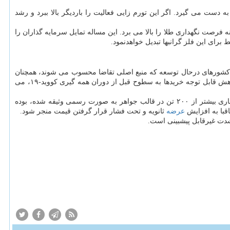
 دست می گیرد. اگر این تورم زایی فعالیت را باردیگر بالا ببرد و رشد
 فرصت نگهداری طلا را بالا می برد. این مساله تمایل سرمایه گذاران را
 کشورهای درحال توسعه که منبع اصلی تقاضا محسوب می شوند، همچنان
بسیار کمتر از کشورهای توسعه یافته است. تشدید تنش های ژئوپلیتیکی می تواند خرید این بازارهای نوظهور را بشدت افزایش دهد. در سوی مقابل، کاهش قابل توجه خریدها به سطوح قبل از دوران همه گیری کووید-۱۹، می
جریان بازیافت: بازیافت طلا تابحال محدود بوده و دلیل آن هم تا حدی به سبب استفاده روز افزون از طلا بعنوان وثیقه وام، بخصوص در هند که سال جاری بیشتر از ۲۰۰ تن در قالب جواهر به صورت رسمی وثیقه شده، بوده
قبا به افزایش
عرضه
ثانویه و تحت فشار قرار گرفتن قیمت منجر شود.
شدت غیرقابل پیشبینی است.