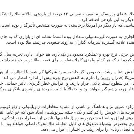
طبق الگوی تخصیص بازدهی طلا (GRAM) مورد استفاده شورای جهانی طلا،
ی به صورت غیرمعمولی متعادل بوده است؛ نشانه ای از بازاری که به جای یک
نده علاقه گسترده سرمایه گذاران به روند صعودی قدرتمند طلا بوده است.
ش جزئی نرخ بهره و عملکرد محدود در یک بازه، هم خوانی دارد، تجربه سال گ
 از کاهش شتاب رشد، بخصوص اگر حاشیه سود شرکتها کم شود یا انتظارات از
ریکا (فدرال رزرو) را ملزم به کاهش نرخ بهره بیش از اندازه انتظار می کند.
مچنان در سطوح نسبتا بالایی قرار دارند، و افزایش خطر گریزی، تأثیر حمایتی
۲۰۲ بین پنج تا ۱۵ درصد رشد کند. این رشد، بعد از عملکرد سال ۲۰۲۵ فلز زرد، چشم گیر خواهد بود و احتمالاً با ا
ود عمیق تر و هماهنگ تر ناشی از تشدید مخاطرات ژئوپلیتیکی و ژئواکونومی
ا هزینه های خویش را کم کنند و یک «حلقه سرنوشت» ایجاد شود که خو عامل تقو
زدهی اوراق و اضافه شدن پریمیوم (اضافه بها) ناشی از اضطراب ژئوپلیتیکی، با
رشد کند. تقاضای سرمایه گذاری بخصوص بوسیله صندوق های قابل معامله طلا محرک اصلی خواه
ای زیادی را برای رشد در اختیار آن قرار می دهد.