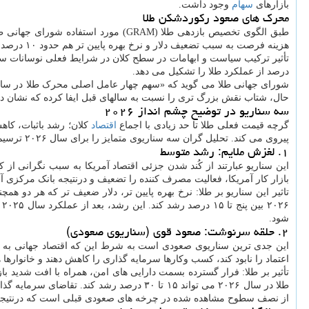
بازارهای
سهام
وجود داشت.
محرک های صعود رکوردشکن طلا
هزینه فرصت به سبب تضعیف دلار و نرخ بهره پایین تر هم حدود ۱۰ درصد دیگر به این بازدهی اضافه کرد.
درصد از عملکرد طلا را تشکیل می دهد.
شورای جهانی طلا می گوید که «سهم چهار عامل اصلی محرک طلا در سالجار
حال، شتاب نقش بزرگ تری را نسبت به سالهای قبل ایفا کرده که نشان ده
سه سناریو در توضیح چشم انداز ۲۰۲۶
گرچه قیمت فعلی طلا تا حد زیادی با اجماع
اقتصاد
کلان؛ رشد باثبات، کاه
پیروی می کند. تحلیل گران سه سناریوی متمایز را برای سال ۲۰۲۶ ترسیم کرده اند که هر کدام پیامدی کاملا متفاوت برای قیمت طلا در بر خواهند داشت:
۱. لغزش ملایم: رشد متوسط
این سناریو عبارتند از کُند شدن جزئی اقتصاد آمریکا به سبب نگرانی
بازار کار آمریکا، فعالیت مصرف کننده را تضعیف و درنتیجه بانک مرکزی آم
تاثیر این سناریو بر طلا: نرخ بهره پایین تر، دلار ضعیف تر که هر دو ه
۶
شود.
۲. حلقه سرنوشت: صعود قوی (سناریوی صعودی)
این جدی ترین سناریوی صعودی است به شرط این که اقتصاد جهانی به رک
اعتماد را نابود کند، کسب وکارها سرمایه گذاری را کاهش دهند و خانواره
تأثیر بر طلا: فرار گسترده بسمت دارایی های امن، همراه با افت شدید با
طلا در سال ۲۰۲۶ می تواند ۱۵ تا ۳۰ درصد 
از نصف سطوح مشاهده شده در چرخه های صعودی قبلی است که درنتیجه فض