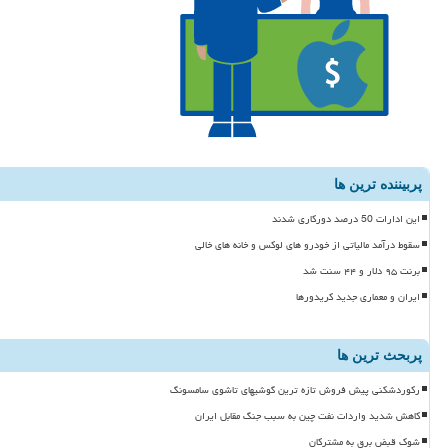
پربیننده ترین ها
این ادارات 50 درصد دورکاری شدند
سقوط درآمد مالیاتی از خودرو های لوکس و خانه های خالی
برنت ۹۵ دلار و ۴۴ سنت شد
ایران و معماری جدید کریدورها
پربحث ترین ها
رکوردشکنی پیش فروش تازه ترین گوشیهای تاشوی سامسونگ
کاهش شدید واردات نفت چین به سبب جنگ مقابل ایران
شوک قبض برق به مشترکان