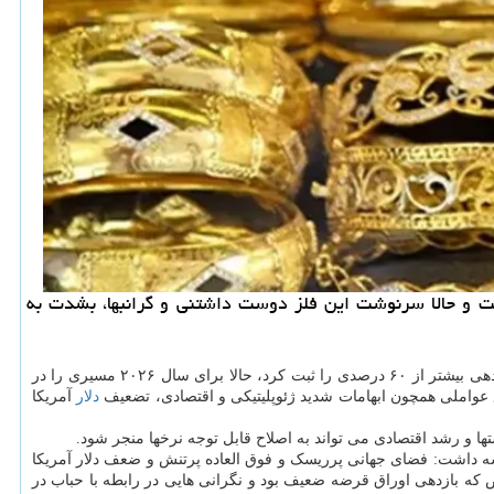
ردهای تاریخی مختلف پشت سر گذاشته است و حالا سرنوشت این فلز دوست داشتنی و گرانبها، بشدت به
به گزارش سیب پال به نقل از خبر آنلاین، برپایه گزارش گالف نیوز، طلا بعد از سالی تاریخی که بیشتر از ۵۰ بار به رکوردهای جدید دست پیداکرد و بازدهی بیشتر از ۶۰ درصدی را ثبت کرد، حالا برای سال ۲۰۲۶ مسیری را در
دلار
آمریکا
ستها و رشد اقتصادی می تواند به اصلاح قابل توجه نرخها منجر شود.
۱۹۷۱ تابحال شمرده می شود، در دو محرک کلان اصلی ریشه داشت: فضای جهانی پرریسک و فوق العاده پرتنش و ضعف دلار آمریکا
که بازدهی اوراق قرضه ضعیف بود و نگرانی هایی در رابطه با حباب در