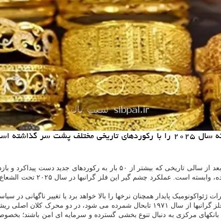
به گزارش سیب پال، طلا در حالی پا به سال ۲۰۲۶ می گذارد که سال ۲۰۲۵ را با رکو
انبها در سال ۲۰۲۵ تحت الشعاع عواملی همچون ابهامات شدید ژئوپلیتیکی و اقتصادی، تضعیف
ت ژئواکونومیک پایدار همچنان نرخها را بالا خواهد برد یا تغییر ناگهانی در سیا
افزایش بهای طلا در سال ۲۰۲۵ که چهارمین بازدهی سالانه قدرتمند این فلز گرانبها از سال 
بانکهای مرکزی به دنبال تنوع بخشی گسترده و سرمایه ای امن باشند؛ بخصوص 