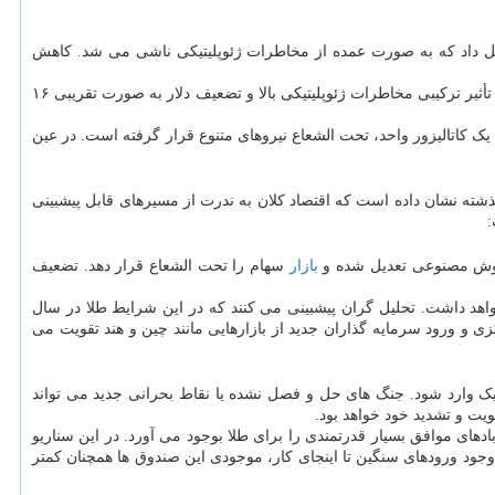
 فضای پرریسک به صورت تقریبی ۱۲ درصد از بازدهی سالانه طلا را تشکیل داد که به صورت عمده از مخاطرات ژئوپلیتیکی ناشی می شد. کاهش
تأثیر ترکیب سیاست و ابهامات در سطح کلان در شرایط فعلی نوسانات سیاسی که بار دیگر در آمریکا برخاسته، به صورت مشخص تأثیرگذار بوده است. تأثیر ترکیبی مخاطرات ژئوپلیتیکی بالا و تضعیف دلار به صورت تقریبی ۱۶
 کاتالیزور واحد، تحت الشعاع نیروهای متنوع قرار گرفته است. در عین
ذشته نشان داده است که اقتصاد کلان به ندرت از مسیرهای قابل پیشبینی
 هوش مصنوعی تعدیل شده و
بازار
سهام را تحت الشعاع قرار دهد. تضعیف
 خواهد داشت. تحلیل گران پیشبینی می کنند که در این شرایط طلا در سال
دامه خریدهای راهبردی بانکهای مرکزی و ورود سرمایه گذاران جدید از بازارهایی مانند چین و هند تقویت می
ک وارد شود. جنگ های حل و فصل نشده یا نقاط بحرانی جدید می تواند
یت و تشدید خود خواهد بود.
دهای موافق بسیار قدرتمندی را برای طلا بوجود می آورد. در این سناریو
ند بود. با وجود ورودهای سنگین تا اینجای کار، موجودی این صندوق ها همچنان کمتر