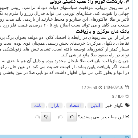
۳. بازگشت تورم زا: عقب نشینی نزولی
در سناریوی نزولی، موفقیت سیاستهای دولت دونالد ترامپ، رییس جمهور آم
جهانی را تقویت کند، فشارهای تورمی می تواند فدرال رزرو را ملزم به نگه داشت
تأثیر بر طلا: فاکتورهای این سناریو و محیط عبارتند از بازدهی بلند مد
بشدت می کاهد و می تواند سبب اصلاح پنج تا ۲۰ درصدی قیمت فلز زرد شود. خروج مداوم از صندوق های طلا این سناریو را به چالش برانگیزترین شرایط برای این فلز گرانبها تبدیل خواهدنمود.
بانک های مرکزی و بازیافت
فراتر از این سناریوهای در رابطه با اقتصاد کلان، دو مولفه بعنوان برگ ب
تقاضای بانکهای مرکزی: خریدهای بخش رسمی همچنان قوی بوده است و ح
تواند در راه صعود طلا مانع تراشی کند.
است. اگر بازیافت پایین بماند، از قیمت حمایت می کند. در عین حال، رکو
در انتها و بطور کلی می توان اظهار داشت که توانایی طلا در تنوع بخ
1404/09/16
12:26:50
5
/
0.0
تگهای خبر:
آنلاین
,
اقتصاد
,
بازار
,
بانك
این مطلب را می پسندید؟
(0)
(0)