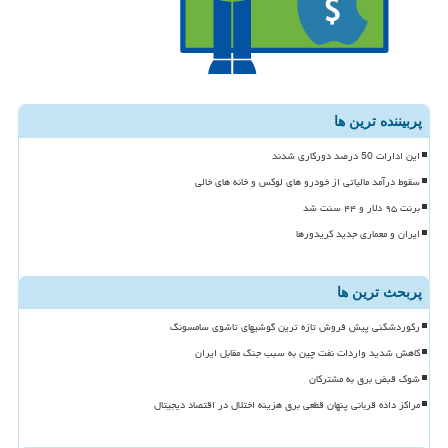
پربیننده ترین ها
این ادارات 50 درصد دورکاری شدند
سقوط درآمد مالیاتی از خودرو های لوکس و خانه های خالی
برنت ۹۵ دلار و ۴۴ سنت شد
ایران و معماری جدید کریدورها
پربحث ترین ها
رکوردشکنی پیش فروش تازه ترین گوشیهای تاشوی سامسونگ
کاهش شدید واردات نفت چین به سبب جنگ مقابل ایران
شوک قبض برق به مشترکان
مراکز داده قربانی پنهان قطعی برق هزینه اختلال در اقتصاد دیجیتال