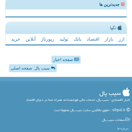
جدیدترین ها
تگها
ارز
بازار
اقتصاد
بانك
تولید
رپورتاژ
آنلاین
خرید
صفحه اخبار
سیب پال: صفحه اصلی
سیب پال
اخبار اقتصادی ؛ سیب پال، خدمات مالی هوشمندانه، همراه شما در دنیای اقتصاد
sibpal.ir - حقوق مالکیتی سایت سیب پال محفوظ است
صفحات سیب پال
درباره ما