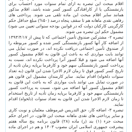
اقلام مبحث این تبصره به ازای تمام سنوات مورد احتساب برای
بازنشستگی یا از کارافتادگی کسور کسر شده باشد، اقلام مذکور
همانند سایر اقلام مبحث این ماده تلقی می شوند. پرداختی های
رفاهی نقدی ماهانه هم تا سقف پنجاه درصد (۵۰%) مبلغ حداقل حکم
کارگزینی کارکنان دولت که در قوانین بودجه سنواتی تعیین می شود)
مشمول حکم این تبصره می شوند.
تبصره ۲- مشترکین صندوق تأمین اجتماعی که تا پیش از ۱۳۹۳/۴/۱۷
از اضافه کار آنها کسور بازنشستگی کسر شده و کسور مربوطه را
از صندوق تأمین اجتماعی دریافت نکرده اند، در صورت تمایل می
توانند بابت مواردی که به باعث این قانون به اقلام مشمول کسور
آنها اضافه می شود و قبلا کسور آنرا پرداخت نکرده اند، نسبت به
پرداخت کسور بازنشستگی سهم خود و کارفرما برپایه زمان تادیه از
تاریخ کسر کسور فوق تا زمان لازم الاجرا شدن این قانون (به تعداد
سنوات دلخواه) اقدام نمایند. سایر کارمندان مشمول این قانون هم
در صورت تمایل می توانند بابت مواردی که به باعث این قانون به
اقلام مشمول کسور آنها اضافه می شود، نسبت به پرداخت کسور
بازنشستگی سهم خود و کارفرما برپایه زمان تأدیه از تاریخ استخدام
تا زمان لازم الاجرا شدن این قانون به تعداد سنوات (دلخواه) اقدام
نمایند.
تبصره ۳- اضافه کار، حق التدریس غیرموظف معلمان و نوبت کاری
و سایر پرداختی های نقدی ماهانه مبحث این قانون، در اجرای حکم
مبحث جزء (۱) بند (ر) ماده (۲۸) قانون برنامه پنج ساله هفتم
پیشرفت جمهوری اسلامی ایران مصوب ۱۴۰۳ و هم در اجرای ماده