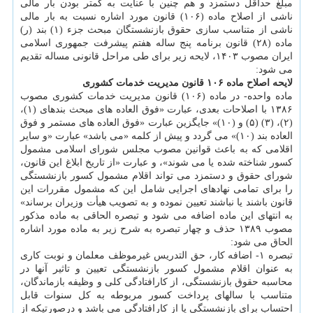
مبلغ حداقل دستمزد و هم چنین با عنایت به کمتر بودن بار مالی
ناشی از اصلاح ماده (۱۰۶) قانون مورد اشاره نسبت به بار مالی
ناشی از متناسب سازی حقوق بازنشستگان مبحث جزء (۱) بند (ر)
ماده (۲۸) قانون برنامه پنج ساله هفتم پیشرفت جمهوری اسلامی
ایران مصوب ۱۴۰۳، لایحه زیر برای طی مراحل قانونی مساله تقدیم
می شود:
لایحه اصلاح ماده ۱۰۶ قانون مدیریت خدمات کشوری
ماده واحده- در ماده (۱۰۶) قانون مدیریت خدمات کشوری مصوب
۱۳۸۶ با اصلاحات بعدی، عبارت «فوق العاده های مبحث بندهای (۱)،
(۲)، (۳) (۵) و (۱۰)» جایگزین عبارت «فوق العاده های مستمر و فوق
العاده بند (۱۰)» می گردد و پیش از کلمه «می باشد» عبارت «و سایر
اقلامی که به باعث قوانین مصوب مجلس شورای اسلامی مشمول
کسور شناخته شده یا می شوند»، و عبارت «از تاریخ ابلاغ این قانون،
شورای حقوق و دستمزد می تواند اقلام مشمول کسور بازنشستگی
را برای تمامی نهادهای اجرایی شامل این که مشمول مقررات این
قانون باشند یا نباشند تعیین نموده و به تصویب هیأت وزیران برساند»
به انتهای این ماده اضافه می شود و تبصره الحاقی به ماده مذکور
مصوب ۱۳۸۹ حذف و چهار تبصره به شرح زیر به ماده مورد اشاره
الحاق می شود:
تبصره ۱- اضافه کار، حق التدریس غیرموظف معلمان و نوبت کاری
به عنوان اقلام مشمول کسور بازنشستگی تعیین و تاثیر آنها در
محاسبه حقوق بازنشستگی، از کارافتادگی کلی و وظیفه بازماندگان،
متناسب با سالهای پرداخت کسور مربوطه به کل سنوات قابل
احتساب برای بازنشستگی یا از کارافتادگی می باشد و درصورتیکه از