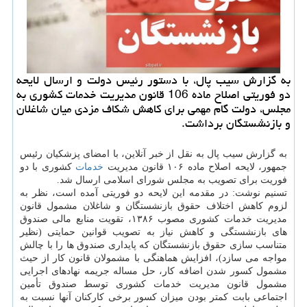
به گزارش سیب پال، با دستور رئیس دولت و ارسال لایحه
دو فوریتی اصلاح ماده 106 قانون مدیریت خدمات کشوری به
مجلس، دولت گام مهمی برای کاهش شکاف مزدی میان شاغلان
و بازنشستگان برداشت.
به گزارش سیب پال به نقل از خبر آنلاین، با امضای پزشکیان رئیس
جمهور، لایحه اصلاح ماده ۱۰۶ قانون مدیریت
خدمات
کشوری با دو
فوریت برای تصویب به مجلس شورای اسلامی ارسال شد.
تسنیم نوشت: در مقدمه این لایحه دو فوریتی آمده است، نظر به
لزوم کاهش اختلاف حقوق بازنشستگان و شاغلان مشمول قانون
مدیریت خدمات کشوری مصوب ۱۳۸۶، تقویت منابع مالی صندوق
های بازنشستگی و کاهش نیاز به تصویب قوانین حمایتی (نظیر
متناسب سازی حقوق بازنشستگان که پایداری صندوق ها را با چالش
مواجه می سازد)، افزایش هماهنگی با مشمولان قانون کار از حیث
مشمول کسور شدن اضافه کار، حل مساله جریمه نهادهای اجرایی
مشمول قانون مدیریت خدمات کشوری توسط صندوق تأمین
اجتماعی بابت کمتر بودن میزان کسور برخی کارکنان آنها نسبت به