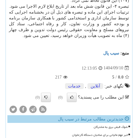
(۱۰۷) این قانون لحاظ نمی گردد.
تبصره ۴- این قانون شش ماه بعد از تاریخ ابلاغ لازم الاجرا می شود.
ترتیبات اجرای این ماده و تبصره های ذیل آن در بخشنامه اجرایی که
توسط سازمان اداری و استخدامی کشور با همکاری سازمان برنامه
و بودجه کشور و وزارت تعاون، کار و رفاه اجتماعی، ستاد کل
نیروهای مسلح و معاونت حقوقی رئیس دولت تدوین و ظرف چهار
(۴) ماه به تصویب هیأت وزیران خواهد رسید، تعیین می شود.
منبع:
سیب پال
1404/09/10
12:13:05
217
5
/
0.0
تگهای خبر:
آنلاین
,
خدمات
این مطلب را می پسندید؟
(0)
(0)
جدیدترین مطالب مرتبط در سیب پال
شوک قبض برق به مشترکان
خبر مهم مالیاتی برای صاحبان دستگاه کارتخوان