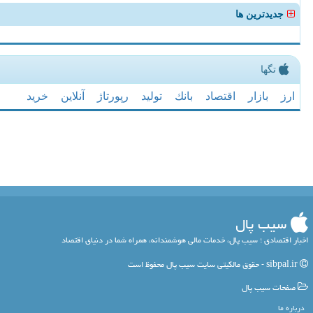
جدیدترین ها
تگها
ارز
بازار
اقتصاد
بانك
تولید
رپورتاژ
آنلاین
خرید
سیب پال
اخبار اقتصادی ؛ سیب پال، خدمات مالی هوشمندانه، همراه شما در دنیای اقتصاد
sibpal.ir - حقوق مالکیتی سایت سیب پال محفوظ است
صفحات سیب پال
درباره ما