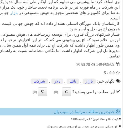
وی اضافه کرد: ما پیشبینی می نماییم که این ابتکار طی سه سال حدود یک 
این شرکت در ماه فوریه نیز در قالب برنامه تجدید ساختار خود، یک هزار تا 
تقاضا برای کامپیوتر های شخصی مجهز به هوش مصنوعی در
بازار
است.
کارشناسان بانک مورگان استنلی هشدار داده اند که جهش جهانی قیمت 
همچون اچ پی، دل و ایسر شود.
فشار شرکتهای بزرگ فناوری برای توسعه زیرساخت های هوش مصنوعی موج
لورس اعلام نمود که اچ پی پیشبینی می کند که اثر این افزایش نرخها را در نیمه دوم سال مالی ۲۰۲۶ احساس کند؛ دوره ای که طی آن 
وی همین طور اظهار داشت که شرکت اچ پی برای نیمه اول همین سال، موج
مدیرعامل این شرکت اظهار داشت: ما نگاهی محتاطانه نسبت به راهنمای عملک
نماییم.
1404/09/09
08:50:28
5
/
0.0
تگهای خبر:
بازار
,
بانك
,
دلار
,
شركت
این مطلب را می پسندید؟
(0)
(0)
جدیدترین مطالب مرتبط در سیب پال
قیمت طلا و سکه امروز 17 مردادماه 1405
رکوردشکنی پیش فروش تازه ترین گوشیهای تاشوی سامسونگ