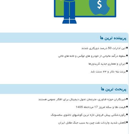
پربیننده ترین ها
این ادارات 50 درصد دورکاری شدند
سقوط درآمد مالیاتی از خودرو های لوکس و خانه های خالی
ایران و معماری جدید کریدورها
برنت ۹۵ دلار و ۴۴ سنت شد
پربحث ترین ها
خبرنگاران حوزه فناوری، مترجمان تحول دیجیتال برای افکار عمومی هستند
قیمت طلا و سکه امروز 17 مردادماه 1405
رکوردشکنی پیش فروش تازه ترین گوشیهای تاشوی سامسونگ
کاهش شدید واردات نفت چین به سبب جنگ مقابل ایران