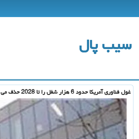
سیب پال
غول فناوری آمریکا حدود 6 هزار شغل را تا 2028 حذف می کند