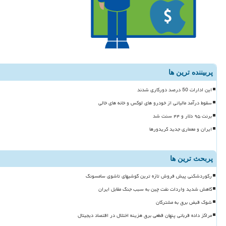
پربیننده ترین ها
این ادارات 50 درصد دورکاری شدند
سقوط درآمد مالیاتی از خودرو های لوکس و خانه های خالی
برنت ۹۵ دلار و ۴۴ سنت شد
ایران و معماری جدید کریدورها
پربحث ترین ها
رکوردشکنی پیش فروش تازه ترین گوشیهای تاشوی سامسونگ
کاهش شدید واردات نفت چین به سبب جنگ مقابل ایران
شوک قبض برق به مشترکان
مراکز داده قربانی پنهان قطعی برق هزینه اختلال در اقتصاد دیجیتال