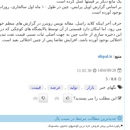
یک مانع دیگر بر قیمتها عمل کرده است.
بوجود آورده است.
حرف آخر اینکه کلاید راسل، مقاله نویس رویترز در گزارش های منظم خود
می رود، اما امکان دارد قسمتی از آن توسط پالایشگاه های کوچکی که در 
این ذخیره سازی از جانب چین به جهت اصلی ثبات نسبی قیمت نفت تبدیل
اختلالی بوجود آورده باشد، افزایش تقاضا پس از چنین اختلالی بعید است.
منبع:
sibpal.ir
1404/08/28
11:02:30
5
/
0.0
تگهای خبر:
بازار
,
تولید
,
عرضه
,
قیمت
این مطلب را می پسندید؟
(0)
(0)
جدیدترین مطالب مرتبط در سیب پال
رکوردشکنی پیش فروش تازه ترین گوشیهای تاشوی سامسونگ