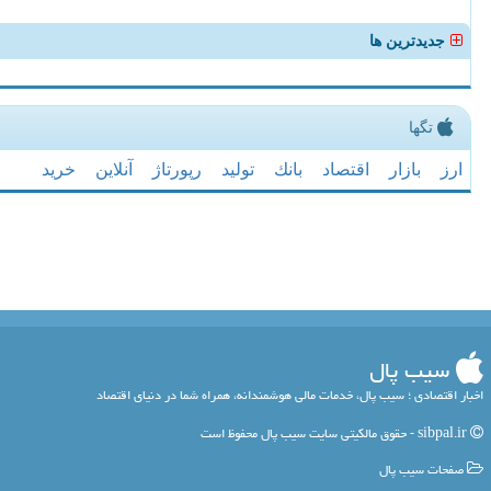
جدیدترین ها
تگها
ارز
بازار
اقتصاد
بانك
تولید
رپورتاژ
آنلاین
خرید
سیب پال
اخبار اقتصادی ؛ سیب پال، خدمات مالی هوشمندانه، همراه شما در دنیای اقتصاد
sibpal.ir - حقوق مالکیتی سایت سیب پال محفوظ است
صفحات سیب پال