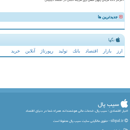
مراکز داده قربانی پنهان قطعی برق هزینه اختلال در اقتصاد دیجیتال
جدیدترین ها
تگها
ارز
بازار
اقتصاد
بانك
تولید
رپورتاژ
آنلاین
خرید
سیب پال
اخبار اقتصادی ؛ سیب پال، خدمات مالی هوشمندانه، همراه شما در دنیای اقتصاد
sibpal.ir - حقوق مالکیتی سایت سیب پال محفوظ است