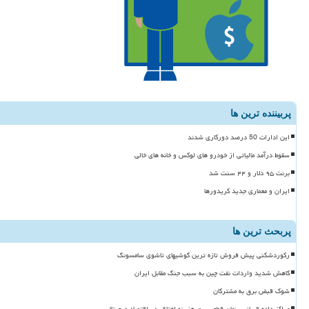
پربیننده ترین ها
این ادارات 50 درصد دورکاری شدند
سقوط درآمد مالیاتی از خودرو های لوکس و خانه های خالی
برنت ۹۵ دلار و ۴۴ سنت شد
ایران و معماری جدید کریدورها
پربحث ترین ها
رکوردشکنی پیش فروش تازه ترین گوشیهای تاشوی سامسونگ
کاهش شدید واردات نفت چین به سبب جنگ مقابل ایران
شوک قبض برق به مشترکان