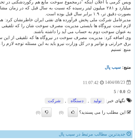
بصورت دقیق تر، ۱.۹ برابر سال قبل بوده است.
مدیرعامل شرکت ملی پخش فرآورده های نفتی ایران خاطرنشان کرد: همزما
به عنوان سوخت دوم به حساب می آید را داشته باشند.
وی اضافه کرد: مدیریت مصرف سوخت در نیروگاه ها که تلفیقی از این س
برق حرارتی و توانیر و در کل وزارت نیرو باید به این مسئله توجه لازم را
منبع: تسنیم
منبع:
سیب پال
1404/08/23
11:07:42
5
/
0.0
تگهای خبر:
تولید
,
دستگاه
,
شركت
این مطلب را می پسندید؟
(0)
(0)
جدیدترین مطالب مرتبط در سیب پال