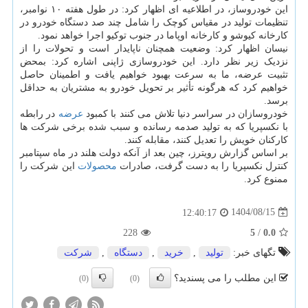
این خودروساز، در اطلاعیه ای اظهار کرد: در طول هفته ۱۰ نوامبر،
تنظیمات تولید در مقیاس کوچک را شامل چند صد دستگاه خودرو در
کارخانه کیوشو و کارخانه اوپاما در جنوب توکیو اجرا خواهد نمود.
نیسان اظهار کرد: وضعیت همچنان ناپایدار است و تحولات را از
نزدیک زیر نظر دارد. این خودروسازی ژاپنی اشاره کرد: بمحض
تثبیت عرضه، ما به سرعت بهبود خواهیم یافت و اطمینان حاصل
خواهیم کرد که هرگونه تأثیر بر تحویل خودرو به مشتریان به حداقل
برسد.
خودروسازان در سراسر دنیا تلاش می کنند با کمبود
عرضه
در رابطه
با نکسپریا که به تولید صدمه رسانده و سبب شده برخی شرکت ها
کارکنان خویش را تعدیل کنند، مقابله کنند.
بر اساس گزارش رویترز، چین بعد از آنکه دولت هلند در ماه سپتامبر
کنترل نکسپریا را به دست گرفت، صادرات
محصولات
این شرکت را
ممنوع کرد.
1404/08/15
12:40:17
228
5
/
0.0
تگهای خبر:
تولید
,
خرید
,
دستگاه
,
شركت
این مطلب را می پسندید؟
(0)
(0)