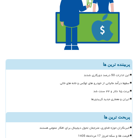
پربیننده ترین ها
این ادارات 50 درصد دورکاری شدند
سقوط درآمد مالیاتی از خودرو های لوکس و خانه های خالی
برنت ۹۵ دلار و ۴۴ سنت شد
ایران و معماری جدید کریدورها
پربحث ترین ها
خبرنگاران حوزه فناوری، مترجمان تحول دیجیتال برای افکار عمومی هستند
قیمت طلا و سکه امروز 17 مردادماه 1405