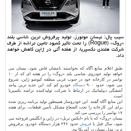
سیب پال: نیسان موتورز، تولید پرفروش ترین شاسی بلند
«روگ» (Rogue) را تحت تأثیر کمبود تامین تراشه از طرف
شرکت هلندی نکسپریا، از هفته آتی در ژاپن کاهش خواهد
داد.
طبق اعلام منابع آگاه که نخواستند نامشان فاش شود، نیسان می
خواهد تولید خودروی شاسی بلند «روگ» را در هفته ای که از ۱۰
نوامبر در کارخانه خود در جنوب غربی منطقه کیوشو ژاپن، شروع
می شود، حدود ۹۰۰
دستگاه
خودرو کم کند. این جدید ترین پیامد
آشفتگی دیپلماتیک در ارتباط با شرکت تولیدکننده تراشه نکسپریا
است.
این منابع آگاه گفتند: این خودروساز همینطور تولید برنامه ریزی شده
برای این کارخانه را تحت الشعاع مشکل تأمین قطعات، برای هفته
۱۷ نوامبر را بررسی می کند.
نیسان «روگ» که با نام «ایکس تریل» در ژاپن و انگلیس فروخته می
شود، سال قبل با
فروش
حدود ۲۴۶ هزار دستگاه خودرو، پرفروش
ترین مدل نیسان در آمریکا بود.