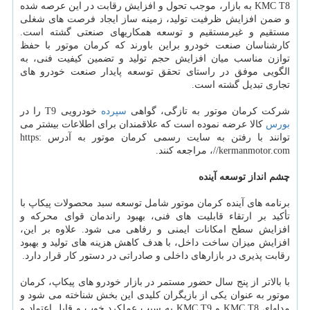
KMC T8 به بازار، موجب تحول و افزایش رقابت در این عرصه شده
و ضمن افزایش ظرفیت تولید، زمینه ساز ایجاد فرصت های شغلی
مستقیم و غیرمستقیم و توسعه همکاریهای صنعتی گشته است.
کارشناسان صنعت خودرو براین باورند که کرمان موتور با حفظ
توازن مناسب میان افزایش حجم تولید و تضمین کیفیت فنی، به
الگویی موفق در راستای تحقق توسعه پایدار صنعت خودرو های
تجاری تبدیل گشته است.
شرکت کرمان موتور به تازگی، گواهی
سپرده
خودرویی T9 را در
بورس
کالا عرضه نموده است که علاقمندان برای اطلاعات بیشتر می
توانند با رفتن به سایت رسمی کرمان موتور به آدرس https:
//kermanmotor.com، مراجعه کنند.
چشم انداز توسعه آینده
برنامه های آینده کرمان موتور شامل توسعه سبد محصولات پیکاپ با
تأکید بر ارتقاء قابلیت های فنی، بهبود راندمان قوای محرکه و
افزایش سطح امکانات ایمنی و رفاهی می شود. علاوه بر این،
افزایش میزان ساخت داخل، با هدف کاهش هزینه های تولید و بهبود
رقابت پذیری در بازارهای داخلی و صادراتی در دستور کار قرار دارد.
با بالاتر از پنج سال حضور مستمر در بازار خودرو های پیکاپ، کرمان
موتور به عنوان یکی از بازیگران کلیدی این بخش شناخته می شود و
مدلهای KMC T8 و KMC T9 به سبب عملکرد خوب و قابل اعتماد و