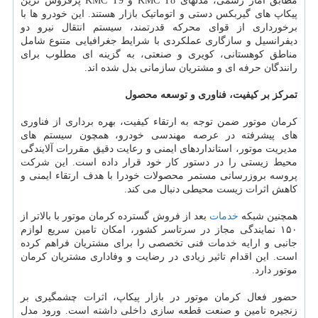
مطابق آمار رسمی، مدلهای KMC T8 و KMC T9 پرفروش ترین
پیکاپ های گیربکس دستی و اتوماتیک بازار هستند. این خودرو ها با
برخورداری از قوای محرکه قدرتمند، سیستم انتقال نیرو دو
دیفرانسیل و سازگاری عملکردی با شرایط جغرافیایی متنوع شامل
مناطق کوهستانی، کویری و صنعتی، به گزینه ای مطلوب برای
رانندگان حرفه ای و مشتریان سازمانی بدل شده اند.
تمرکز بر کیفیت، فناوری و توسعه محصول
کرمان موتور ضمن توجه به ارتقاء کیفیت، بهره برداری از فناوری
های پیشرفته در عرصه مهندسی خودرو، همچون سیستم های
مدیریت موتور، استانداردهای ایمنی و رعایت دقیق مقررات آلایندگی
محیط زیستی را در دستور کار خود قرار داده است. این شرکت
پروسه بروزرسانی مستمر محصولات خودرا با هدف ارتقاء ایمنی و
کاهش اثرات زیست محیطی دنبال می کند.
همچنین شبکه
خدمات
بعد از فروش گسترده کرمان موتور با بالاتر از
۱۵۰ نمایندگی مجاز در سرتاسر کشور، امکان تامین سریع لوازم
جانبی و ارایه خدمات فنی تخصصی را برای مشتریان فراهم کرده
است. این اقدام تاثیر زیادی در رضایت و وفاداری مشتریان کرمان
موتور دارد.
حضور فعال کرمان موتور در بازار پیکاپ، اثرات چشمگیری بر
زنجیره تامین و صنعت قطعه سازی داخلی داشته است. ورود مدل