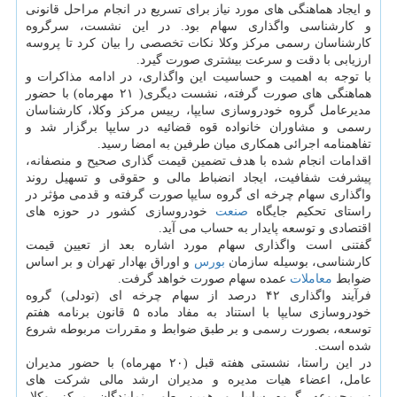
و ایجاد هماهنگی های مورد نیاز برای تسریع در انجام مراحل قانونی
و کارشناسی واگذاری سهام بود. در این نشست، سرگروه
کارشناسان رسمی مرکز وکلا نکات تخصصی را بیان کرد تا پروسه
ارزیابی با دقت و سرعت بیشتری صورت گیرد.
با توجه به اهمیت و حساسیت این واگذاری، در ادامه مذاکرات و
هماهنگی های صورت گرفته، نشست دیگری( ۲۱ مهرماه) با حضور
مدیرعامل گروه خودروسازی سایپا، رییس مرکز وکلا، کارشناسان
رسمی و مشاوران خانواده قوه قضائیه در سایپا برگزار شد و
تفاهمنامه اجرائی همکاری میان طرفین به امضا رسید.
اقدامات انجام شده با هدف تضمین قیمت گذاری صحیح و منصفانه،
پیشرفت شفافیت، ایجاد انضباط مالی و حقوقی و تسهیل روند
واگذاری سهام چرخه ای گروه سایپا صورت گرفته و قدمی مؤثر در
راستای تحکیم جایگاه
صنعت
خودروسازی کشور در حوزه های
اقتصادی و توسعه پایدار به حساب می آید.
گفتنی است واگذاری سهام مورد اشاره بعد از تعیین قیمت
کارشناسی، بوسیله سازمان
بورس
و اوراق بهادار تهران و بر اساس
ضوابط
معاملات
عمده سهام صورت خواهد گرفت.
فرآیند واگذاری ۴۲ درصد از سهام چرخه ای (تودلی) گروه
خودروسازی سایپا با استناد به مفاد ماده ۵ قانون برنامه هفتم
توسعه، بصورت رسمی و بر طبق ضوابط و مقررات مربوطه شروع
شده است.
در این راستا، نشستی هفته قبل (۲۰ مهرماه) با حضور مدیران
عامل، اعضاء هیات مدیره و مدیران ارشد مالی شرکت های
زیرمجموعه گروه سایپا و همین طور نمایندگان مرکز وکلا،