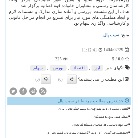
کارشناسان رسمی و مشاوران خانواده قوه قضائیه برگزار شد.
هدف از این نشست، بررسی و آماده سازی مدارک و مستندات لازم
و ایجاد هماهنگی های مورد نیاز برای تسریع در انجام مراحل قانونی
و کارشناسی واگذاری سهام بود.
منبع:
سیب پال
1404/07/29
11:12:41
325
5
/
0.0
تگهای خبر:
ارز
,
اقتصاد
,
بورس
,
سهام
این مطلب را می پسندید؟
(0)
(0)
جدیدترین مطالب مرتبط در سیب پال
کاهش شدید واردات نفت چین به سبب جنگ مقابل ایران
شوک قبض برق به مشترکان
خبر مهم مالیاتی برای صاحبان دستگاه کارتخوان
اختصاصی خبرآنلاین از واردات 27 میلیون لیتری تا برگشت ناترازی