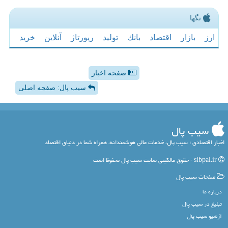
تگها
ارز
بازار
اقتصاد
بانك
تولید
رپورتاژ
آنلاین
خرید
صفحه اخبار
سیب پال: صفحه اصلی
سیب پال
اخبار اقتصادی ؛ سیب پال، خدمات مالی هوشمندانه، همراه شما در دنیای اقتصاد
sibpal.ir - حقوق مالکیتی سایت سیب پال محفوظ است
صفحات سیب پال
درباره ما
تبلیغ در سیب پال
آرشیو سیب پال