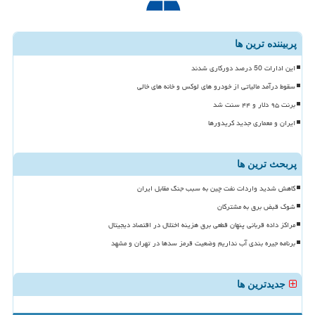
پربیننده ترین ها
این ادارات 50 درصد دورکاری شدند
سقوط درآمد مالیاتی از خودرو های لوکس و خانه های خالی
برنت ۹۵ دلار و ۴۴ سنت شد
ایران و معماری جدید کریدورها
پربحث ترین ها
کاهش شدید واردات نفت چین به سبب جنگ مقابل ایران
شوک قبض برق به مشترکان
مراکز داده قربانی پنهان قطعی برق هزینه اختلال در اقتصاد دیجیتال
برنامه جیره بندی آب نداریم وضعیت قرمز سدها در تهران و مشهد
جدیدترین ها