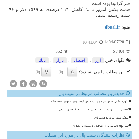
فلز گرانبها بوده است.
قیمت پلاتین امروز با یک کاهش ۱.۲۲ درصدی به ۱۵۹۹ دلار و ۹۶
سنت رسیده است.
منبع:
sibpal.ir
1404/07/28
10:41:04
352
5
/
0.0
تگهای خبر:
ارز
,
اقتصاد
,
بازار
,
بانك
این مطلب را می پسندید؟
(0)
(0)
جدیدترین مطالب مرتبط در سیب پال
رکوردشکنی پیش فروش تازه ترین گوشیهای تاشوی سامسونگ
کاهش شدید واردات نفت چین به سبب جنگ مقابل ایران
شوک قبض برق به مشترکان
خبر مهم مالیاتی برای صاحبان دستگاه کارتخوان
نظرات بینندگان سیب پال در مورد این مطلب