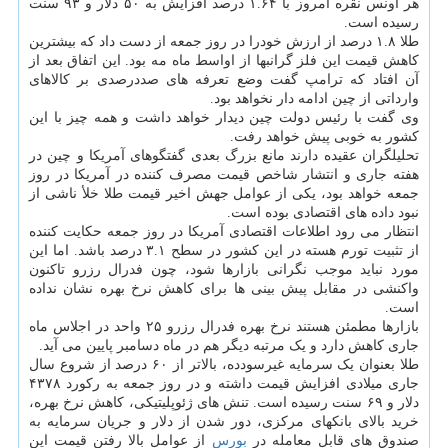
هر اونس نقره امروز با ۱.۶۴ درصد افزایش به ۵۰ دلار و ۹۳ سنت
رسیده است.
طلا ۱.۸ درصد از ارزش خودرا در روز جمعه از دست داد که بیشترین
کاهش قیمت این فلز گرانبها از اواسط ماه مه بود. این اتفاق بعد از
آن افتاد که ترامپ گفت وضع تعرفه های صددرصدی بر کالاهای
وارداتی از چین ادامه دار نخواهد بود.
وی گفت با رئیس دولت چین دیدار خواهد داشت و همه چیز با این
کشور به خوبی پیش خواهد رفت.
تحلیلگران عقیده دارند مانع بزرگ بعدی گفتگوهای آمریکا و چین در
هفته جاری و انتشار شاخص قیمت مصرف کننده در آمریکا در روز
جمعه خواهد بود، یکی از عوامل جهش اخیر قیمت طلا خلأ ناشی از
نبود داده های اقتصادی بوده است.
انتظار می رود اطلاعات اقتصادی آمریکا در روز جمعه حکایت کننده
از تثبیت تورم هسته در این کشور در سطح ۳.۱ درصد باشد. اما این
مورد نباید موجب نگرانی بازارها شود، چون فدرال رزرو تاکنون
واکنشی در مقابل پیش بینی ها برای کاهش نرخ بهره نشان نداده
است.
بازارها مطمئن هستند نرخ بهره فدرال رزرو ۲۵ واحد در اجلاس ماه
جاری کاهش دارد و یک مرتبه دیگر هم در ماه دسامبر پایین می آید.
طلا بعنوان یک سرمایه غیرسودده، بالاتر از ۶۰ درصد از شروع سال
جاری میلادی افزایش قیمت داشته و در روز جمعه به رکورد ۴۳۷۸
دلار و ۶۹ سنت رسیده است. تنش های ژئوپلیتیکی، کاهش نرخ بهره،
خرید بالای بانکهای مرکزی، دور شدن از دلار و جریان سرمایه به
صندوق های قابل معامله در
بورس
از عوامل بالا رفتن قیمت این