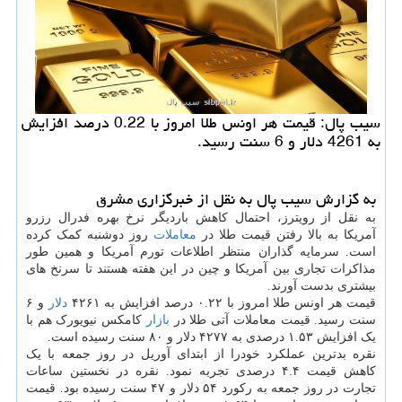
سیب پال: قیمت هر اونس طلا امروز با 0.22 درصد افزایش
به 4261 دلار و 6 سنت رسید.
به گزارش سیب پال به نقل از خبرگزاری مشرق
به نقل از رویترز، احتمال کاهش باردیگر نرخ بهره فدرال رزرو
آمریکا به بالا رفتن قیمت طلا در
معاملات
روز دوشنبه کمک کرده
است. سرمایه گذاران منتظر اطلاعات تورم آمریکا و همین طور
مذاکرات تجاری بین آمریکا و چین در این هفته هستند تا سرنخ های
بیشتری بدست آورند.
قیمت هر اونس طلا امروز با ۰.۲۲ درصد افزایش به ۴۲۶۱
دلار
و ۶
سنت رسید. قیمت معاملات آتی طلا در
بازار
کامکس نیویورک هم با
یک افزایش ۱.۵۳ درصدی به ۴۲۷۷ دلار و ۸۰ سنت رسیده است.
نقره بدترین عملکرد خودرا از ابتدای آوریل در روز جمعه با یک
کاهش قیمت ۴.۴ درصدی تجربه نمود. نقره در نخستین ساعات
تجارت در روز جمعه به رکورد ۵۴ دلار و ۴۷ سنت رسیده بود. قیمت