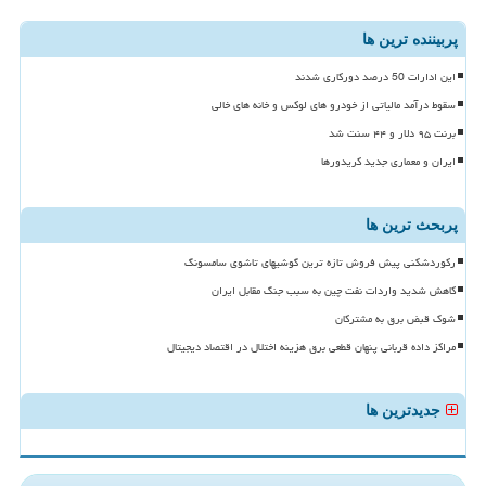
پربیننده ترین ها
این ادارات 50 درصد دورکاری شدند
سقوط درآمد مالیاتی از خودرو های لوکس و خانه های خالی
برنت ۹۵ دلار و ۴۴ سنت شد
ایران و معماری جدید کریدورها
پربحث ترین ها
رکوردشکنی پیش فروش تازه ترین گوشیهای تاشوی سامسونگ
کاهش شدید واردات نفت چین به سبب جنگ مقابل ایران
شوک قبض برق به مشترکان
مراکز داده قربانی پنهان قطعی برق هزینه اختلال در اقتصاد دیجیتال
جدیدترین ها