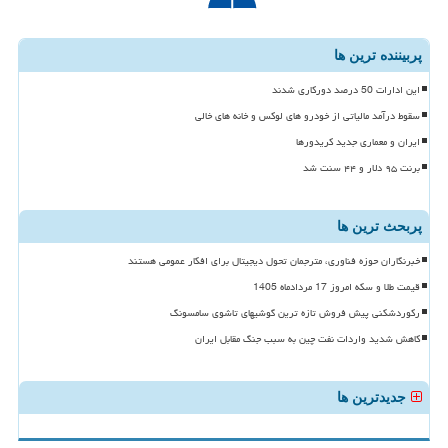
پربیننده ترین ها
این ادارات 50 درصد دورکاری شدند
سقوط درآمد مالیاتی از خودرو های لوکس و خانه های خالی
ایران و معماری جدید کریدورها
برنت ۹۵ دلار و ۴۴ سنت شد
پربحث ترین ها
خبرنگاران حوزه فناوری، مترجمان تحول دیجیتال برای افکار عمومی هستند
قیمت طلا و سکه امروز 17 مردادماه 1405
رکوردشکنی پیش فروش تازه ترین گوشیهای تاشوی سامسونگ
کاهش شدید واردات نفت چین به سبب جنگ مقابل ایران
جدیدترین ها