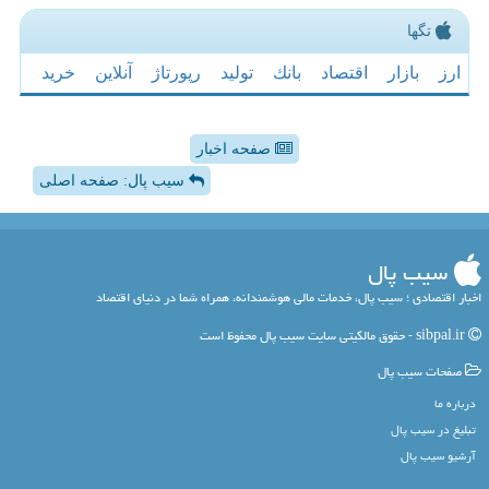
تگها
ارز
بازار
اقتصاد
بانك
تولید
رپورتاژ
آنلاین
خرید
صفحه اخبار
سیب پال: صفحه اصلی
سیب پال
اخبار اقتصادی ؛ سیب پال، خدمات مالی هوشمندانه، همراه شما در دنیای اقتصاد
sibpal.ir - حقوق مالکیتی سایت سیب پال محفوظ است
صفحات سیب پال
درباره ما
تبلیغ در سیب پال
آرشیو سیب پال