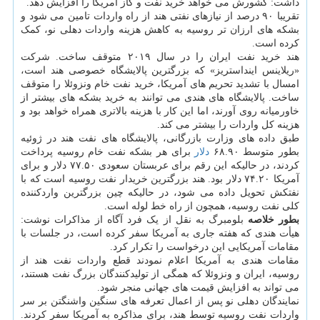
داشت: کشورش می خواهد خرید نفت و گاز آمریکا را افزایش دهد.
تقریبا ۹۰ درصد از نیازهای نفتی هند از راه واردات تامین می شود و
بشکه های ارزان تر روسیه به کاهش هزینه واردات دهلی نو، کمک
کرده است.
هند خرید نفت ایران را در سال ۲۰۱۹ متوقف ساخت. شرکت
«ریلاینس اینداستریز» که بزرگترین پالایشگاه خصوصی هند است،
امسال با تشدید تحریم های آمریکا، خرید نفت خام ونزوئلا را متوقف
ساخت. پالایشگاه های هندی می توانند به خرید بشکه های بیشتر از
خاورمیانه روی آورند، اما این کار با هزینه بالاتری همراه خواهد بود و
هزینه کل واردات را بیشتر می کند.
طبق داده های وزارت بازرگانی، پالایشگاه های نفت هند در ژوئیه
بطور متوسط ۶۸.۹۰
دلار
برای هر بشکه نفت خام روسیه پرداخت
کردند، در حالیکه این رقم برای عربستان سعودی ۷۷.۵۰ دلار و برای
آمریکا ۷۴.۲۰ دلار بود. هند بزرگترین خریدار نفت روسیه است که با
نفتکش تحویل داده می شود، در حالیکه چین بزرگترین واردکننده
کلی نفت روسیه، همچون از راه خط لوله است.
بطور خلاصه
بلومبرگ به نقل از یک فرد آگاه از مذاکرات نوشت:
هیأت هندی که هفته جاری به آمریکا سفر کرده است، در جلسات با
مقامات آمریکایی این درخواست را تکرار کرد.
مقامات هندی به آمریکا اعلام نمودند قطع واردات نفت هند از
روسیه، ایران و ونزوئلا که همگی از تولیدکنندگان بزرگ نفت هستند،
می تواند به افزایش قیمت های جهانی منجر شود.
نمایندگان دهلی نو پس از اعمال تعرفه های سنگین واشنگتن بر سر
واردات نفت روسیه توسط هند، برای مذاکره به آمریکا سفر کردند.