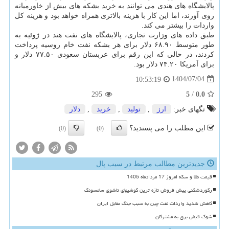
پالایشگاه های هندی می توانند به خرید بشکه های بیش از خاورمیانه
روی آورند، اما این کار با هزینه بالاتری همراه خواهد بود و هزینه کل
واردات را بیشتر می کند.
طبق داده های وزارت تجاری، پالایشگاه های نفت هند در ژوئیه به
طور متوسط ۶۸.۹۰ دلار برای هر بشکه نفت خام روسیه پرداخت
کردند، در حالی که این رقم برای عربستان سعودی ۷۷.۵۰ دلار و
برای آمریکا ۷۴.۲۰ دلار بود.
1404/07/04
10:53:19
295
5
/
0.0
تگهای خبر:
ارز
,
تولید
,
خرید
,
دلار
این مطلب را می پسندید؟
(0)
(0)
جدیدترین مطالب مرتبط در سیب پال
قیمت طلا و سکه امروز 17 مردادماه 1405
رکوردشکنی پیش فروش تازه ترین گوشیهای تاشوی سامسونگ
کاهش شدید واردات نفت چین به سبب جنگ مقابل ایران
شوک قبض برق به مشترکان