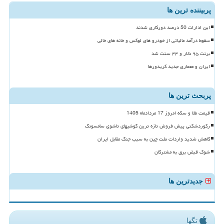
پربیننده ترین ها
این ادارات 50 درصد دورکاری شدند
سقوط درآمد مالیاتی از خودرو های لوکس و خانه های خالی
برنت ۹۵ دلار و ۴۴ سنت شد
ایران و معماری جدید کریدورها
پربحث ترین ها
قیمت طلا و سکه امروز 17 مردادماه 1405
رکوردشکنی پیش فروش تازه ترین گوشیهای تاشوی سامسونگ
کاهش شدید واردات نفت چین به سبب جنگ مقابل ایران
شوک قبض برق به مشترکان
جدیدترین ها
تگها