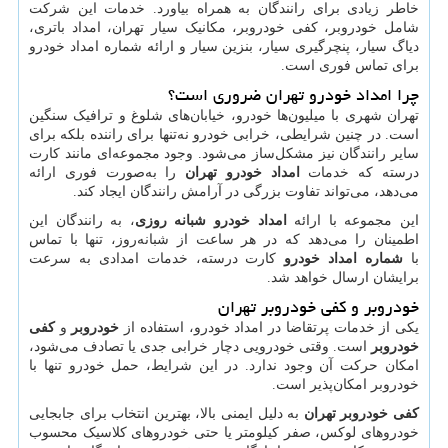
خاطر زیادی برای رانندگان به همراه بیاورد. خدمات این شرکت
شامل خودروبر، کفی خودروبر، مکانیک سیار تهران، امداد باتری،
دیاگ سیار، پنچرگیری سیار، بنزین سیار و ارائه شماره امداد خودرو
برای تماس فوری است.
چرا امداد خودرو تهران ضروری است؟
تهران شهری با میلیون‌ها خودرو، خیابان‌های شلوغ و ترافیک سنگین
است. در چنین شرایطی، خرابی خودرو نه‌تنها برای راننده بلکه برای
سایر رانندگان نیز مشکل‌ساز می‌شود. وجود مجموعه‌ای مانند کارت
درسته که خدمات
امداد خودرو تهران
را به‌صورت فوری ارائه
می‌دهد، می‌تواند تفاوت بزرگی در آرامش رانندگان ایجاد کند.
این مجموعه با ارائه
امداد خودرو شبانه روزی
، به رانندگان این
اطمینان را می‌دهد که در هر ساعت از شبانه‌روز، تنها با تماس
با
شماره امداد خودرو
کارت درسته، خدمات امدادی به سرعت
برایشان ارسال خواهد شد.
خودروبر و کفی خودروبر تهران
یکی از خدمات پرتقاضا در امداد خودرو، استفاده از
خودروبر
و
کفی
خودروبر
است. وقتی خودرویی دچار خرابی جدی یا تصادف می‌شود،
امکان حرکت آن وجود ندارد. در این شرایط، حمل خودرو تنها با
خودروبر امکان‌پذیر است.
کفی خودروبر تهران
به دلیل ایمنی بالا، بهترین انتخاب برای جابجایی
خودروهای لوکس، صفر کیلومتر یا حتی خودروهای کلاسیک محسوب