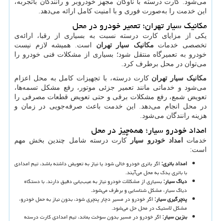
می‌شود. کارت درسته با ناوگان مجهز خودروبر و رانندگان باتجربه،
این خدمت را به‌صورت فوری و با امنیت کامل ارائه می‌دهد.
مکانیک سیار تهران؛ تعمیر خودرو در محل
یکی از مزایای کارت درسته نسبت به بسیاری از رقبا، ارائه‌ی
تخصصی خدمات
مکانیک سیار تهران
است. همیشه لازم نیست
خودرو به تعمیرگاه منتقل شود؛ بسیاری از مشکلات فنی خودرو را
می‌توان در محل برطرف کرد.
مکانیک سیار تهران
کارت درسته، با تجهیزات کامل به محل اعزام
می‌شود و خدماتی مانند تعمیر جزئی موتور، رفع مشکل تسمه‌ها،
تعویض شمع، رفع مشکلات برقی و حتی تعویض قطعات مصرفی را
در محل انجام می‌دهد. این خدمت باعث صرفه‌جویی در زمان و
هزینه رانندگان می‌شود.
امداد خودرو سیار؛ همه‌چیز در محل
خدمات
امداد خودرو سیار
کارت درسته شامل چندین بخش مهم
است:
امداد باتری
:
اگر باتری خودرو خالی شود یا نیاز به تعویض داشته باشد، تیم امدادی
با باتری یدک به محل می‌آیند.
دیاگ سیار
:
بسیاری از مشکلات خودرو نیاز به عیب‌یابی دقیق دارند. با دستگاه
دیاگ سیار، مشکل شناسایی و برطرف می‌شود.
پنچرگیری سیار
:
اگر خودرو در مسیر دچار پنچری شود، بدون نیاز به حمل خودرو،
مشکل لاستیک در محل حل می‌شود.
بنزین سیار
:
اگر خودرو در مسیر بدون سوخت بماند، تیم امدادی کارت درسته