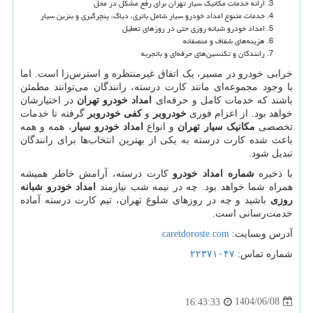
ارائه خدمات مکانیک سیار تهران برای رفع مشکل در محل
خدمات متنوع امداد خودرو سیار شامل باتری، دیاگ، پنچرگیری و بنزین سیار
امداد خودرو شبانه روزی حتی در روزهای تعطیل
هزینه‌های شفاف و منصفانه
رانندگان و تکنسین‌های حرفه‌ای و باتجربه
خرابی خودرو در مسیر، یک اتفاق غیرمنتظره و استرس‌زا است. اما
با وجود مجموعه‌ای مانند کارت درسته، رانندگان می‌توانند مطمئن
باشند که خدمات کامل و حرفه‌ای
امداد خودرو تهران
در اختیارشان
خواهد بود. از اعزام فوری
خودروبر
و
کفی خودروبر
گرفته تا خدمات
تخصصی
مکانیک سیار تهران
و انواع
امداد خودرو سیار
، همه و همه
باعث شده کارت درسته به یکی از بهترین انتخاب‌ها برای رانندگان
تبدیل شود.
با ذخیره
شماره امداد خودرو
کارت درسته، آرامش خاطر همیشه
همراه شما خواهد بود. چه در نیمه شب نیازمند
امداد خودرو شبانه
روزی
باشید و چه در روزهای شلوغ تهران، تیم کارت درسته آماده
خدمت‌رسانی است.
آدرس وبسایت:
caretdoroste.com
شماره تماس:
۲۲۳۷۱۰۴۷
1404/06/08
16:43:33