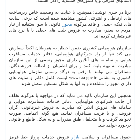
استانهای شرقی و یا کشورهای همسایه را دارا هستند.
برنا در خبری نوشت: همچنین، با عنایت به وضعیت خاص زیرساخت
های ارتباطی و اینترنتی کشور مشاهده شده است که برخی سایت
های فیک، جعلی و فاقد هرگونه
مجوز
قانونی با سو استفاده از نیاز
مردم به سفر، مبادرت به فروش بلیت های جعلی یا با نرخ های
غیرمتعارف کرده اند.
سازمان هواپیمایی کشوری ضمن اخطار به هموطنان اکیداً سفارش
می کند تنها از راه شرکتهای هواپیمایی، دفاتر خدمات مسافرت
هوایی و سامانه های آنلاین دارای مجوز رسمی از این سازمان
مبادرت به تهیه بلیت کنند و برای اطمینان از اصالت فروشندگان،
مسافران می توانند با رفتن به درگاه رسمی سازمان هواپیمایی
کشوری به نشانی www.caa.gov.ir لیست کامل دفاتر و سایت های
دارای مجوز را مشاهده و به آنها به شکل مستقیم متصل شوند.
همچنین این سازمان تاکید می نماید که در مواجهه با هرگونه تخلف
از جانب شرکتهای هواپیمایی، دفاتر خدمات مسافرت هوایی و
سامانه های فروش آنلاین که مبادرت به فروش غیرقانونی، گران
فروشی و یا فریب مسافران نمایند، هیچ گونه اغماضی صورت
نخواهد گرفت و با متخلفان طبق مقررات و به شکل قاطع و قانونی
برخورد خواهد شد.
حقوق مسافران و سلامت
بازار
فروش خدمات پرواز خط قرمز