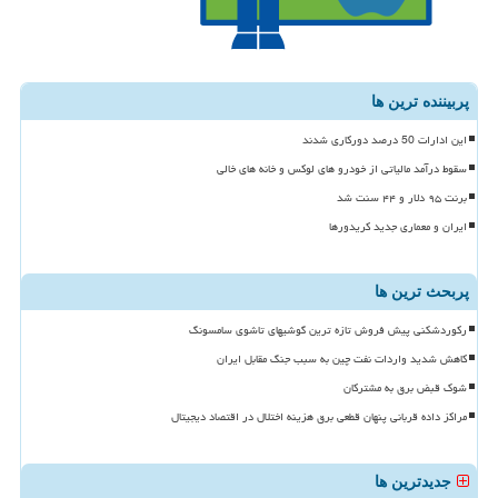
پربیننده ترین ها
این ادارات 50 درصد دورکاری شدند
سقوط درآمد مالیاتی از خودرو های لوکس و خانه های خالی
برنت ۹۵ دلار و ۴۴ سنت شد
ایران و معماری جدید کریدورها
پربحث ترین ها
رکوردشکنی پیش فروش تازه ترین گوشیهای تاشوی سامسونگ
کاهش شدید واردات نفت چین به سبب جنگ مقابل ایران
شوک قبض برق به مشترکان
مراکز داده قربانی پنهان قطعی برق هزینه اختلال در اقتصاد دیجیتال
جدیدترین ها