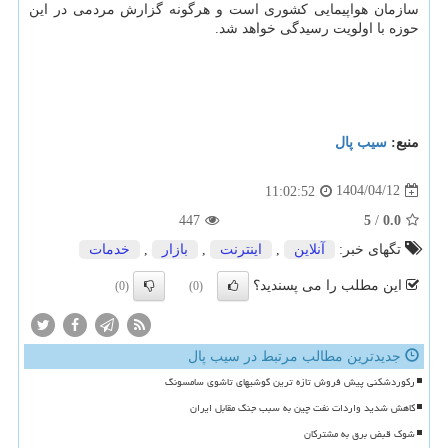
سازمان هواپیمایی کشوری است و هرگونه گزارش مردمی در این
حوزه با اولویت رسیدگی خواهد شد.
منبع:
سیب پال
1404/04/12
11:02:52
447
5
/
0.0
تگهای خبر:
آنلاین
,
اینترنت
,
بازار
,
خدمات
این مطلب را می پسندید؟
(0)
(0)
جدیدترین مطالب مرتبط در سیب پال
رکوردشکنی پیش فروش تازه ترین گوشیهای تاشوی سامسونگ
کاهش شدید واردات نفت چین به سبب جنگ مقابل ایران
شوک قبض برق به مشترکان