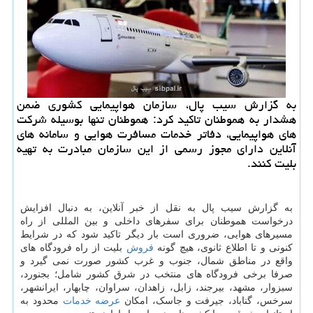
به گزارش سیب پال، سازمان هواپیمایی کشوری ضمن
هشدار به هموطنان تاکید کرد: هموطنان تنها بوسیله شرکت
های هواپیمایی، دفاتر خدمات مسافرت هوایی و سامانه های
آنلاین دارای مجوز رسمی از این سازمان مبادرت به تهیه
بلیت کنند.
به گزارش سیب پال به نقل از خبر آنلاین، به دنبال افزایش
درخواست هموطنان برای سفرهای داخلی و بین المللی از راه
مسیرهای هوایی، ضروری است بار دیگر تاکید شود که در شرایط
کنونی و تا اطلاع ثانوی، هیچ گونه
فروش
بلیت از راه فرودگاه های
واقع در مناطق شمال، جنوب و غرب کشور صورت نمی گیرد و
صرفا برخی فرودگاه های منتخب در شرق کشور شامل؛ بجنورد،
سبزوار، مشهد، بیرجند، زابل، زاهدان، سراوان، چابهار، ایرانشهر،
سرخس، گناباد، جیرفت و جاسک، امکان
عرضه
خدمات
محدود به