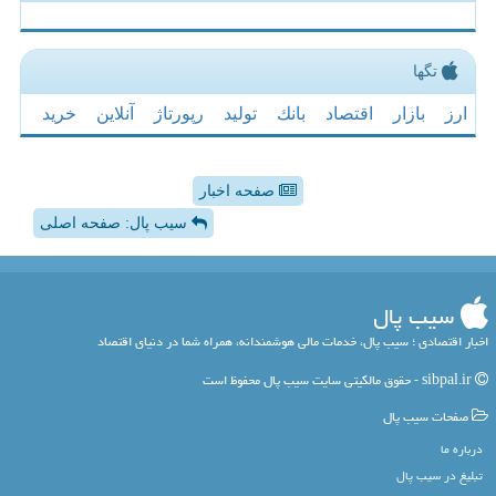
تگها
ارز
بازار
اقتصاد
بانك
تولید
رپورتاژ
آنلاین
خرید
صفحه اخبار
سیب پال: صفحه اصلی
سیب پال
اخبار اقتصادی ؛ سیب پال، خدمات مالی هوشمندانه، همراه شما در دنیای اقتصاد
sibpal.ir - حقوق مالکیتی سایت سیب پال محفوظ است
صفحات سیب پال
درباره ما
تبلیغ در سیب پال