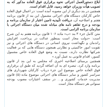
ابلاغ دستورالعمل اجرائی نحوه برقراری فوق العاده مذکور که به
تصویب هیأت وزیران خواهد رسید، قابل اقدام است.
همچنین در بند دیگری از این مصوبه آمده است: در اعمال فوق العاده
خاص کارکنان دستگاه های اجرائی مشمول این بند از قانون برنامه
هفتم و اصلاحیه آن،
دریافت تأییدیه تامین اعتبار از سازمان برنامه و
بودجه و درج تفاهم نامه های مبادله شده میان دستگاه اجرائی با
سازمان برنامه الزامی است.
متن کامل جزء ۳ بند «ب» ماده ۱۰۶ قانون برنامه هفتم به این شرح
است: «دولت مجاز است بمنظور عدالت در پرداخت، افزایش
راندمان و نگهداشت نیروی انسانی در دستگاه های اجرائی و نیز
تقویت امور حاکمیتی و نظارتی همچون دستگاه هایی که بر فعالیت
شرکتها نظارت دارند، نسبت به وضع فوق العاده خاص مشمول
کسور، اقدام قانونی به عمل آورد.»
همچنین برمبنای اصلاحیه اخیری که مجلس به این بند از قانون
برنامه وارد کرد، تبصره ای به آن اضافه گردید که طبق آن برقراری
فوق العاده خاص موضوع این جزء درباب کارکنان شهرداری های
سراسر کشور و سایر دستگاه های اجرائی موضوع ماده (۵) قانون
مدیریت خدمات کشوری و.... در سقف اعتبارات مصوب بودجه
سنواتی هر دستگاه مجاز است.