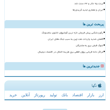
برنت ۹۵ دلار و ۴۴ سنت شد
ایران و معماری جدید کریدورها
پربحث ترین ها
رکوردشکنی پیش فروش تازه ترین گوشیهای تاشوی سامسونگ
کاهش شدید واردات نفت چین به سبب جنگ مقابل ایران
شوک قبض برق به مشترکان
مراکز داده قربانی پنهان قطعی برق هزینه اختلال در اقتصاد دیجیتال
جدیدترین ها
تگها
ارز
بازار
اقتصاد
بانك
تولید
رپورتاژ
آنلاین
خرید