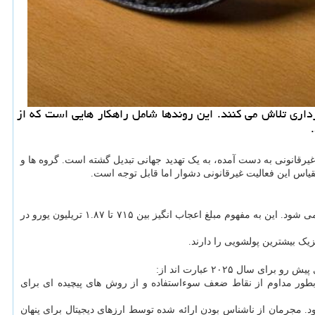
ی و کلاهبرداری تلاش می کنند. این روندها شامل راهکار هایی است که از
یرقانونی به دست آمده، به یک تهدید جهانی تبدیل گشته است. گروه ها و
یاس این فعالیت غیرقانونی دشوار اما قابل توجه است.
بر اساس گزارش دفتر روبرو شدن با مواد مخدر و جرم سازمان ملل متحد (UNODC) سالانه بین ۲ تا پنج درصد از تولید ناخالص داخلی جهانی پولشویی می شود. این به مفهوم مبلغ اعجاب انگیز بین ۷۱۵ تا ۱.۸۷ تریلیون یورو در
ک بیشترین پولشویی را دارند.
 بطور مداوم از نقاط ضعف سوءاستفاده و از روش های پیچیده ای برای
د. مجرمان از ناشناس بودن ارائه شده توسط ارزهای دیجیتال برای پنهان