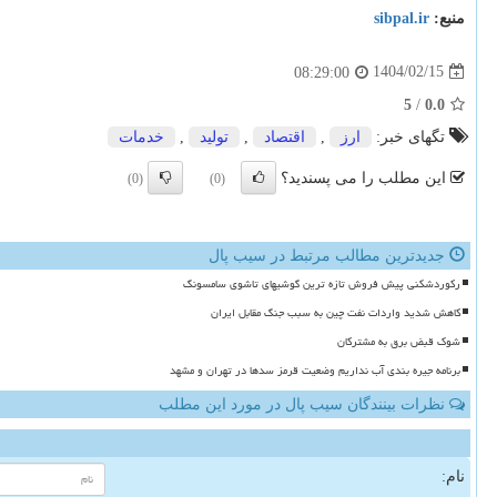
منبع:
sibpal.ir
1404/02/15
08:29:00
5
/
0.0
تگهای خبر:
ارز
,
اقتصاد
,
تولید
,
خدمات
این مطلب را می پسندید؟
(0)
(0)
جدیدترین مطالب مرتبط در سیب پال
رکوردشکنی پیش فروش تازه ترین گوشیهای تاشوی سامسونگ
کاهش شدید واردات نفت چین به سبب جنگ مقابل ایران
شوک قبض برق به مشترکان
برنامه جیره بندی آب نداریم وضعیت قرمز سدها در تهران و مشهد
نظرات بینندگان سیب پال در مورد این مطلب
نام: