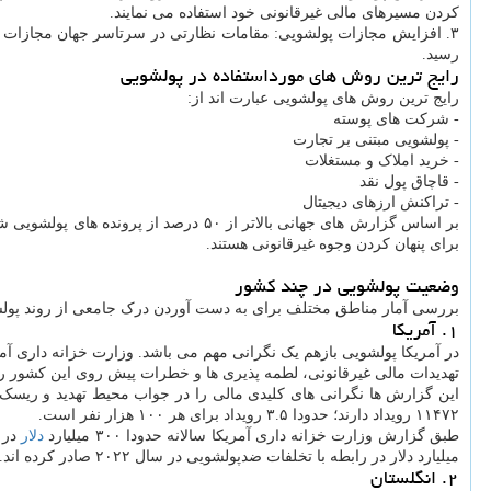
کردن مسیرهای مالی غیرقانونی خود استفاده می نمایند.
رسید.
رایج ترین روش های مورداستفاده در پولشویی
رایج ترین روش های پولشویی عبارت اند از:
- شرکت های پوسته
- پولشویی مبتنی بر تجارت
- خرید املاک و مستغلات
- قاچاق پول نقد
- تراکنش ارزهای دیجیتال
بر اساس گزارش های جهانی بالاتر از ۵۰ درصد از پرونده های پولشویی شامل ساختارهای پیچیده شرکتی است و حدود ۳۰ درصد از املاک و مستغلات استفاده می نمایند. بخش مالی و
برای پنهان کردن وجوه غیرقانونی هستند.
وضعیت پولشویی در چند کشور
بررسی آمار مناطق مختلف برای به دست آوردن درک جامعی از روند پولشوی
۱. آمریکا
تهدیدات مالی غیرقانونی، لطمه پذیری ها و خطرات پیش روی این کشور ر
۱۱۴۷۲ رویداد دارند؛ حدودا ۳.۵ رویداد برای هر ۱۰۰ هزار نفر است.
طبق گزارش وزارت خزانه داری آمریکا سالانه حدودا ۳۰۰ میلیارد
دلار
میلیارد دلار در رابطه با تخلفات ضدپولشویی در سال ۲۰۲۲ صادر کرده اند.
۲. انگلستان