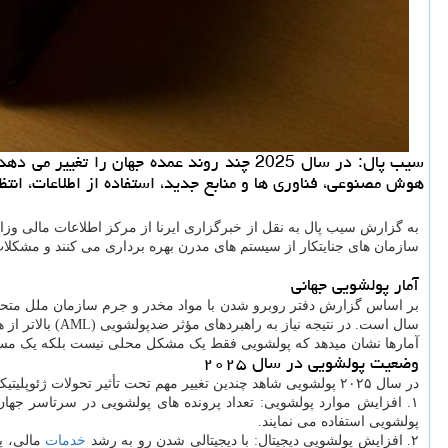
سیب پال: در سال 2025 چند روند عمده جهان 
هوش مصنوعی، فناوری ها و منابع جدید، استفاده از اطلاعات، انتظا
به گزارش سیب پال به نقل از خبرگزاری ایرنا از مرکز اطلاعات مالی وزا
سازمان های جنایتکار از سیستم های مدرن بهره برداری می کنند و مشکلات
آمار پولشویی جهانی
سال است. در نتیجه نیاز به راهبردهای مؤثر ضدپولشویی (AML) بالاتر از هر زمان دیگری مبرم است.
آمارها نشان میدهد که پولشویی فقط یک مشکل محلی نیست بلکه یک مسأله 
وضعیت پولشویی در سال ۲۰۲۵
در سال ۲۰۲۵ پولشویی شاهد چندین تغییر مهم تحت تأثیر تحولات ژئوپلیتیکی، اصلاحات نظارتی و پیشرفت های فنّاورانه خواهد بود. تعدادی از وضعیت های پیش رو برای سال ۲۰۲۵ عبارت اند از:
۱. افزایش موارد پولشویی: تعداد پرونده های پولشویی در سرتاسر جه
پولشویی استفاده می نمایند.
۲. افزایش پولشویی دیجیتال: با دیجیتالی شدن رو به رشد
خدمات
مالی، پو