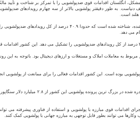
 هر ۱۰۰ هزار نفر دومین کشور متخلف دنیاست. به طور دقیقتر پولشویی بالاتر از سه چهارم ر
هلند است.
در استرالیا قاچاق مواد مخدر به عنوان بالاترین رویداد ضد پولشوییِ ثبت ش
م می دهد.
کانادا نیز شاهد افزایش کارهای پولشویی بوده و شکست های انطباق ۲۳.۹ درصد از کل رویدادهای ضدپولشویی را تشک
مربوط به معاملات املاک و مستغلات و ارزهای دیجیتال بود. باتوجه به این رو
 پولشویی بوده است. این کشور اقدامات فعالی را برای ممانعت از پولشویی ان
 اقدامات قوی مبارزه با پولشویی و استفاده از فناوری پیشرفته می تواند بط
وکارها می توانند بطور قابل توجهی به مبارزه جهانی با پولشویی کمک کنند.