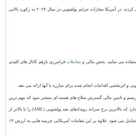
۳. افزایش مجازات پولشویی: مقامات نظارتی در سرتاسر جهان مجازات های سنگینی را برای مؤسساتی که در کارهای پولشویی همدست هستند، اعمال کردند. در آمریکا مجازات جرایم پولشویی در سال ۲۰۲۴ به رکورد بالایی
معاملات
فرامرزی بازهم کانال های کلیدی
 اثربخشی اقدامات انجام شده برای مبارزه با آنها ارائه می دهد.
کا ارزیابی های ریسک ملی سال ۲۰۲۴ را در مورد پولشویی، تامین مالی تروریسم و تامین مالی گسترش سلاح های هسته ای منتشر نمود که مهم ترین
این گزارش ها نگرانی های کلیدی مالی را در جواب محیط تهدید و ریسک درحال تحول، تأیید و به روز می کنند. آمریکا در صدر لیست کشورهایی قرار دارد که بالاترین نرخ سرانه رویدادهای ضد پولشویی (AML) را با بالاتر از
در این کشور پولشویی می شود که ۱۵ تا ۳۸ درصد از فعالیت جهانی پولشویی را شامل می شود. علاوه بر این مقامات آمریکایی جریمه هایی به ارزش ۱۴