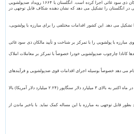
انگلستان شاهد افزایش کارهای پولشویی بوده است. برای مبارزه با این مشکل، انگلستان اقدامات قوی ضدپولشویی را با تمرکز بر شناخت و تأیید مالکان ذی سود غائی اجرا کرده است. انگلستان با ۱۶۶۴ رویداد ضدپولشویی
ویدادهای ضدپولشویی در انگلستان را تشکیل می دهد که نشان دهنده شکاف قابل توجهی در
ده، شناخته شده است که حدودا ۴۰.۹ درصد از کل رویدادهای ضدپولشویی را تشکیل می دهد. این کشور اقدامات مختلفی را برای مبارزه با پولشویی،
یل می دهد. این کشور اقدامات قوی مبارزه با پولشویی را با تمرکز بر شناخت و تأیید مالکان ذی سود غائی
ندها کانادا چارچوب ضدپولشویی خودرا خصوصاً با تمرکز بر معاملات املاک
جام می دهد خصوصاً بوسیله اجرای اقدامات قوی ضدپولشویی و فرآیندهای
بر اساس گزارشی که سنگاپوربیزینس تایمز منتشر کرد، دارایی های مصادره شده در بزرگ ترین پرونده پولشویی این کشور از ۲.۸ میلیارد دلار سنگاپور در ماه اکتبر به بالای ۳ میلیارد دلار سنگاپور (۲.۲۴ میلیارد دلار آمریکا) بالا
ور قابل توجهی به مبارزه با این مساله کمک نماید. با باخبر ماندن از