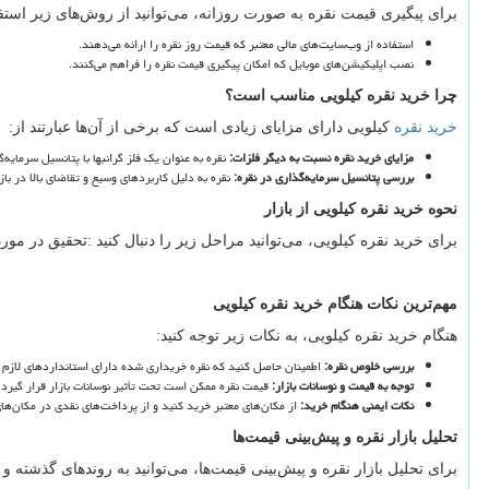
برای پیگیری قیمت نقره به صورت روزانه، می
توانید از روش
های زیر استفا
استفاده از وب
سایت
های مالی معتبر که قیمت روز نقره را ارائه می
دهند.
نصب اپلیکیشن
های موبایل که امکان پیگیری قیمت نقره را فراهم می
کنند.
چرا خرید نقره کیلویی مناسب است؟
خرید نقره
کیلویی دارای مزایای زیادی است که برخی از آن
ها عبارتند از:
مزایای خرید نقره نسبت به دیگر فلزات
:
نقره به عنوان یک فلز گرانبها با پتانسیل سرمایه
گ
بررسی پتانسیل سرمایه
گذاری در نقره
:
نقره به دلیل کاربردهای وسیع و تقاضای بالا در باز
نحوه خرید نقره کیلویی از بازار
برای خرید نقره کیلویی، می
توانید مراحل زیر را دنبال کنید
:
تحقیق در مورد
مهم
ترین نکات هنگام خرید نقره کیلویی
هنگام خرید نقره کیلویی، به نکات زیر توجه کنید:
بررسی خلوص نقره
:
اطمینان حاصل کنید که نقره خریداری شده دارای استانداردهای لازم
توجه به قیمت و نوسانات بازار
:
قیمت نقره ممکن است تحت تأثیر نوسانات بازار قرار گیرد، ب
نکات ایمنی هنگام خرید
:
از مکان
های معتبر خرید کنید و از پرداخت
های نقدی در مکان
های
تحلیل بازار نقره و پیش
بینی قیمت
ها
برای تحلیل بازار نقره و پیش
بینی قیمت
ها، می
توانید به روندهای گذشته و 