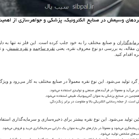
ربردهای وسیعش در صنایع الکترونیک، پزشکی و جواهرسازی از اهمیت
مایه
گذاران
و صنایع مختلف را به خود جلب کرده است. این فلز نه تنها به 
ن مقاله، به بررسی دو نوع معروف نقره، یعنی
نقره ساچمه
و
نقره شمش
، و 
ه اقدام کنید.
گرد تولید می
شود. این نوع نقره معمولاً در صنایع مختلف به کار می
رود و ویژگ
در می
آید و معمولاً در فرآیندهای صنعتی و تولیدی استفاده می
شود.
همچنین در صنایع پزشکی به عنوان آنتی
بیوتیک طبیعی استفاده می
شود.
است، از جمله رسانایی الکتریکی بالا و مقاومت در برابر زنگ
زدگی.
ن تولید می
شود. این نوع نقره بیشتر برای ذخیره
سازی و سرمایه
گذاری استفا
 ریخته
گری می
شود و معمولاً در بازارهای مالی به عنوان یک دارایی سرمایه
گذاری خرید و فروش می
شود.
لب
های مشخص تولید می
شود.