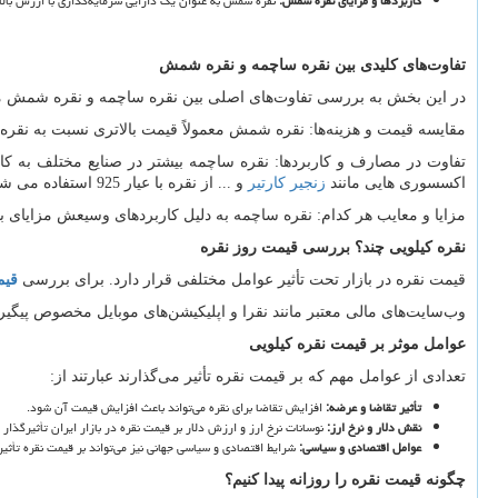
کاربردها و مزایای نقره شمش
:
نقره شمش به عنوان یک دارایی سرمایه
گذاری با ارزش بالا
تفاوت
های کلیدی بین نقره ساچمه و نقره شمش
در این بخش به بررسی تفاوت
های اصلی بین نقره ساچمه و نقره شمش 
مقایسه قیمت و هزینه
ها: نقره شمش معمولاً قیمت بالاتری نسبت به نقره 
تفاوت در مصارف و کاربردها: نقره ساچمه بیشتر در صنایع مختلف به کا
اکسسوری هایی مانند
زنجیر کارتیر
و ... از نقره با عیار 925 استفاده می شود.
مزایا و معایب هر کدام: نقره ساچمه به دلیل کاربردهای وسیعش مزایای 
نقره کیلویی چند؟ بررسی قیمت روز نقره
قیمت نقره در بازار تحت تأثیر عوامل مختلفی قرار دارد. برای بررسی
قیم
وب
سایت
های مالی معتبر مانند نقرا و اپلیکیشن
های موبایل مخصوص پیگیری 
عوامل موثر بر قیمت نقره کیلویی
تعدادی از عوامل مهم که بر قیمت نقره تأثیر می
گذارند عبارتند از:
تأثیر تقاضا و عرضه
:
افزایش تقاضا برای نقره می
تواند باعث افزایش قیمت آن شود.
نقش دلار و نرخ ارز
:
نوسانات نرخ ارز و ارزش دلار بر قیمت نقره در بازار ایران تأثیرگذار
عوامل اقتصادی و سیاسی
:
شرایط اقتصادی و سیاسی جهانی نیز می
تواند بر قیمت نقره تأثیر
چگونه قیمت نقره را روزانه پیدا کنیم؟