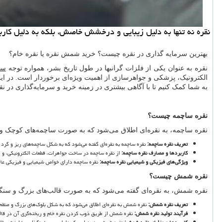
نقره نه تنها به دلیل زیبایی و درخشش خاصش، بلکه به دلیل کا
بهترین سرمایه گذاری در نقره چیست؟ خرید شمش نقره یا نقره خام؟
نقره به عنوان یکی از فلزات گرانبها در طول تاریخ بشر، همواره توجه
سر
الکترونیک، پزشکی و جواهرسازی از اهمیت ویژه
ای برخوردار است. در ای
به شما کمک کنیم تا با آگاهی بیشتری در زمینه خرید و سرمایه
گذاری در نقر
نقره ساچمه چیست؟
نقره ساچمه، به نقره
ای اطلاق می
شود که به صورت ساچمه
های کوچک و 
تعریف نقره ساچمه
:
نقره ساچمه به نقره
ای گفته می
شود که به شکل ساچمه
های ریز و گرد 
کاربردها و مصارف نقره ساچمه
:
از نقره ساچمه در ساخت جواهرات، قطعات الکترونیکی، و 
ویژگی
های فیزیکی و شیمیایی نقره ساچمه
:
نقره ساچمه دارای خواص شیمیایی و فیزیکی عالی 
نقره شمش چیست؟
نقره شمش، به نقره
ای گفته می
شود که به صورت قالب
های بزرگ و سنگی
تعریف نقره شمش
:
نقره شمش به نقره
ای اطلاق می
شود که به شکل بلوک
های بزرگ و منظم
فرآیند تولید نقره شمش
:
نقره شمش از طریق ذوب کردن نقره خام و ریخته
گری آن در قا