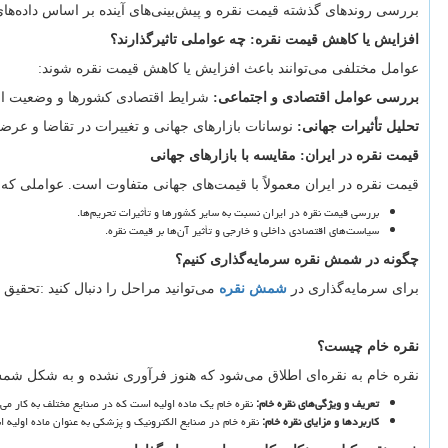
بررسی روندهای گذشته قیمت نقره و پیش
بینی
های آینده بر اساس داده
های
افزایش یا کاهش قیمت نقره: چه عواملی تاثیرگذارند؟
عوامل مختلفی می
توانند باعث افزایش یا کاهش قیمت نقره شوند:
بررسی عوامل اقتصادی و اجتماعی
:
شرایط اقتصادی کشورها و وضعیت ا
تحلیل تأثیرات جهانی
:
نوسانات بازارهای جهانی و تغییرات در تقاضا و عرض
قیمت نقره در ایران: مقایسه با بازارهای جهانی
قیمت نقره در ایران معمولاً با قیمت
های جهانی متفاوت است. عواملی که بر ا
بررسی قیمت نقره در ایران نسبت به سایر کشورها و تأثیرات تحریم
ها.
سیاست
های اقتصادی داخلی و خارجی و تأثیر آن
ها بر قیمت نقره.
چگونه در شمش نقره سرمایه
گذاری کنیم؟
برای سرمایه
گذاری در
شمش نقره
می
توانید مراحل را دنبال کنید
:
تحقیق 
نقره خام چیست؟
نقره خام به نقره
ای اطلاق می
شود که هنوز فرآوری نشده و به شکل شمش 
تعریف و ویژگی
های نقره خام
:
نقره خام یک ماده اولیه است که در صنایع مختلف به کار می
کاربردها و مزایای نقره خام
:
نقره خام در صنایع الکترونیک و پزشکی به عنوان ماده اولیه ا