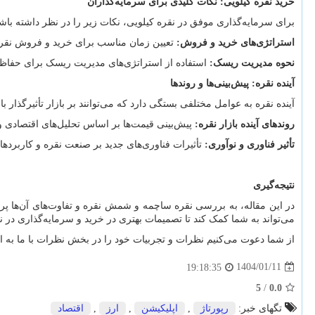
خرید نقره کیلویی: نکات کلیدی برای سرمایه
گذاران
برای سرمایه
گذاری موفق در نقره کیلویی، نکات زیر را در نظر داشته باشی
استراتژی
های خرید و فروش
:
تعیین زمان مناسب برای خرید و فروش نقره 
نحوه مدیریت ریسک
:
استفاده از استراتژی
های مدیریت ریسک برای حفاظت
آینده نقره: پیش
بینی
ها و روندها
آینده نقره به عوامل مختلفی بستگی دارد که می
توانند بر بازار تأثیرگذار با
روندهای آینده بازار نقره
:
پیش
بینی قیمت
ها بر اساس تحلیل
های اقتصادی و
تأثیر فناوری و نوآوری
:
تأثیرات فناوری
های جدید بر صنعت نقره و کاربردها
نتیجه
گیری
در این مقاله، به بررسی نقره ساچمه و شمش نقره و تفاوت
های آن
ها پر
می
تواند به شما کمک کند تا تصمیمات بهتری در خرید و سرمایه
گذاری در نق
از شما دعوت می
کنیم نظرات و تجربیات خود را در بخش نظرات با ما به ا
1404/01/11
19:18:35
5
/
0.0
تگهای خبر:
رپورتاژ
,
اپلیكیشن
,
ارز
,
اقتصاد