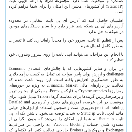
عملکرد و موفقیت شما دارد.
مجموعه آذرفا
با ارائه آی‌پی ثابت
(
Static IP
) از کشورهای معتبر، این امکان را برای شما فراهم کرده‌
است.
اطمینان حاصل کنید که آدرس آی پی ثابت انتخابی، در محدوده
آدرس‌های آی پی شبکه شما قرار دارد و با سایر دستگاه‌های موجود
در شبکه تداخل ندارد.
پس از تنظیم
IP
ثابت، سرور خود را مجدداً راه‌اندازی کنید تا تغییرات
به طور کامل اعمال شوند.
با انجام این مراحل، می‌توانید آیپی ثابت را روی سرور ویندوزی خود
تنظیم کنید.
در ایران و سایر کشورهایی که با چالش‌های اقتصادی
Economic
challenges
و ارزش پولی پایین مواجه‌اند، تمایل به کسب درآمد دلاری
به طور چشمگیری افزایش یافته است. این روند باعث شده که
فعالیت در بازارهای مالی
Financial Market
، به ویژه در حوزه‌های
رمزارزها
Cryptocurrencies
و فارکس
Forex
، به یکی از محبوب‌ترین
و پرطرفدارترین گزینه‌ها برای معامله گرها
Traders
تبدیل شود. برای
موفقیت در این عرصه، آموزش‌های دقیق و کاربردی
Detailed and
practical training
ضروری است و همچنین استفاده از ابزارهای حیاتی
مانند آی‌پی ثابت
Static ip
به شدت توصیه می‌شود. داشتن یک آی پی
ثابت
Static ip
به شما این امکان را می‌دهد که بدون نگرانی از
مسدود شدن حساب
Account blocking
، به راحتی در صرافی‌ها
Exchanges
و بروکرهای
Brokers
خارجی فعالیت کنید. اما نکته‌ای که