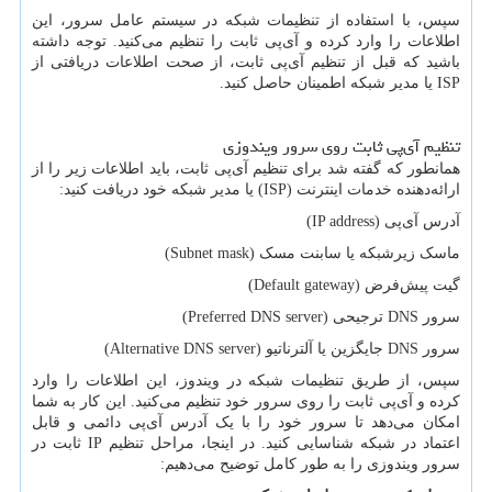
سپس، با استفاده از تنظیمات شبکه در سیستم عامل سرور، این
اطلاعات را وارد کرده و آی‌پی ثابت را تنظیم می‌کنید. توجه داشته
باشید که قبل از تنظیم آی‌پی ثابت، از صحت اطلاعات دریافتی از
ISP
یا مدیر شبکه اطمینان حاصل کنید.
تنظیم آی‌پی ثابت روی سرور ویندوزی
همانطور که گفته شد برای تنظیم آی‌پی ثابت، باید اطلاعات زیر را از
ارائه‌دهنده خدمات اینترنت (
ISP
) یا مدیر شبکه خود دریافت کنید:
آدرس آی‌پی (
IP address
)
ماسک زیرشبکه یا سابنت مسک (
Subnet mask
)
گیت پیش‌فرض (
Default gateway
)
سرور
DNS
ترجیحی (
Preferred DNS server
)
سرور
DNS
جایگزین یا آلترناتیو (
Alternative DNS server
)
سپس، از طریق تنظیمات شبکه در ویندوز، این اطلاعات را وارد
کرده و آی‌پی ثابت را روی سرور خود تنظیم می‌کنید. این کار به شما
امکان می‌دهد تا سرور خود را با یک آدرس آی‌پی دائمی و قابل
اعتماد در شبکه شناسایی کنید. در اینجا، مراحل تنظیم
IP
ثابت در
سرور ویندوزی را به طور کامل توضیح می‌دهیم: