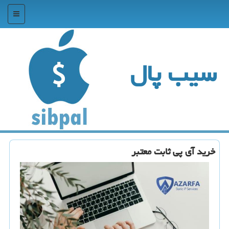
منو
سیب پال
خرید آی پی ثابت معتبر