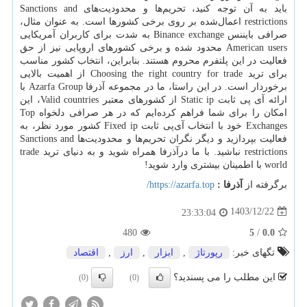
باید به آن توجه کنید، تحریم‌ها و محدودیت‌های
Sanctions and
restrictions
اعمال‌شده بر روی برخی کشورها است. به عنوان مثال،
صرافی بایننس
Binance exchange
به شدت برای کاربران آمریکایی
American users
محدود شده و برخی کشورهای اروپایی نیز از حق
فعالیت در این پلتفرم محروم هستند. بنابراین، انتخاب کشور مناسب
برای ترید
Choosing the right country for trade
از اهمیت بالایی
برخوردار است. در این راستا، ما در مجموعه آذرفا
Azarfa Group
با
ارائه آی‌ پی ثابت
Static ip
از کشورهای معتبر
Valid countries
، این
امکان را برای شما فراهم کرده‌ایم که در هر صرافی دلخواه
Top
Exchanges
خود با انتخاب آی‌پی ثابت
Fixed ip
کشور مورد نظر، به
فعالیت بپردازید و دیگر نگران تحریم‌ها و محدودیت‌ها
Sanctions and
restrictions
نباشید. با ما درآذرفا همراه شوید و به دنیای ترید
trade
world
با اطمینان بیشتری وارد شوید!
برگرفته از
آذرفا :
https://azarfa.top
/
1403/12/22
23:33:04
480
5
/
0.0
تگهای خبر:
رپورتاژ
,
ابزار
,
ارز
,
اقتصاد
این مطلب را می پسندید؟
(0)
(0)