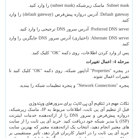
Subnet mask
: ماسک زیرشبکه (
subnet mask
) را وارد کنید.
Default gateway
: آدرس دروازه پیش‌فرض (
default gateway
) را وارد
کنید.
Preferred DNS server
: آدرس سرور
DNS
ترجیحی را وارد کنید.
Alternate DNS server
: (اختیاری) آدرس سرور
DNS
جایگزین را وارد
کنید.
پس از وارد کردن اطلاعات، روی دکمه "
OK
" کلیک کنید.
مرحله 4: اعمال تغییرات
در پنجره "
Properties
" آداپتور شبکه، روی دکمه "
OK
" کلیک کنید تا
تغییرات اعمال شوند.
پنجره "
Network Connections
" و پنجره تنظیمات شبکه را ببندید.
نکات مهم در تنظیم آی پی ثابت برای سرورهای ویندوزی
قبل از تنظیم آی پی ثابت، اطلاعات مربوط به
IP
، ماسک زیرشبکه،
دروازه پیش‌فرض و سرور
DNS
را از ارائه‌دهنده خدمات اینترنت
(
ISP
) یا مدیر شبکه خود دریافت کنید. خرید آی پی ثابت را از سایت
های معتبر انجام دهید، انتخاب یک ارائه‌دهنده معتبر که بهترین سایت
خرید آی پی ثابت را در اختیار کاربران قرار دهد، تأثیر مستقیمی بر