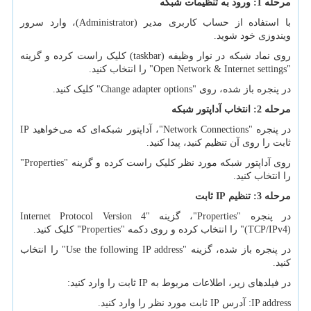
مرحله 1: ورود به تنظیمات شبکه
با استفاده از حساب کاربری مدیر (
Administrator
)، وارد سرور
ویندوزی خود شوید.
روی نماد شبکه در نوار وظیفه (
taskbar
) کلیک راست کرده و گزینه
"
Open Network & Internet settings
" را انتخاب کنید.
در پنجره باز شده، روی "
Change adapter options
" کلیک کنید.
مرحله 2: انتخاب آداپتور شبکه
در پنجره "
Network Connections
"، آداپتور شبکه‌ای که می‌خواهید
IP
ثابت را روی آن تنظیم کنید، پیدا کنید.
روی آداپتور شبکه مورد نظر کلیک راست کرده و گزینه "
Properties
"
را انتخاب کنید.
مرحله 3: تنظیم
IP
ثابت
در پنجره "
Properties
"، گزینه "
Internet Protocol Version 4
(TCP/IPv4)
" را انتخاب کرده و روی دکمه "
Properties
" کلیک کنید.
در پنجره باز شده، گزینه "
Use the following IP address
" را انتخاب
کنید.
در فیلدهای زیر، اطلاعات مربوط به
IP
ثابت را وارد کنید:
IP address
: آدرس
IP
ثابت مورد نظر را وارد کنید.