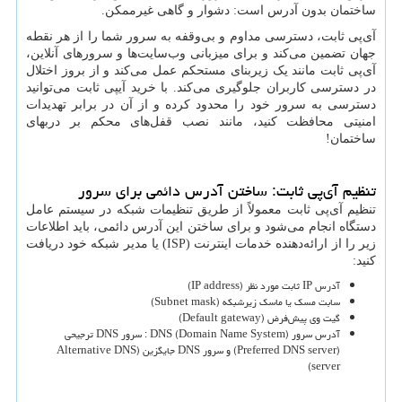
ساختمان بدون آدرس است: دشوار و گاهی غیرممکن.
آی‌پی ثابت، دسترسی مداوم و بی‌وقفه به سرور شما را از هر نقطه
جهان تضمین می‌کند و برای میزبانی وب‌سایت‌ها و سرورهای آنلاین،
آی‌پی ثابت مانند یک زیربنای مستحکم عمل می‌کند و از بروز اختلال
در دسترسی کاربران جلوگیری می‌کند. با خرید آیپی ثابت می‌توانید
دسترسی به سرور خود را محدود کرده و از آن در برابر تهدیدات
امنیتی محافظت کنید، مانند نصب قفل‌های محکم بر دربهای
ساختمان!
تنظیم آی‌پی ثابت: ساختن آدرس دائمی برای سرور
تنظیم آی‌پی ثابت معمولاً از طریق تنظیمات شبکه در سیستم عامل
دستگاه انجام می‌شود و برای ساختن این آدرس دائمی، باید اطلاعات
زیر را از ارائه‌دهنده خدمات اینترنت (
ISP
) یا مدیر شبکه خود دریافت
کنید:
آدرس
IP
ثابت مورد نظر (
IP address
)
سابت مسک یا ماسک زیرشبکه (
Subnet mask
)
گیت وی پیش‌فرض (
Default gateway
)
آدرس سرور
DNS (Domain Name System)
: سرور
DNS
ترجیحی
(
Preferred DNS server
) و سرور
DNS
جایگزین (
Alternative DNS
)
server