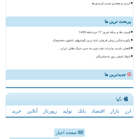
ایران و معماری جدید کریدورها
پربحث ترین ها
قیمت طلا و سکه امروز 17 مردادماه 1405
رکوردشکنی پیش فروش تازه ترین گوشیهای تاشوی سامسونگ
کاهش شدید واردات نفت چین به سبب جنگ مقابل ایران
شوک قبض برق به مشترکان
جدیدترین ها
تگها
ارز
بازار
اقتصاد
بانك
تولید
رپورتاژ
آنلاین
خرید
صفحه اخبار