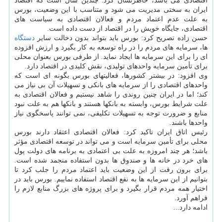
اقتصادی می باشد، خاطرنشان کرد: چندین سال است که اقتصاد
ایران به سختی مدیریت می شود و متناسب با این وضعیت، بورس
به علت عدم اعتماد مردم و فعالان اقتصادی به سیاست های
اقتصادی، جایگاه خویش را در اقتصاد از دست داده است.
حسن زاده تصریح کرد: بورس باید بتواند بدون دخالت سایر
دستگاه
ها، سرمایه های مردم را در راه توسعه به کار بگیرد و ارزش افزوده
ای را برای این سرمایه ها ایجاد نماید. از طرفی بورس بعنوان محلی
برای تأمین سرمایه واحدهای تولیدی، نقش کلیدی در اقتصاد دارد.
وی افزود: در بیشتر کشورها، فعالیتهای بورس بگونه ای است که
واحدهای اقتصادی را از سرمایه های بانکی و تسهیلات آن بی نیاز می
کند؛ اما در ایران چنین روندی را شاهد نیستیم و فعالان اقتصادی به
علت شرایط بورس، وابسته به بانکها هستند و بانکها هم به علت نبود
منابع و ضرورت توجه به تسهیلات تکلیفی، نمی توانند پاسخگوی نیاز
واحدها باشند.
رئیس اتاق ایران تاکید کرد: فعالان اقتصادی اعتقاد دارند بورس
محلی برای تأمین سرمایه است و می تواند در توسعه اقتصادی مؤثر
باشد؛ هر چند امروزه به علت بی اعتمادی به برنامه های دولت پول
های خرد در خانه ها و صندوق ها بدون استفاده منجمد شده است.
برای برون رفت از این وضعیت باید اعتماد مردم را جلب کرد تا
بتوانیم از این سرمایه ها به نفع اقتصاد استفاده نماییم. بورس باید در
اختیار همه مردم قرار بگیرد و برای پروژه های بزرگ منابع لازم را
فراهم آورد.
ادامه دارد...