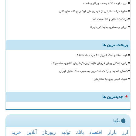
این ادارات 50 درصد دورکاری شدند
سقوط درآمد مالیاتی از خودرو های لوکس و خانه های خالی
برنت ۹۵ دلار و ۴۴ سنت شد
ایران و معماری جدید کریدورها
پربحث ترین ها
قیمت طلا و سکه امروز 17 مردادماه 1405
رکوردشکنی پیش فروش تازه ترین گوشیهای تاشوی سامسونگ
کاهش شدید واردات نفت چین به سبب جنگ مقابل ایران
شوک قبض برق به مشترکان
جدیدترین ها
تگها
ارز
بازار
اقتصاد
بانك
تولید
رپورتاژ
آنلاین
خرید