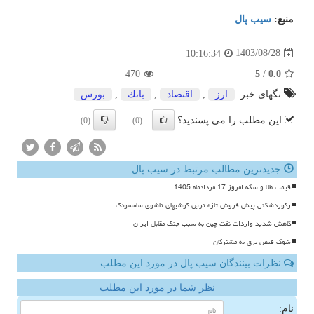
منبع:
سیب پال
1403/08/28
10:16:34
470
5
/
0.0
تگهای خبر:
ارز
,
اقتصاد
,
بانك
,
بورس
این مطلب را می پسندید؟
(0)
(0)
جدیدترین مطالب مرتبط در سیب پال
قیمت طلا و سکه امروز 17 مردادماه 1405
رکوردشکنی پیش فروش تازه ترین گوشیهای تاشوی سامسونگ
کاهش شدید واردات نفت چین به سبب جنگ مقابل ایران
شوک قبض برق به مشترکان
نظرات بینندگان سیب پال در مورد این مطلب
نظر شما در مورد این مطلب
نام: