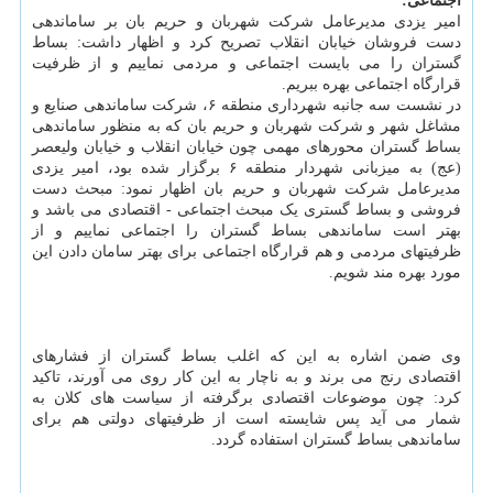
اجتماعی:
امیر یزدی مدیرعامل شرکت شهربان و حریم بان بر ساماندهی
دست فروشان خیابان انقلاب تصریح کرد و اظهار داشت: بساط
گستران را می بایست اجتماعی و مردمی نماییم و از ظرفیت
قرارگاه اجتماعی بهره ببریم.
در نشست سه جانبه شهرداری منطقه ۶، شرکت ساماندهی صنایع و
مشاغل شهر و شرکت شهربان و حریم بان که به منظور ساماندهی
بساط گستران محورهای مهمی چون خیابان انقلاب و خیابان ولیعصر
(عج) به میزبانی شهردار منطقه ۶ برگزار شده بود، امیر یزدی
مدیرعامل شرکت شهربان و حریم بان اظهار نمود: مبحث دست
فروشی و بساط گستری یک مبحث اجتماعی - اقتصادی می باشد و
بهتر است ساماندهی بساط گستران را اجتماعی نماییم و از
ظرفیتهای مردمی و هم قرارگاه اجتماعی برای بهتر سامان دادن این
مورد بهره مند شویم.
وی ضمن اشاره به این که اغلب بساط گستران از فشارهای
اقتصادی رنج می برند و به ناچار به این کار روی می آورند، تاکید
کرد: چون موضوعات اقتصادی برگرفته از سیاست های کلان به
شمار می آید پس شایسته است از ظرفیتهای دولتی هم برای
ساماندهی بساط گستران استفاده گردد.