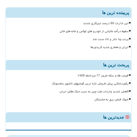
پربیننده ترین ها
این ادارات 50 درصد دورکاری شدند
سقوط درآمد مالیاتی از خودرو های لوکس و خانه های خالی
برنت ۹۵ دلار و ۴۴ سنت شد
ایران و معماری جدید کریدورها
پربحث ترین ها
قیمت طلا و سکه امروز 17 مردادماه 1405
رکوردشکنی پیش فروش تازه ترین گوشیهای تاشوی سامسونگ
کاهش شدید واردات نفت چین به سبب جنگ مقابل ایران
شوک قبض برق به مشترکان
جدیدترین ها