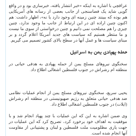
عراقچی با اشاره به اینکه «خبر انتشار یافته، خبرسازی بود و در واقع
گویی شاید یک فضاسنجی از جانب بعضی از رسانه های آمریکایی
هم بوده که ببینند چنین زمینه ای وجود دارد یا نه»، اظهار داشت: هم
اکنون چنین اراده ای در این ارتباط از جانب ما وجود ندارد، چنین
چیزی را هم مصلحت نمی دانیم و چنین درخواستی از سوی ما نیست
و ما منتظر هستیم که سیاست های جدید آمریکا اعلام گردد و بر
مبنای سیاست ها و عمل آنها در سطح بالای کشور تصمیم می گیریم.
حمله پهپادی یمن به اسرائیل
سخنگوی نیروهای مسلح یمن از حمله پهپادی به هدفی حیاتی در
منطقه ام رشراش در جنوب فلسطین اشغالی اطلاع داد.
یحیی سریع، سخنگوی نیروهای مسلح یمن از انجام عملیات نظامی
ضد هدفی حیاتی متعلق به رژیم صهیونیستی در منطقه ام رشراش
(ایلات) در جنوب فلسطین اشغالی اطلاع داد.
وی ضمن اشاره به این که این عملیات با چند پهپاد انجام شد و با
موفقیت به اهداف خود برخورد کرد، تصریح کرد که این عملیات در
جهت یاری مظلومیت ملت فلسطین و لبنان و پشتیبانی از مقاومت
آنها انجام شده است.