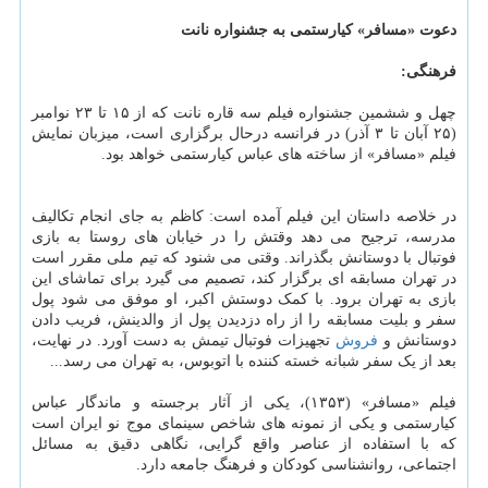
دعوت «مسافر» کیارستمی به جشنواره نانت
فرهنگی:
چهل و ششمین جشنواره فیلم سه قاره نانت که از ۱۵ تا ۲۳ نوامبر
(۲۵ آبان تا ۳ آذر) در فرانسه درحال برگزاری است، میزبان نمایش
فیلم «مسافر» از ساخته های عباس کیارستمی خواهد بود.
در خلاصه داستان این فیلم آمده است: کاظم به جای انجام تکالیف
مدرسه، ترجیح می دهد وقتش را در خیابان های روستا به بازی
فوتبال با دوستانش بگذراند. وقتی می شنود که تیم ملی مقرر است
در تهران مسابقه ای برگزار کند، تصمیم می گیرد برای تماشای این
بازی به تهران برود. با کمک دوستش اکبر، او موفق می شود پول
سفر و بلیت مسابقه را از راه دزدیدن پول از والدینش، فریب دادن
دوستانش و
فروش
تجهیزات فوتبال تیمش به دست آورد. در نهایت،
بعد از یک سفر شبانه خسته کننده با اتوبوس، به تهران می رسد...
فیلم «مسافر» (۱۳۵۳)، یکی از آثار برجسته و ماندگار عباس
کیارستمی و یکی از نمونه های شاخص سینمای موج نو ایران است
که با استفاده از عناصر واقع گرایی، نگاهی دقیق به مسائل
اجتماعی، روانشناسی کودکان و فرهنگ جامعه دارد.