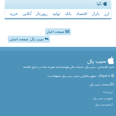
تگها
ارز
بازار
اقتصاد
بانك
تولید
رپورتاژ
آنلاین
خرید
صفحه اخبار
سیب پال: صفحه اصلی
سیب پال
اخبار اقتصادی ؛ سیب پال، خدمات مالی هوشمندانه، همراه شما در دنیای اقتصاد
sibpal.ir - حقوق مالکیتی سایت سیب پال محفوظ است
صفحات سیب پال
درباره ما
تبلیغ در سیب پال
آرشیو سیب پال