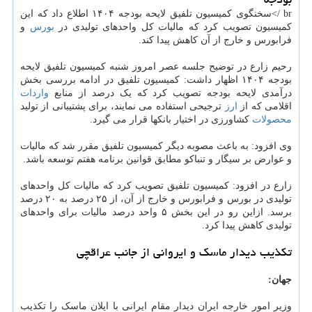
br />سخنگوی کمیسیون تلفیق لایحه بودجه ۱۴۰۴ اطلاع داد که این
کمیسیون تصویب کرد که مالیات کل واحدهای تولیدی در
بورس
و
فرابورس و خارج از آن کاهش پیدا کند.
رحیم زارع در توضیح جلسه عصر امروز شنبه کمیسیون تلفیق لایحه
بودجه ۱۴۰۴ اظهار داشت: کمیسیون تلفیق در ادامه بررسی بخش
درآمدی لایحه بودجه تصویب کرد که یک درصد از منابع
واردات
اقلامی که از
ارز
ترجیحی استفاده می نمایند، برای پشتیبانی از تولید
محصولات
کشاورزی در اختیار بانکها قرار می گیرد.
وی افزود: به باعث مصوبه دیگر کمیسیون تلفیق مقرر شد که مالیات
و عوارض بر سیگار و تنباکو مطابق قوانین برنامه هفتم توسعه باشد.
زارع در افزود: کمیسیون تلفیق تصویب کرد که مالیات کل واحدهای
تولیدی در بورس و فرابورس و خارج از آن، از ۲۵ درصد به ۲۰ درصد
برسد. ازاین رو در این بخش ۵ واحد درصد مالیات برای واحدهای
تولیدی کاهش پیدا کرد.
تکذیب دیدار ماسک و ایروانی از جانب عراقچی
جهان:
وزیر امور خارجه ایران دیدار مقام ایرانی با ایلان ماسک را تکذیب