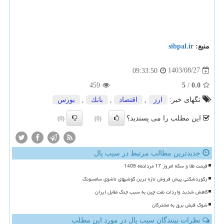
منبع:
sibpal.ir
1403/08/27
09:33:50
459
5
/
0.0
تگهای خبر:
ارز
,
اقتصاد
,
بانك
,
بورس
این مطلب را می پسندید؟
(0)
(0)
جدیدترین مطالب مرتبط در سیب پال
قیمت طلا و سکه امروز 17 مردادماه 1405
رکوردشکنی پیش فروش تازه ترین گوشیهای تاشوی سامسونگ
کاهش شدید واردات نفت چین به سبب جنگ مقابل ایران
شوک قبض برق به مشترکان
نظرات بینندگان سیب پال در مورد این مطلب