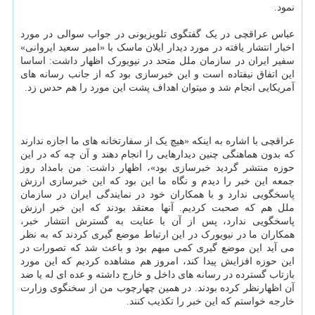
نمود.
عباس عراقچی در یک گفتگوی تلویزیونی در جواب سوالی در مورد
اخبار انتشار یافته در مورد دیدار ایلان ماسک با «امیر سعید ایروانی»
سفیر ایران در سازمان ملل متحد در نیویورک اظهار داشت: اساسا
این اتفاق نیفتاده است و این خبرسازی بود که از جانب رسانه های
آمریکایی انجام شد و میتوان اهداف پشت این مورد را هم حدس زد.
عراقچی با اشاره به اینکه «هیچ یک از سفارتخانه های ما اجازه ندارند
که بدون هماهنگی چنین دیدارهایی را انجام دهند و آن چه که در این
حوزه منتشر گردید خبرسازی بود»، اظهار داشت: من بامداد روز
جمعه این خبر را دیدم و نگاه ما این بود که این خبرسازی ارزش
پاسخگویی ندارد و با همکاران خود در نمایندگی ایران در سازمان
ملل هم که صحبت کردیم. آنها معتقد بودند که این خبر ارزش
پاسخگویی ندارد، پس از آن با عنایت به گسترش انتشار خبر،
همکاران ما در نیویورک در این ارتباط موضع گیری کردند که به نظر
می آید این موضع گیری کمی مبهم بود و باعث شد که تصورات در
این حوزه افزایش پیدا کند، امروز هم مشاهده کردیم که این مورد
بازتاب گسترده در رسانه های داخل و خارج داشته و عده ای له یا ضد
آن اظهارنظر کرده بودند. در همین چهارچوب من از سخنگوی وزارت
خارجه خواستم که این خبر را تکذیب کنند.