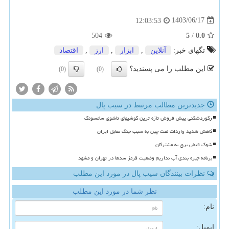
1403/06/17
12:03:53
504
5
/
0.0
تگهای خبر:
آنلاین
,
ابزار
,
ارز
,
اقتصاد
این مطلب را می پسندید؟
(0)
(0)
جدیدترین مطالب مرتبط در سیب پال
رکوردشکنی پیش فروش تازه ترین گوشیهای تاشوی سامسونگ
کاهش شدید واردات نفت چین به سبب جنگ مقابل ایران
شوک قبض برق به مشترکان
برنامه جیره بندی آب نداریم وضعیت قرمز سدها در تهران و مشهد
نظرات بینندگان سیب پال در مورد این مطلب
نظر شما در مورد این مطلب
نام:
ایمیل: