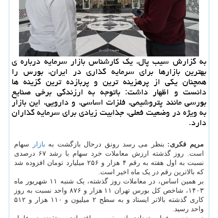
به گزارش سیب پال، یک کارشناس بازار سرمایه درباره ی
بهترین بازارها برای سرمایه گذاری در ایران، بورس را
همچنان یکی از پرهزینه ترین و پربازده ترین گزینه ها
دانست و اظهار داشت: باتوجه به ارزندگی برخی صنایع
بورسی مانند پتروشیمی، فلزات اساسی، و دارویی، این بازار
به ویژه در وضعیت فعلی، جذابیت زیادی برای سرمایه گذاران
دارد.
مریم فکری:
بنظر می رسد رونق درحال بازگشت به
بازار
سهام
است. روز گذشته ارزش معاملات خرد سهام با رشد ۶۷ درصدی
نسبت به اول هفته به رقم ۴ هزار و ۲۵۶ میلیارد تومان افزوده شد
که بالاترین رقم در یک ماه اخیر است.
بر همین اساس، در معاملات روز گذشته، یک شنبه ۱۱ شهریور ماه
۱۴۰۳، شاخص کل بورس تهران ۱۱ هزار و ۸۷۶ واحد نسبت به روز
کاری گذشته بالاتر ایستاد و به سطح ۲ میلیون و ۱۱۰ هزار و ۵۱۲
واحد رسید.