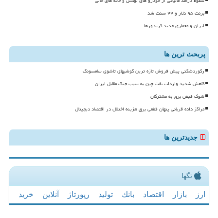
سقوط درآمد مالیاتی از خودرو های لوکس و خانه های خالی
برنت ۹۵ دلار و ۴۴ سنت شد
ایران و معماری جدید کریدورها
پربحث ترین ها
رکوردشکنی پیش فروش تازه ترین گوشیهای تاشوی سامسونگ
کاهش شدید واردات نفت چین به سبب جنگ مقابل ایران
شوک قبض برق به مشترکان
مراکز داده قربانی پنهان قطعی برق هزینه اختلال در اقتصاد دیجیتال
جدیدترین ها
تگها
ارز
بازار
اقتصاد
بانك
تولید
رپورتاژ
آنلاین
خرید