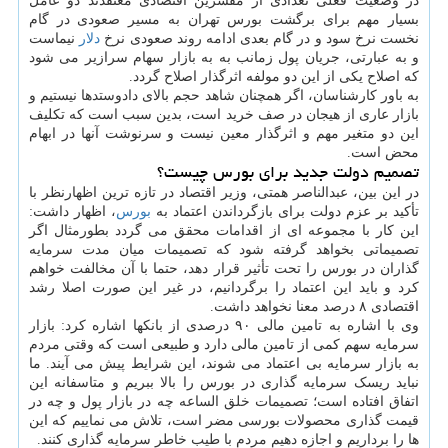
در وضعیت فعلی تعدادی از مفسرین اقتصادی معتقدند دو عامل
بسیار مهم برای برگشت بورس تهران به مسیر صعودی در گام
نخست نرخ سود و در گام بعدی ادامه روند صعودی نرخ
دلار
نیماست
و به عبارتی، جریان پول زمانب به به بازار سهام سرازیر می شود
که اصلاح یکی از این دو مولفه اثرگذار اصلاح گردد.
به باور کارشناسان، اگر همچنان شاهد حجم بالای دادوستدها نیستیم و
بازار عاری از هیجان در صف خرید است، بدین سبب است که تکلیف
این دو متغیر مهم و اثرگذار معین نیست و سرنوشت آنها در ابهام
محض است.
تصمیم دولت جدید برای بورس چیست؟
در این بین، عبدالناصر همتی، وزیر اقتصاد در تازه ترین اظهارنظر با
تأکید بر عزم دولت برای بازگرداندن اعتماد به
بورس
، اظهار داشت:
این کار با مجموعه ای از اقدامات محقق می گردد بطورمثال اگر
تصمیماتی بخواهد گرفته شود که تصمیمات میان مدت سرمایه
گذاران در بورس را تحت تأثیر قرار دهد، حتما با آن مخالفت خواهم
کرد و باید این اعتماد را برگردانیم، در غیر این صورت اصلا رشد
اقتصادی ۸ درصد معنا نخواهد داشت.
وی با اشاره به تامین مالی ۹۰ درصدی از بانکها اشاره کرد: بازار
سرمایه سهم کمی از تامین مالی دارد و طبیعی است که وقتی مردم
به بازار سرمایه بی اعتماد می شوند، این شرایط پیش می آیند. ما
نباید ریسک سرمایه گذاری در بورس را بالا ببریم و متاسفانه این
اتفاق افتاده است؛ تصمیمات خلق الساعه چه در بازار پول و چه در
قیمت گذاری محصولات بورسی مضر است، تلاش می نماییم که این
ها را برداریم و اجازه دهیم مردم با طیب خاطر سرمایه گذاری کنند.