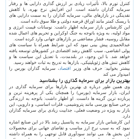
کنترل تورم بالا، تأثیرات زیادی بر ارزش گذاری دارایی ها و رفتار
سرمایه گذاران داشته است. این افزایش نرخ بهره، با کاهش
نقدینگی در بازارهای مالی، سرمایه گذاران را به سمت دارایی های
با ریسک کمتر مانند اوراق قرضه دولتی و طلا سوق داده است.
این کارشناس بازار سرمایه اظهار داشت: نوسانات قیمت انرژی و
مواد اولیه، به ویژه باتوجه به جنگ اوکراین و تحریم های اعمال شده
مقابل روسیه، فشار مضاعفی بر بازارهای جهانی وارد کرده است.
عبدالحمیدی پیش بینی نمود که این شرایط همراه با سیاست های
پولی انقباضی، سبب کاهش رشد اقتصادی در کشورهای توسعه یافته
خواهد شد. با این وجود، در بلندمدت، با تعدیل این سیاست ها و
کاهش تنش های ژئوپلیتیکی، بازارها به تدریج به ثبات خواهند رسید.
بیشتر بخوانید: حرف های وزیر
اقتصاد
، سرمایه گذاران بورس را
امیدوار می کند
بهترین بازار برای سرمایه گذاری را بشناسید
وی همین طور درباره ی بهترین بازارها برای سرمایه گذاری در
ایران، بازار سرمایه (بورس) را همچنان یکی از پرهزینه ترین و
پربازده ترین گزینه ها دانست. او اظهار داشت: باتوجه به ارزندگی
برخی صنایع بورسی مانند پتروشیمی، فلزات اساسی، و دارویی، این
بازار به ویژه در وضعیت فعلی، جذابیت زیادی برای سرمایه گذاران
دارد.
این کارشناس بازار سرمایه به پتانسیل رشد بالا در این صنایع اشاره
نمود که به سبب نرخ ارز مناسب و تقاضای جهانی برای محصولات
این بخش ها، می توانند سودآوری قابل توجهی را به همراه داشته