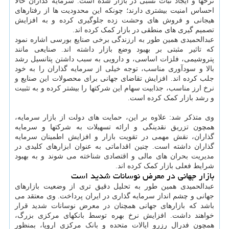
نرخها و ایجاد ثبات نسبی در بازار شده است. سرمایه گذاران حالا
احساس امنیت بیشتری دارند؛ چونکه این محدودیت ها از رفتارهای
هیجانی و فروش های وحشت زده جلوگیری کرده و به افزایش
تصمیم گیری های منطقی در بازار کمک کرده اند.
عبدالحمیدی همین طور به ارزندگی برخی صنایع بورسی اشاره نمود
که تاثیر مثبتی بر بهبود وضع بازار داشته اند. صنایعی مانند
پتروشیمی، فلزات اساسی، و دارویی به سبب داشتن پتانسیل رشد
بالا و سودآوری مناسب، توجه خیلی از سرمایه گذاران را به خود
جلب کرده اند. افزایش تقاضای جهانی برای محصولات این صنایع و
نرخ ارز مناسب، جذابیت سهام این شرکتها را بیشتر کرده و به تثبیت
و رشد بازار کمک کرده است.
وی متذکر شد: علاوه بر این، حمایت های دولت از بازار سرمایه،
همچون تزریق نقدینگی و ارائه تسهیلات به شرکتها و سرمایه
گذاران، نقش مهمی در تقویت بازار و افزایش اطمینان سرمایه
گذاران داشته است. چنین اقداماتی به عنوان ابزارهای کلیدی در
مدیریت بحران های مالی و اقتصادی شناخته می شوند و به بهبود
شرایط فعلی بازار کمک کرده اند.
بازار جهانی در معرض نوسانات شدید است
عبدالحمیدی همین طور به تحلیل دقیق تری از وضعیت بازارهای
جهانی و چشم انداز سرمایه گذاری در ایران پرداخت. وی معتقد می
باشد که بازارهای جهانی همچنان در معرض نوسانات شدید قرار
خواهند داشت. افزایش نرخ بهره توسط بانکهای مرکزی بزرگ،
همچون فدرال رزرو ایالات متحده و بانک مرکزی اروپا، بمنظور