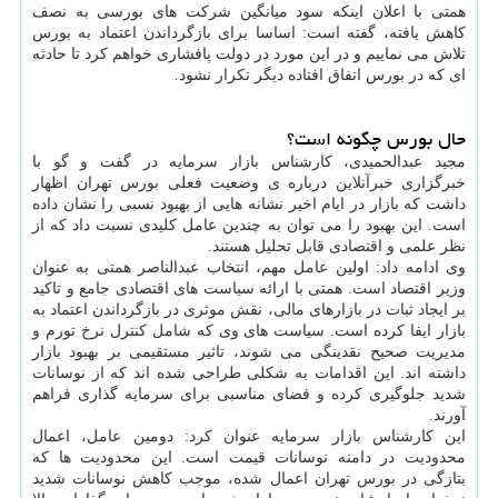
همتی با اعلان اینکه سود میانگین شرکت های بورسی به نصف
کاهش یافته، گفته است: اساسا برای بازگرداندن اعتماد به بورس
تلاش می نماییم و در این مورد در دولت پافشاری خواهم کرد تا حادثه
ای که در بورس اتفاق افتاده دیگر تکرار نشود.
حال بورس چگونه است؟
مجید عبدالحمیدی، کارشناس بازار سرمایه در گفت و گو با
خبرگزاری خبرآنلاین درباره ی وضعیت فعلی بورس تهران اظهار
داشت که بازار در ایام اخیر نشانه هایی از بهبود نسبی را نشان داده
است. این بهبود را می توان به چندین عامل کلیدی نسبت داد که از
نظر علمی و اقتصادی قابل تحلیل هستند.
وی ادامه داد: اولین عامل مهم، انتخاب عبدالناصر همتی به عنوان
وزیر اقتصاد است. همتی با ارائه سیاست های اقتصادی جامع و تاکید
بر ایجاد ثبات در بازارهای مالی، نقش موثری در بازگرداندن اعتماد به
بازار ایفا کرده است. سیاست های وی که شامل کنترل نرخ تورم و
مدیریت صحیح نقدینگی می شوند، تاثیر مستقیمی بر بهبود بازار
داشته اند. این اقدامات به شکلی طراحی شده اند که از نوسانات
شدید جلوگیری کرده و فضای مناسبی برای سرمایه گذاری فراهم
آورند.
این کارشناس بازار سرمایه عنوان کرد: دومین عامل، اعمال
محدودیت در دامنه نوسانات قیمت است. این محدودیت ها که
بتازگی در بورس تهران اعمال شده، موجب کاهش نوسانات شدید