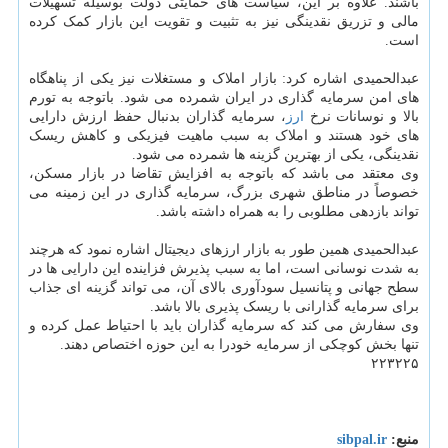
باشند. علاوه بر این، سیاست های حمایتی دولت بوسیله تسهیلات
مالی و تزریق نقدینگی نیز به تثبیت و تقویت این بازار کمک کرده
است.
عبدالحمیدی اشاره کرد: بازار املاک و مستغلات نیز یکی از پناهگاه
های امن سرمایه گذاری در ایران شمرده می شود. باتوجه به تورم
بالا و نوسانات نرخ
ارز
، سرمایه گذاران بدنبال حفظ ارزش دارایی
های خود هستند و املاک به سبب ماهیت فیزیکی و کاهش ریسک
نقدینگی، یکی از بهترین گزینه ها شمرده می شود.
وی معتقد می باشد که باتوجه به افزایش تقاضا در بازار مسکن،
خصوصاً در مناطق شهری بزرگ، سرمایه گذاری در این زمینه می
تواند بازدهی مطلوبی را به همراه داشته باشد.
عبدالحمیدی همین طور به بازار ارزهای دیجیتال اشاره نمود که هرچند
به شدت نوسانی است، اما به سبب پذیرش فزاینده این دارایی ها در
سطح جهانی و پتانسیل سودآوری بالای آن، می تواند گزینه ای جذاب
برای سرمایه گذارانی با ریسک پذیری بالا باشد.
وی سفارش می کند که سرمایه گذاران باید با احتیاط عمل کرده و
تنها بخش کوچکی از سرمایه خودرا به این حوزه اختصاص دهند.
۲۲۳۲۲۵
منبع:
sibpal.ir