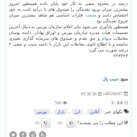
درصد در محدوه منفی به کار خود پایان دادند همینطور امروز
بیشترین میزان ورود نقدینگی را صندوق های با درآمد ثابت به خود
اختصاص دادند و
صنعت
فلزات اساسی هم شاهد بیشترین میزان
خروج نقدینگی بود.
همینطور یادآوری می شود بنابر اعلام سازمان بورس به دنبال آخرین
تصمیمات هیات مدیره سازمان بورس و اوراق بهادار، دامنه نوسان
معاملات
سهام
و حق تقدم و صندوق های سرمایه گذاری تغییری
نداشته و تا اطلاع ثانوی معاملات این بازار با دامنه مثبت و منفی ۲
درصد صورت می گیرد.
۲۲۳۲۲۳
منبع:
سیب پال
1403/06/07
09:30:50
560
5
/
0.0
تگهای خبر:
آنلاین
,
ارز
,
بازار
,
بورس
این مطلب را می پسندید؟
(0)
(0)