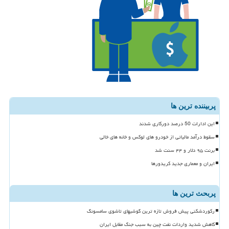
پربیننده ترین ها
این ادارات 50 درصد دورکاری شدند
سقوط درآمد مالیاتی از خودرو های لوکس و خانه های خالی
برنت ۹۵ دلار و ۴۴ سنت شد
ایران و معماری جدید کریدورها
پربحث ترین ها
رکوردشکنی پیش فروش تازه ترین گوشیهای تاشوی سامسونگ
کاهش شدید واردات نفت چین به سبب جنگ مقابل ایران