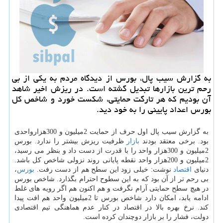
به گزارش سیب پال، بورس از دیدگاه مردم به یکی از بی
رحم ترین بازارها تبدیل گشته است. در ریزش اخیر شاهد
آن بودیم که هر تارگت حمایتی، شکست خورد و شاخص کل
بورس اعداد پایینی را به خود دید.
به گزارش سیب پال اول حرف از حمایت 2میلیون و 300هزارواحدی
بود. برخی معتقد بودند
بازار
ظرفیت ریزش بیشتر را ندارد. بورس
2میلیون و 300هزار واحد را با قدرت از دست داد و بنظر می رسید،
2میلیون و 200هزار واحد نقطه پایانی روند نزولی شاخص کل باشد.
دنیای
اقتصاد
نوشت: خیلی زود این سطح هم از دست رفت.
بورس
،
بی رحم تر از آن بود که به این سطوح احترام بگذارد. شاخص بورس
در هیچ سطح حمایتی آرام نگرفت و هم اکنون هم اگر رویه های غلط
ادامه یابد، امکان دارد شاخص بورس تا 2میلیون واحد هم افت پیدا
کند. نرخ بهره بالا در اقتصاد در کنار عدم هماهنگی تیم اقتصادی
دولت، فشار را بر بازار دوچندان کرده است.