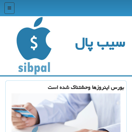
منو
سیب پال
بورس اینروزها وحشتناک شده است