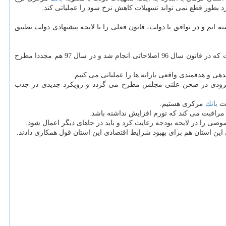
رد بطور قطع نمی تواند تسهیلات كاهش نرخ سود را عملیاتی كند.
ایم و در توافق با دولت، قانون فعلی را با لایحه پیشنهادی دولت تطبیق
پورابراهیمی با اشاره به منابع بودجه و مالیات عنوان كرد: برای بودجه سال 97 در جهت افزایش سقف درآمد مالیاتی كشور مبنا متوسط رشد كشور است كه در قانون سال 96 اصلاحاتی انجام شد و در سال 97 هم مجددا مطرح
زودی در صحن علنی مجلس مطرح می گردد و رویكرد جدیدی در جذب
یت
بانك
مركزی هستیم.
 مراقبت می كند كه تورم افزایش نداشته باشد.
را در لایحه بودجه رعایت كرد و باید در جاهای دیگر اعمال شود.
 این استان هم برای بهبود شرایط اقتصادی این استان قول همكاری دادند.