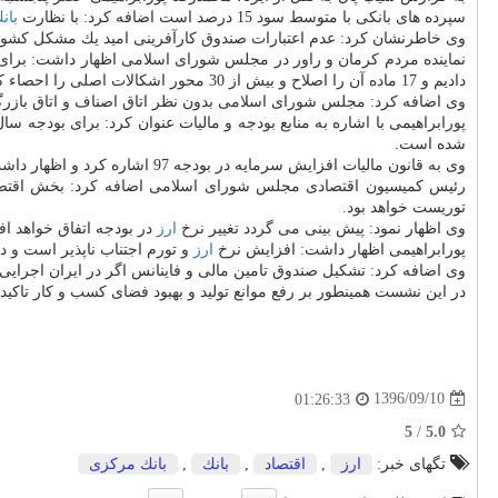
سپرده های بانكی با متوسط سود 15 درصد است اضافه كرد: با نظارت
بان
وی خاطرنشان كرد: عدم اعتبارات صندوق كارآفرینی امید یك مشكل كشور
نماینده مردم كرمان و راور در مجلس شورای اسلامی اظهار داشت: برای قان
دادیم و 17 ماده آن را اصلاح و بیش از 30 محور اشكالات اصلی را احصاء كردیم و ظرف یكماه آینده قانون اصلاح شده به مجلس آورده می گردد.
وی اضافه كرد: مجلس شورای اسلامی بدون نظر اتاق اصناف و اتاق بازرگا
شده است.
وی به قانون مالیات افزایش سرمایه در بودجه 97 اشاره كرد و اظهار داشت: امسال منابع مربوط به هدفمندی یارانه ها را با مبحث حمایت از تولید، ساماندهی و هدفمندی واقعی یارانه ها را عملیاتی می كنیم.
رئیس كمیسیون اقتصادی مجلس شورای اسلامی اضافه كرد: بخش اقت
توریست خواهد بود.
وی اظهار نمود: پیش بینی می گردد تغییر نرخ
ارز
در بودجه اتفاق خواهد افت
پورابراهیمی اظهار داشت: افزایش نرخ
ارز
و تورم اجتناب ناپذیر است و د
وی اضافه كرد: تشكیل صندوق تامین مالی و فاینانس اگر در ایران اجرا
در این نشست همینطور بر رفع موانع تولید و بهبود فضای كسب و كار تاكید 
1396/09/10
01:26:33
5
/
5.0
تگهای خبر:
ارز
,
اقتصاد
,
بانك
,
بانك مركزی