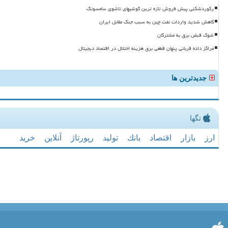
رکوردشکنی پیش فروش تازه ترین گوشیهای تاشوی سامسونگ
کاهش شدید واردات نفت چین به سبب جنگ مقابل ایران
شوک قبض برق به مشترکان
مراکز داده قربانی پنهان قطعی برق هزینه اختلال در اقتصاد دیجیتال
جدیدترین ها
تگها
ارز
بازار
اقتصاد
بانك
تولید
رپورتاژ
آنلاین
خرید