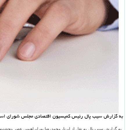
به گزارش سیب پال رئیس كمیسیون اقتصادی مجلس شورای اسلامی اظهار داشت: سپرده با سود 15 درصد هنوز بطور كامل عملیات
به گزارش سیب پال به نقل از ایرنا، محمدرضا پورابراهیمی عصر پنجشنبه 