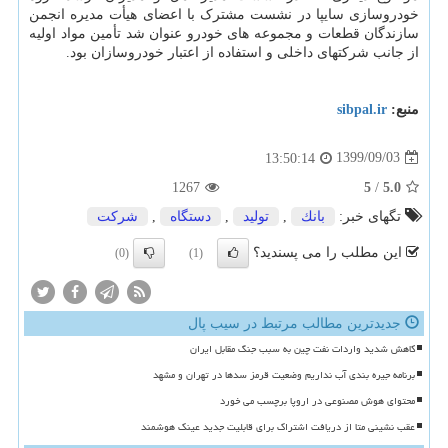
خودروسازی سایپا در نشست مشترک با اعضای هیأت مدیره انجمن
سازندگان قطعات و مجموعه های خودرو عنوان شد تأمین مواد اولیه
از جانب شرکتهای داخلی و استفاده از اعتبار خودروسازان بود.
منبع:
sibpal.ir
1399/09/03
13:50:14
1267
5
/
5.0
تگهای خبر:
بانك
,
تولید
,
دستگاه
,
شركت
این مطلب را می پسندید؟
(0)
(1)
جدیدترین مطالب مرتبط در سیب پال
کاهش شدید واردات نفت چین به سبب جنگ مقابل ایران
برنامه جیره بندی آب نداریم وضعیت قرمز سدها در تهران و مشهد
محتوای هوش مصنوعی در اروپا برچسب می خورد
عقب نشینی متا از دریافت اشتراک برای قابلیت جدید عینک هوشمند