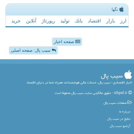
تگها
ارز
بازار
اقتصاد
بانك
تولید
رپورتاژ
آنلاین
خرید
صفحه اخبار
سیب پال: صفحه اصلی
سیب پال
اخبار اقتصادی ؛ سیب پال، خدمات مالی هوشمندانه، همراه شما در دنیای اقتصاد
sibpal.ir - حقوق مالکیتی سایت سیب پال محفوظ است
صفحات سیب پال
درباره ما
تبلیغ در سیب پال
آرشیو سیب پال