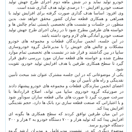
خودرو تولید نماید و در شش ماهه دوم اجرای طرح جهش تولید
صنعت خودرو افزایش ۱۰ درصدی تولید هدف گذاری شده است.
وی افزود: اساسا هدف گذاری صورت گرفته برای افزایش تولید با
همراهی و همکاری قطعه سازان کشور محقق خواهد شد، بدین
منظور، در جلسات و نشست های تخصصی بایستی تمام چالش ها و
خواسته های طرفین مطرح شود تا در زمان اجرای طرح جهش تولید
صنعت خودرو آمادگی های لازم وجود داشته باشد.
در این جلسه، انجمن سازندگان قطعات و مجموعه های خودرو
مشکلات و چالش های خویش را با مدیرعامل گروه خودروسازی
سایپا در بین گذاشتند و قرار شد در نشست های تخصصی تمام موارد
مطرح شده و خواسته های قطعه سازان مورد بررسی دقیق قرار
گیرد تا سطح همکاری طرفین با هدف افزایش تولید خودرو، تقویت
شود.
یکی از موضوعاتی که در این جلسه مشترک عنوان شد مبحث تأمین
نقدینگی و راه های تأمین آن بود.
اعضای انجمن سازندگان قطعات و مجموعه های خودرو پیشنهاد دادند
در صورتیکه گروه خودروی سایپا می تواند، اصلاح قراردادها با
سرعت صورت گیرد تا صورت های مالی قطعه سازان سودآور شود
و با اعتباراتی که صنعت قطعه سازی نزد بانک ها دارد، حجم نقدینگی
افزایش پیدا کند.
در این میان طرفین توافق کردند که سطح همکاری ها بگونه ای
افزایش پیدا کند که تولید هزار و ۷۰۰ دستگاه خودرو به ۲ هزار و ۳۰۰
دستگاه خودرو برسد.
موضوع دیگری که در نشست مدیرعامل و مدیران ارشد گروه