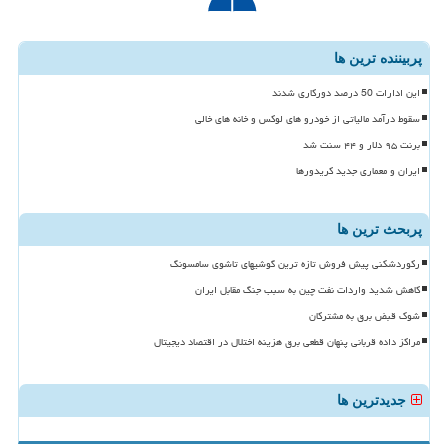
پربیننده ترین ها
این ادارات 50 درصد دورکاری شدند
سقوط درآمد مالیاتی از خودرو های لوکس و خانه های خالی
برنت ۹۵ دلار و ۴۴ سنت شد
ایران و معماری جدید کریدورها
پربحث ترین ها
رکوردشکنی پیش فروش تازه ترین گوشیهای تاشوی سامسونگ
کاهش شدید واردات نفت چین به سبب جنگ مقابل ایران
شوک قبض برق به مشترکان
مراکز داده قربانی پنهان قطعی برق هزینه اختلال در اقتصاد دیجیتال
جدیدترین ها