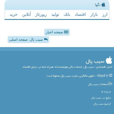
تگها
ارز
بازار
اقتصاد
بانك
تولید
رپورتاژ
آنلاین
خرید
صفحه اخبار
سیب پال: صفحه اصلی
سیب پال
اخبار اقتصادی ؛ سیب پال، خدمات مالی هوشمندانه، همراه شما در دنیای اقتصاد
sibpal.ir - حقوق مالکیتی سایت سیب پال محفوظ است
صفحات سیب پال
درباره ما
تبلیغ در سیب پال
آرشیو سیب پال