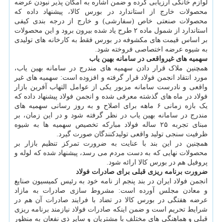
لوازم خانگی ارزیابی کرده و ضمن اشاره به امکان پذیر نبودن عرضه
محصولات خارج از استاندارد در بورس کالا، پیشنهاد داده که
محصولات صنعتی خاص (سفارشی) و خارج از درجه بندی کیفی
استاندارد از شمول ماده ۲ طرح یاد شده بیرون برود و این محصولات
بر اساس قیمت های مکشوفه در بورس فقط به کارخانه های تولیدی
به شیوه عرضه اختصاصی فروخته شود.
سهمیه های غیرواقعی در سامانه بهین یاب
همچنین ملاک قرار دادن سهمیه های مندرج در سامانه بهین یاب،
مورد انتقاد انجمن فولاد قرار گرفته و افزوده است: سهمیه های غیر
واقعی و نادرست سامانه مزبور یکی از عوامل التهاب آفرین بازار
فولاد در ماه های گذشته معرفی شده و انجمن فولاد پیشنهاد داده که
یک بازه زمانی ۶ ماهه برای اصلاح و به روز رسانی سهمیه های
مندرج در سامانه بهین یاب در نظر گرفته شود و در این زمان، بر
مبنای تجربه ۲۵ ساله فولاد مبارکه تخصیص سهمیه ها به شیوه
ظرفیت سنجی تولید واقعی تولیدکنندگان صورت گیرد.
همچنین در این بند با عنایت به ضرورت تمرکز تنظیم بازار بر
محصولات نهایی که به دست مردم می رسد، پیشنهاد شده که لوله و
پروفیل هم در بورس کالا ارائه شود.
ضرورت برنامه ریزی قبلی برای صادرات فولاد
انجمن فولاد ایران در بند پنجم از نامه خود به رئیس کمیسیون صنایع
و معادن مجلس آورده است: مشروط سازی صادرات به مازاد
عرضه هفتگی در بورس کالا در تضاد با فرایند صادرات آن هم در
شرایط تحریم است و ضمن اینکه صادرات فولاد نیازمند برنامه ریزی
قبلی و هماهنگی های مختلف با مشتریان و سایر ذی نفعان به منظور