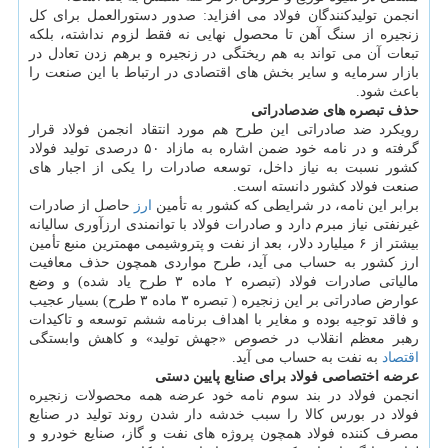
انجمن تولیدکنندگان فولاد می افزاید: صدور دستورالعمل برای کل
زنجیره از سنگ آهن تا محصول نهایی نه فقط لزوم نداشته، بلکه
تبعات آن می تواند به هم ریختگی در زنجیره و برهم زدن تعادل در
بازار سرمایه و سایر بخش های اقتصادی در ارتباط با این صنعت را
باعث شود.
حذف تبصره های ضدصادراتی
رویکرد ضد صادراتی این طرح هم مورد انتقاد انجمن فولاد قرار
گرفته و در نامه خود ضمن اشاره به مازاد ۵۰ درصدی تولید فولاد
کشور نسبت به نیاز داخل، توسعه صادرات را یکی از اجبار های
صنعت فولاد کشور دانسته است.
برابر این نامه، در شرایطی که کشور به تأمین
ارز
حاصل از صادرات
غیرنفتی نیاز مبرم دارد و صادرات فولاد با توانمندی ارزآوری سالیانه
بیشتر از ۶ میلیارد دلار، بعد از نفت و پتروشیمی مهمترین منبع تأمین
ارز کشور به حساب می آید، طرح مواردی همچون حذف معافیت
مالیاتی صادرات فولاد (تبصره ۲ ماده ۳ طرح یاد شده) و وضع
عوارض صادراتی بر این زنجیره ( تبصره ۳ ماده ۳ طرح) بسیار عجیب
و فاقد توجیه بوده و مغایر با اهداف برنامه ششم توسعه و تاکیدات
رهبر معظم انقلاب در خصوص «جهش تولید» و کاهش وابستگی
اقتصاد
به نفت به حساب می آید.
عرضه اختصاصی فولاد برای صنایع پایین دستی
انجمن فولاد در بند سوم نامه خود عرضه همه محصولات زنجیره
فولاد در بورس کالا را سبب خدشه دار شدن روند تولید در صنایع
مصرف کننده فولاد همچون پروژه های نفت و گاز، صنایع خودرو و