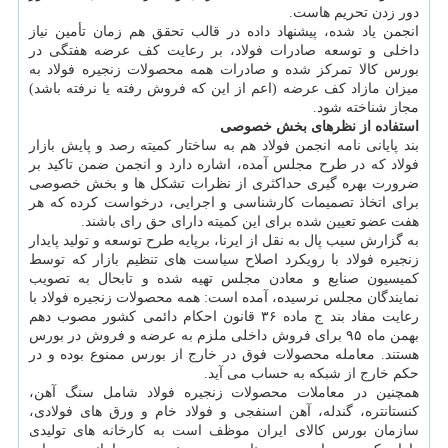
دور زدن تحریم هاست.
انجمن یاد شده، پیشنهاد داده در قالب تحقق هم زمان تأمین نیاز
داخلی و توسعه صادرات فولاد، بر رعایت کف عرضه هفتگی در
بورس کالا تمرکز شده و صادرات همه محصولات زنجیره فولاد به
میزان مازاد کف عرضه (اعم از این که فروش رفته یا نرفته باشد)
مجاز شناخته شود.
استفاده از نظرهای بخش خصوصی
بند پایانی نامه انجمن فولاد هم به ساختار کمیته رصد و پایش بازار
فولاد که در طرح مجلس آمده، اشاره دارد و انجمن ضمن تاکید بر
ضرورت بهره گیری حداکثری از نظرات تشکل ها و بخش خصوصی
برای اتخاذ تصمیمات کارشناسی و اجرایی، درخواست کرده که هر
هفت عضو تعیین شده برای این کمیته دارای حق رای باشند.
به گزارش سیب پال به نقل از ایرنا، برپایه طرح توسعه و تولید پایدار
زنجیره فولاد با رویکرد اصلاح سیاست های تنظیم بازار که توسط
کمیسیون صنایع و معادن مجلس تهیه شده و تابحال به تصویب
نمایندگان مجلس نرسیده، آمده است: همه محصولات زنجیره فولاد با
رعایت مفاد بند ج ماده ۳۶ قانون احکام دائمی کشور مصوب دهم
بهمن ماه ۹۵ برای فروش داخلی ملزم به عرضه و فروش در بورس
هستند. معامله محصولات فوق در خارج از بورس ممنوع بوده و در
حکم خارج از شبکه به حساب می آید.
همچنین در معاملات محصولات زنجیره فولاد شامل سنگ آهن،
کنستانتره، گندله، آهن اسنفجی و فولاد خام و ورق های فولادی،
سازمان بورس کالای ایران موظف است به کارخانه های تولیدی