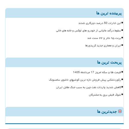
پربیننده ترین ها
این ادارات 50 درصد دورکاری شدند
سقوط درآمد مالیاتی از خودرو های لوکس و خانه های خالی
برنت ۹۵ دلار و ۴۴ سنت شد
ایران و معماری جدید کریدورها
پربحث ترین ها
قیمت طلا و سکه امروز 17 مردادماه 1405
رکوردشکنی پیش فروش تازه ترین گوشیهای تاشوی سامسونگ
کاهش شدید واردات نفت چین به سبب جنگ مقابل ایران
شوک قبض برق به مشترکان
جدیدترین ها