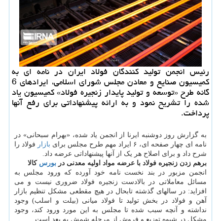
رئیس انجمن تولید كنندگان فولاد ایران در نامه ای به
كمیسیون صنایع و معادن مجلس شورای اسلامی، ایرادهای 6
گانه طرح «توسعه و تولید پایدار زنجیره فولاد» كمیسیون یاد
شده را تشریح نمود و به ارائه پیشنهاداتی برای رفع آنها
پرداخت.
به گزارش روز دوشنبه ایرنا از انجمن یاد شده، «بهرام سبحانی» در
نامه ای چهار صفحه ای، ۶ ایراد مهم طرح مجلس برای
بازار
فولاد را
شرح داد و برای اصلاح هر یک از آنها پیشنهاداتی عرضه داد.
برهم زدن زنجیره فولاد با عرضه مواد اولیه معدنی در
بورس
کالا
انجمن مزبور در بند نخست نامه خود آورده که ورود مجلس به
مسائل معاملاتی در بالادست زنجیره فولاد ضروری نیست و می
افزاید: در سالهای گذشته تابحال در هیچ مقطعی مشکل تنظیم بازار
آهن و فولاد در بخش تولید تا فولاد میانی (بیلت و اسلب) وجود
نداشته و آنچه سبب شده تا مجلس به این مورد ورود کند، وجود
مشکل در شیوه توزیع و فروش از مرحله شمش به بعد است.