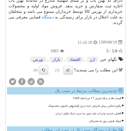
دارای کد بهین یاب و بر مبنای سهمیه مندرج در سامانه بهین یاب
اجازه ثبت سفارش و خرید بدهد. فروش مواد اولیه و محصولات
خریداری از بورس کالا توسط خریداران ممنوع می باشد و متخلفان
به علت اختلال در بازار برای رسیدگی به
دستگاه
قضایی معرفی می
گردند.
1399/08/19
15:16:18
1083
5
/
5.0
تگهای خبر:
ارز
,
اقتصاد
,
بازار
,
بورس
این مطلب را می پسندید؟
(0)
(1)
جدیدترین مطالب مرتبط در سیب پال
قیمت طلا و سکه امروز 17 مردادماه 1405
رکوردشکنی پیش فروش تازه ترین گوشیهای تاشوی سامسونگ
کاهش شدید واردات نفت چین به سبب جنگ مقابل ایران
شوک قبض برق به مشترکان
نظرات بینندگان سیب پال در مورد این مطلب