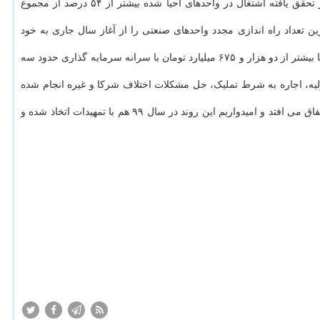
سرپرست سازمان صنایع کوچک و شهرک های صنعتی ایران تصریح کرد: با عنایت به برنامه ریزی احیای ۲۷ هزار شغل در واحدهای صنعتی راکد، آمار تحقق یافته اشتغال در واحدهای احیا شده بیشتر از ۵۴ درصد از مجموع
ا ۶۲ واحد صنعتی و استان های اصفهان و قم با احیای ۶۱ واحد صنعتی به ترتیب بیشترین تعداد راه اندازی مجدد واحدهای صنعتی را از آغاز سال جاری به خود
وی افزود: سرانه اشتغال هر واحد صنعتی که مجدد راه اندازی شده، به صورت متوسط ۱۸ نفر است و سرمایه گذاری انجام شده برای احیای این واحدها بیشتر از دو هزار و ۶۷۵ میلیارد تومان با سرانه سرمایه گذاری حدود سه
ولیه، اجاره به شرط تملیک، حل مشکلات اختلاف شرکا و غیره انجام شده
وی اظهار داشت: تجربه سال های گذشته در راه اندازی مجدد واحدهای غیرفعال نشان داده است که در ۶ ماهه دوم سال عملکرد بهتری در این عرصه اتفاق می افتد و امیدواریم این روند در سال ۹۹ هم با تمهیدات اتخاذ شده و