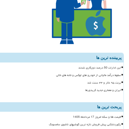
پربیننده ترین ها
این ادارات 50 درصد دورکاری شدند
سقوط درآمد مالیاتی از خودرو های لوکس و خانه های خالی
برنت ۹۵ دلار و ۴۴ سنت شد
ایران و معماری جدید کریدورها
پربحث ترین ها
قیمت طلا و سکه امروز 17 مردادماه 1405
رکوردشکنی پیش فروش تازه ترین گوشیهای تاشوی سامسونگ