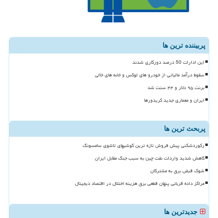
پربیننده ترین ها
این ادارات 50 درصد دورکاری شدند
سقوط درآمد مالیاتی از خودرو های لوکس و خانه های خالی
برنت ۹۵ دلار و ۴۴ سنت شد
ایران و معماری جدید کریدورها
پربحث ترین ها
رکوردشکنی پیش فروش تازه ترین گوشیهای تاشوی سامسونگ
کاهش شدید واردات نفت چین به سبب جنگ مقابل ایران
شوک قبض برق به مشترکان
مراکز داده قربانی پنهان قطعی برق هزینه اختلال در اقتصاد دیجیتال
جدیدترین ها