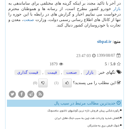
در آخر با تاکید مجدد بر اینکه گزینه های مختلفی برای ساماندهی به
بازار
خودرو کشور مطرح است، از رسانه ها و هموطنان محترم
درخواست می نماییم اخبار و گزارش های در رابطه با این حوزه را
تنها از کانال های اطلاع رسانی رسمی دولت، وزارت
صنعت
، معدن و
تجارت یا خودروسازان کشور دنبال کنند.
منبع:
sibpal.ir
1399/08/07
23:47:03
1879
5
/
5.0
تگهای خبر:
بازار
,
صنعت
,
قیمت
,
قیمت گذاری
این مطلب را می پسندید؟
(0)
(1)
جدیدترین مطالب مرتبط در سیب پال
رکوردشکنی پیش فروش تازه ترین گوشیهای تاشوی سامسونگ
کاهش شدید واردات نفت چین به سبب جنگ مقابل ایران
شوک قبض برق به مشترکان