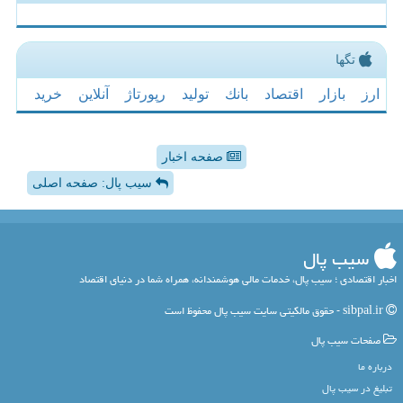
تگها
ارز
بازار
اقتصاد
بانك
تولید
رپورتاژ
آنلاین
خرید
صفحه اخبار
سیب پال: صفحه اصلی
سیب پال
اخبار اقتصادی ؛ سیب پال، خدمات مالی هوشمندانه، همراه شما در دنیای اقتصاد
sibpal.ir - حقوق مالکیتی سایت سیب پال محفوظ است
صفحات سیب پال
درباره ما
تبلیغ در سیب پال