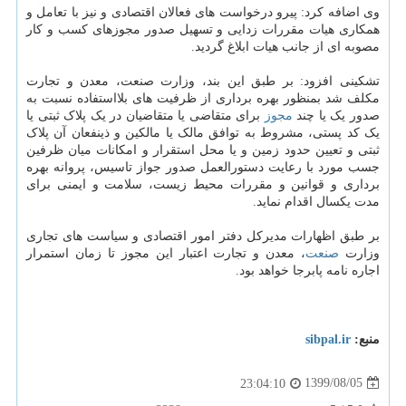
وی اضافه کرد: پیرو درخواست های فعالان اقتصادی و نیز با تعامل و
همکاری هیات مقررات زدایی و تسهیل صدور مجوزهای کسب و کار
مصوبه ای از جانب هیات ابلاغ گردید.
تشکینی افزود: بر طبق این بند، وزارت صنعت، معدن و تجارت
مکلف شد بمنظور بهره برداری از ظرفیت های بلااستفاده نسبت به
صدور یک یا چند
مجوز
برای متقاضی یا متقاضیان در یک پلاک ثبتی یا
یک کد پستی، مشروط به توافق مالک یا مالکین و ذینفعان آن پلاک
ثبتی و تعیین حدود زمین و یا محل استقرار و امکانات میان ظرفین
جسب مورد با رعایت دستورالعمل صدور جواز تاسیس، پروانه بهره
برداری و قوانین و مقررات محیط زیست، سلامت و ایمنی برای
مدت یکسال اقدام نماید.
بر طبق اظهارات مدیرکل دفتر امور اقتصادی و سیاست های تجاری
وزارت
صنعت
، معدن و تجارت اعتبار این مجوز تا زمان استمرار
اجاره نامه پابرجا خواهد بود.
منبع:
sibpal.ir
1399/08/05
23:04:10