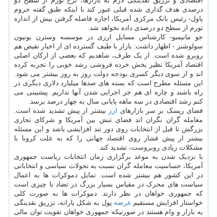
اقتصادی و تزریق نقدینگی لازم به بازارها، نرخ تورم از سطح دو
درصدی هدف گذاری شده قبلی عبور کند با اینکه طبق گفته جروم
پاول- رئیس بانک مرکزی آمریکا، اجازه فاصله گرفتن بیش از اندازه
تورم از سطح دو درصدی داده نخواهد شد.
جو مانیمبو- کارشناس مسایل ارزی در موسسه وسترن یونیون
سولوشنز - اظهار داشت: بازار با طیف گسترده ای از اخبار نقیض هم
روبرو شده است. از یک طرف، شاهدیم که بعضی از ارکان اصلی
اقتصاد آمریکا نظیر بخش خرده فروشی رشد خوبی را تجربه کرده
اند و از سوی دیگر کسری بودجه دولت روز به روز بیشتر می شود.
این مسئله مطرح است که بسته های صدها میلیارد دلاری دیگری در
راه باشند و چاره ای هم جز اجرایی شدن آنها نداریم. پیشبینی می
کنم رشد اقتصادی در سه ماهه پایانی سال به چهار درصد برسد.
فضای ریسک بر سر بازارهای
ارز
بیشتر از پیش تشدید شده است.
معامله گران نگران اند فضای تنش بین آمریکا و شرکای تجاری
بزرگش تا قبل از انتخابات روی دور تند افزایشی باشد و این مسئله
بیشتر از پیش فشار روی اقتصاد جهانی را که به علت کرونا با
مشکلات زیادی روبروست، تشدید کند.
با نزدیک شدن به موعد برگزاری زمان انتخابات ریاست جمهوری
آمریکا، حساسیت معامله گران نسبت به تحولات سیاسی و انتخاباتی
در این کشور هم بیشتر شده است. تمایل دموکرات ها به اعمال
سیاست های محرک در مقیاس بسیار بزرگ در تضاد با چیزی است
که جمهوری خواهان در نظر دارند. دموکرات ها به صورت کلی
خواستار افزایش مستقیم
عرضه
پول به شکل یارانه، تزریق نقدینگی
به بازار و وام هستند در صورتیکه جمهوری خواهان تقویت توان مالی