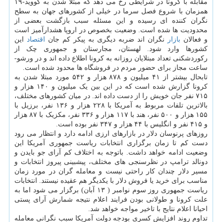
مقابله با کرونا در شرایطی رخ می دهد که مبتلا شدن به کووید-۱۹
همزمان با شروع فصل سرما در خیلی از کشورهای جهان به سطح
نگران کننده ای رسیده و این مسئله سبب بازگشت بعضی از
محدودیت ها شده است. وضعیت بخصوص در اروپا هشدارآمیز است
و فعالان
بازار
نگران اند ضربه دیگری به پیکر کم جان
اقتصاد
این
کشورها وارد شود. لهستان، مجارستان و جمهوری چک از
رکوردشکنی تعداد مبتلایان روزانه به کرونا اطلاع داده اند و در ورشو-
ساعت مجاز برای حضور مردم در فروشگاه ها محدود شده است.
تابحال بیشتر از ۴۱ میلیون و ۸۷۸ هزار و ۵۴۲ مورد مبتلا شدن به
کرونا گزارش شده است که در این بین یک میلیون و ۱۴۰ هزار و
۷۱۵ نفر جان خویش را از دست داده اند. در میان کشورهای مختلف،
بالاترین تلفات مربوط به آمریکا با ۲۲۸ هزار و ۱۳۶ نفر، برزیل با
۱۵۵ هزار و ۵۰۰ نفر، هند با ۱۱۷ هزار و ۳۳۶ نفر، مکزیک با ۸۷ هزار
و ۴۱۵ نفر و انگلیس با ۴۴ هزار و ۳۴۷ نفر بوده است.
روزهای پرنوسان دلار در بازارهای ارزی ادامه دارد و انتظار می رود
دست کم تا زمان برگزاری انتخابات ریاست جمهوری آمریکا این
وضعیت ادامه خواهد داشت. باتوجه به اختلاف کم آرای جو بایدن و
دونالد ترامپ در نظرسنجی های مختلف، پیشبینی پیروز انتخابات و
مسیر دلار چندان کار راحتی نیست و معامله گران در مورد زمان
مناسب برای خرید یا فروش دلار با یکدیگر هم عقیده نیستند. انتخابات
ریاست جمهوری روز سوم نوامبر ( ۱۳ آبان) برگزار می شود اما به
علت کرونا و طولانی بودن فرایند اعلام نتیجه شمارش آرای پستی
احیانا اعلام نتایج با تاخیر مواجه خواهد شد.
تداوم روند افزایش کسری بودجه دولت آمریکا سبب نگرانی معامله