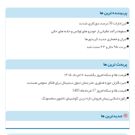
پربیننده ترین ها
این ادارات 50 درصد دورکاری شدند
سقوط درآمد مالیاتی از خودرو های لوکس و خانه های خالی
ایران و معماری جدید کریدورها
برنت ۹۵ دلار و ۴۴ سنت شد
پربحث ترین ها
قیمت طلا و سکه امروز یکشنبه ۱۸ مرداد ۱۴۰۵
خبرنگاران حوزه فناوری، مترجمان تحول دیجیتال برای افکار عمومی هستند
قیمت طلا و سکه امروز 17 مردادماه 1405
رکوردشکنی پیش فروش تازه ترین گوشیهای تاشوی سامسونگ
جدیدترین ها