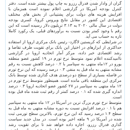
گران از وادار شدن فدرال رزرو به چاپ پول بیشتر شده است. دفتر
کنترل بودجه آمریکا در گزارشی اعلام نموده است همزمان با
افزایش هزینه های دولت برای پشتیبانی از بخش های مختلف
اقتصادی این کشور در مقابل نتایج ویروس کرونا، کسری بودجه
دولت در سال مالی ۲۰۲۰ به ۳.۱۳ تریلیون دلار رسیده است که این
رقم با وجود کمتر بودن نسبت به برآوردهای قبلی، یک رکورد کاملا
تازه به حساب می آید.
در شرایطی که کریستین لاگارد- رئیس بانک مرکزی اروپا از استفاده
حداکثری از ابزارهای در اختیار این بانک برای تقویت طرف تقاضا و
رشد اقتصادی خبر داده، مرکز آمار اتحادیه اروپا در گزارشی
ناامیدکننده اعلام نمود متوسط نرخ تورم در ۱۹ کشور عضو منطقه
یورو در ۱۲ماه منتهی به سپتامبر با ۰.۲ درصد کاهش نسبت به رقم
مشابه منتهی به ماه قبل به منفی ۰.۳ درصد رسیده که این نرخ تورم
در فاصله بسیاری از سطح دو درصدی هدف گذاری شده توسط بانک
مرکزی این منطقه باقی مانده است. همینطور متوسط نرخ تورم در
۱۲ ماه منتهی به سپتامبر در ۲۷ کشور عضو اتحادیه اروپا ۰.۳ درصد
اندازه گیری شده که ۰.۱ درصد کمتر از رقم ثبت شده ماه قبل بوده
است.
متوسط نرخ تورم بزرگ ترین در آمریکا در ۱۲ ماه منتهی به سپتامبر
هم با ۰.۱ درصد افزایش نسبت به دوره مشابه منتهی به ماه قبل به
سطح ۱.۴ درصد رسید که این نرخ تورم، بالاترین سطح تورمی ثبت
شده در آمریکا در ۹ ماهه اخیر بوده است. در مدل جدید سیاست
گذاری فدرال رزرو، اجازه داده خواهد شد تا برای تقویت رشد