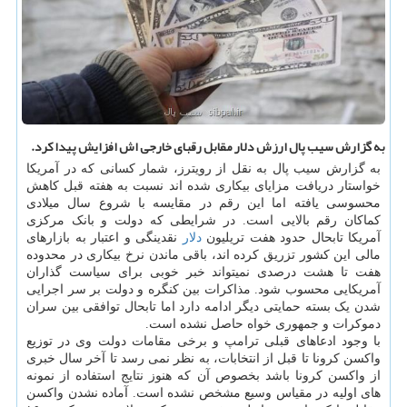
به گزارش سیب پال ارزش دلار مقابل رقبای خارجی اش افزایش پیدا كرد.
به گزارش سیب پال به نقل از رویترز، شمار کسانی که در آمریکا
خواستار دریافت مزایای بیکاری شده اند نسبت به هفته قبل کاهش
محسوسی یافته اما این رقم در مقایسه با شروع سال میلادی
کماکان رقم بالایی است. در شرایطی که دولت و بانک مرکزی
آمریکا تابحال حدود هفت تریلیون
دلار
نقدینگی و اعتبار به بازارهای
مالی این کشور تزریق کرده اند، باقی ماندن نرخ بیکاری در محدوده
هفت تا هشت درصدی نمیتواند خبر خوبی برای سیاست گذاران
آمریکایی محسوب شود. مذاکرات بین کنگره و دولت بر سر اجرایی
شدن یک بسته حمایتی دیگر ادامه دارد اما تابحال توافقی بین سران
دموکرات و جمهوری خواه حاصل نشده است.
با وجود ادعاهای قبلی ترامپ و برخی مقامات دولت وی در توزیع
واکسن کرونا تا قبل از انتخابات، به نظر نمی رسد تا آخر سال خبری
از واکسن کرونا باشد بخصوص آن که هنوز نتایج استفاده از نمونه
های اولیه در مقیاس وسیع مشخص نشده است. آماده نشدن واکسن