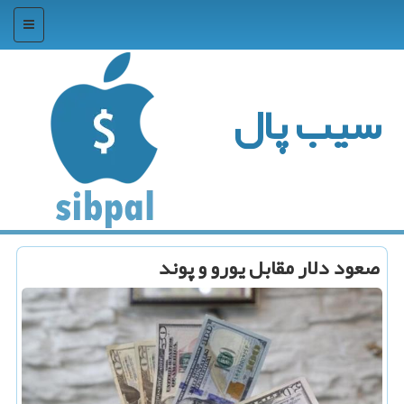
منو
سیب پال
صعود دلار مقابل یورو و پوند