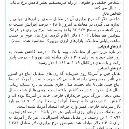
اشخاص حقیقی و حقوقی از راه غیرمستقیم نظیر کاهش نرخ مالیاتی
را دنبال می کنند.
شاخص دلار
شاخص دلار که نرخ برابری آن در مقابل سبدی از ارزهای جهانی را
اندازه می گیرد، در معاملات امروز با ۰.۴۸ درصد افزایش نسبت به
روز گذشته در سطح ۹۲.۹۷۷ واحد بسته شد. نرخ برابری هر فرانک
سوئیس هم معادل ۱.۱۰۲ دلار اعلام گردید (نرخ های فوق بر حسب
ساعت پایانی معاملات بازارهای ارزی نیویورک محاسبه شده است).
ارزهای اروپایی
در تازه ترین دور از معاملات، پوند با ۰.۳۸ درصد کاهش نسبت به
روز قبل خود و به ازای ۱.۳۰۷ دلار مبادله شد. یورو ۰.۶ درصد پایین
رفت و با ماندن در کانال ۱.۱۸ به ۱.۱۸۱ دلار رسید.
ارزهای آسیایی
تقابل چین و آمریکا روی سرمایه گذاری های متقابل اتباع دو کشور
هم تأثیر محسوسی داشته تا جایی که خرید خانه در آمریکا توسط
اتباع چینی طی ۹ ماه نخست سال جاری نسبت به بازه مشابه زمانی
سال قبل حدود ۶۰ درصد کاهش یافته است. چینی ها از هشت سال
پیش تابحال بزرگ ترین خریداران خارجی خانه در آمریکا بوده اند و
کاهش ۶۰ درصدی خانه توسط آنها بدان معنا بوده که ۱۱.۵ میلیارد
دلار سرمایه خارجی کمتر وارد چرخه اقتصاد آمریکا شده است.
در معاملات بازارهای ارزی آسیایی، هر دلار با ۰.۳۵ درصد افزایش به
۱۰۴.۸۹۹ ین رسید. در مقابل همتای استرالیایی، هر دلار آمریکا به
ازای ۱.۴۰۵ دلار مبادله شد. همینطور نرخ برابری دلار معادل ۶.۶۸۴
یوان چین اعلام گردید.