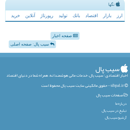
تگها
ارز
بازار
اقتصاد
بانك
تولید
رپورتاژ
آنلاین
خرید
صفحه اخبار
سیب پال: صفحه اصلی
سیب پال
اخبار اقتصادی ؛ سیب پال، خدمات مالی هوشمندانه، همراه شما در دنیای اقتصاد
sibpal.ir - حقوق مالکیتی سایت سیب پال محفوظ است
صفحات سیب پال
درباره ما
تبلیغ در سیب پال
آرشیو سیب پال