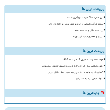
پربیننده ترین ها
این ادارات 50 درصد دورکاری شدند
سقوط درآمد مالیاتی از خودرو های لوکس و خانه های خالی
برنت ۹۵ دلار و ۴۴ سنت شد
ایران و معماری جدید کریدورها
پربحث ترین ها
قیمت طلا و سکه امروز 17 مردادماه 1405
رکوردشکنی پیش فروش تازه ترین گوشیهای تاشوی سامسونگ
کاهش شدید واردات نفت چین به سبب جنگ مقابل ایران
شوک قبض برق به مشترکان
جدیدترین ها