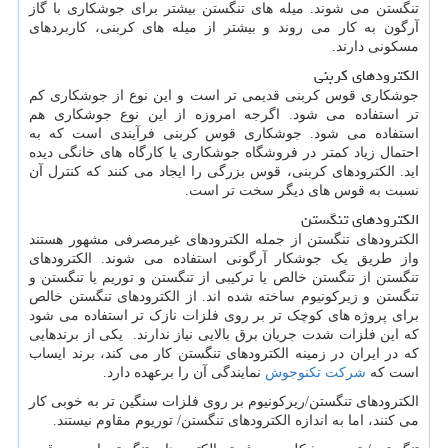
تنگستن می شوند. میله های تنگستن بیشتر برای جوشکاری با گاز
آرگون به کار می روند و بیشتر از میله های کربنی، کاربردهای
مسکونی دارند.
الکترودهای کربنی
جوشکاری قوس کربنی قدیمی تر است و این نوع از جوشکاری کم
تر استفاده می شود. اگرجه امروزه از این نوع جوشکاری هم
استفاده می شود. جوشکاری قوس کربنی فرآیندی است که به
احتمال زیاد کمتر در فروشگاه جوشکاری یا کارگاه های خانگی دیده
اید. الکترودهای کربنی، قوس بزرگی را ایجاد می کنند که کنترل آن
نسبت به قوس های دیگر سخت تر است.
الکترودهای تنگستن
الکترودهای تنگستن از جمله الکترودهای غیرمصرفی مشهور هستند
واز طریق یک جوشکار آرگونی استفاده می شوند. الکترودهای
تنگستن از تنگستن خالص یا ترکیبی از تنگستن و توریم یا تنگستن و
تنگستن و زیرکونیوم ساخته شده اند. از الکترودهای تنگستن خالص
برای پروژه های کوچک تر بر روی فلزات نازک تر استفاده می شود
که این فلزات شدت جریان برق بالایی نیاز ندارند. یکی از برندهایی
که در ایران در زمینه الکترودهای تنگستن کار می کند، برند ایساب
است که
شرکت تکنوجوش
نمایندگی آن را برعهده دارد.
الکترودهای تنگستن/ریرکونیوم بر روی فلزات سنگین تر به خوبی کار
می کنند، اما به اندازه الکترودهای تنگستن/ توریوم مقاوم نیستند.