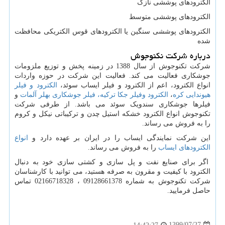
الکترودهای پوششی نازک
الکترودهای پوششی متوسط
الکترودهای پوششی سنگین یا الکترودهای قوس الکتریکی محافظت
شده
درباره شرکت نکنوجوش
شرکت تکنوجوش از سال 1388 در زمینه پخش و توزیع ملزومات
جوشکاری فعالیت می کند. فعالیت این شرکت در حوزه واردات
انواع الکترود، اعم از الکترود و فیلر ایساب سوئد،
الکترود و فیلر
هیوندایی کره
،
الکترود وفیلر جکا ترکیه،
فیلر جوشکاری بهلر آلمات
و
فیلرها جوشکاری سندویک سوئد می باشد. از طرفی شرکت
تکنوجوش انواع الکترود خشکه استیل چدن و ترکیباتی نیکل و کروم
را به فروش می رساند.
این شرکت نمایندگی ایساب را در ایران بر عهده دارد و
انواع
الکترودهای ایساب
را به فروش می رساند.
اگر برای صنایع نفت و پل سازی و کشتی سازی خود به دنبال
الکترود با کیفیت و مقرون به صرفه هستید، می توانید با کارشناسان
شرکت تکنوجوش به شماره 09128661378 ، 02166718328 تماس
حاصل فرمایید.
1399/07/27