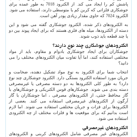
پاشش کم را ایجاد می کند. از الکترود 7018 به طور عمده برای
جوشکاری فلزاتی که کربن کم یا متوسطی دارند، استفاده می شود.
الکترود 7024 که حاوی مقدار زیادی پودر آهن است.
به الکترودهای ذکر شده، الکترود جوشکاری گفته می شود و این
دسته از الکترودها، میله های فلزی هستند که برای ایجاد پیوند بین دو
یا چند قطعه باید ذوب شوند.
الکترودهای جوشکاری چند نوع دارند؟
جوشکاران برای ایجاد جوشکاری بادوام و مقاوم، باید از مواد
مختلفی استفاده کنند، اما آیا تفاوت میان الکترودهای مختلف را می
دانید؟
انتخاب شما برای الکترود به نوع مواد تشکیل دهنده، ضخامت و
جریان مورد استفاده الکترود بستگی دارد. الکترود جوشکاری چند نوع
دارد؟ به طور کلی الکترودها به دو دسته مصرفی یا غیرمصرفی
دسته بندی می شوند. جوشکارهای قوس الکتریکی و جوشکارهای با
گاز محافظ خنثی، از الکترودهای مصرفی ، اما جوشکاران با گاز
آرگون از الکترودهای غیرمصرفی استفاده می کنند. بعضی از
الکترودها برای فزات و جریان مختلفی استفاده می شوند. اما لازم
است بدانیم که برای موقعیت ها و فلزات مختلف از چه الکترودی
استفاده می شود.
الکترودهای غیرمصرفی
الکترودهای غیر مصرفی شامل الکترودهای کربنی و الکترودهای