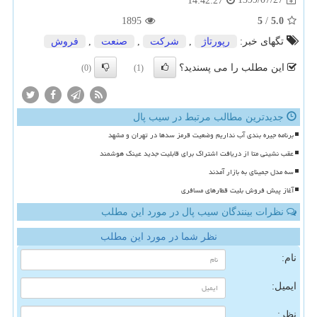
14:42:27
1895
5
/
5.0
تگهای خبر:
رپورتاژ
,
شركت
,
صنعت
,
فروش
این مطلب را می پسندید؟
(0)
(1)
جدیدترین مطالب مرتبط در سیب پال
برنامه جیره بندی آب نداریم وضعیت قرمز سدها در تهران و مشهد
عقب نشینی متا از دریافت اشتراک برای قابلیت جدید عینک هوشمند
سه مدل جمینای به بازار آمدند
آغاز پیش فروش بلیت قطارهای مسافری
نظرات بینندگان سیب پال در مورد این مطلب
نظر شما در مورد این مطلب
نام:
ایمیل:
نظر: