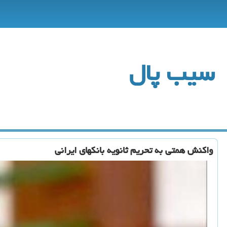
سیب پال
واكنش همتی به تحریم ثانویه بانكهای ایرانی