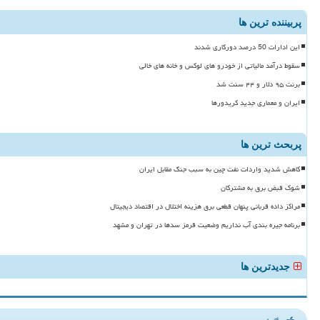
پربیننده ترین ها
این ادارات 50 درصد دورکاری شدند
سقوط درآمد مالیاتی از خودرو های لوکس و خانه های خالی
برنت ۹۵ دلار و ۴۴ سنت شد
ایران و معماری جدید کریدورها
پربحث ترین ها
کاهش شدید واردات نفت چین به سبب جنگ مقابل ایران
شوک قبض برق به مشترکان
مراکز داده قربانی پنهان قطعی برق هزینه اختلال در اقتصاد دیجیتال
برنامه جیره بندی آب نداریم وضعیت قرمز سدها در تهران و مشهد
جدیدترین ها