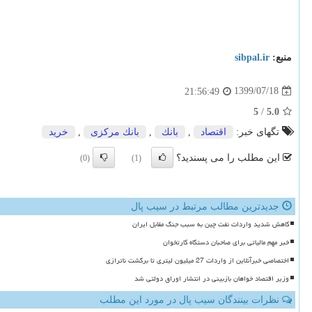
منبع:
sibpal.ir
1399/07/18
21:56:49
5
/
5.0
تگهای خبر:
اقتصاد
,
بانك
,
بانك مركزی
,
خرید
این مطلب را می پسندید؟
(0)
(1)
جدیدترین مطالب مرتبط در سیب پال
کاهش شدید واردات نفت چین به سبب جنگ مقابل ایران
خبر مهم مالیاتی برای صاحبان دستگاه کارتخوان
اختصاصی خبرآنلاین از واردات 27 میلیون لیتری تا برگشت ناترازی
وزیر اقتصاد خواهان بازبینی در انتشار اوراق دولتی شد
نظرات بینندگان سیب پال در مورد این مطلب