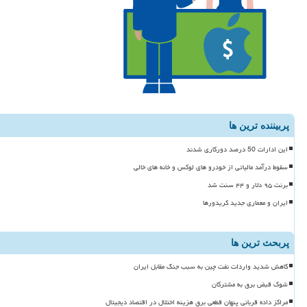
پربیننده ترین ها
این ادارات 50 درصد دورکاری شدند
سقوط درآمد مالیاتی از خودرو های لوکس و خانه های خالی
برنت ۹۵ دلار و ۴۴ سنت شد
ایران و معماری جدید کریدورها
پربحث ترین ها
کاهش شدید واردات نفت چین به سبب جنگ مقابل ایران
شوک قبض برق به مشترکان
مراکز داده قربانی پنهان قطعی برق هزینه اختلال در اقتصاد دیجیتال