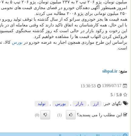
میلیون تومان، پژو ۲۰۶ تیپ ۲ به ۲۳۷ میلیون تومان، پژو ۲۰۶ تیپ ۵ به ۳۰۷ میلیون تومان و پژو ۲۰۷ دنده ای ۳۶۰ میلیون تومان قیمت گذاری شدند.
۲۵۰ میلیون تومانی برای پژو ۲۰۰۸ مطالبه می کردند.
همه قیمت ها بجز خودروی سراتو که از سال گذشته با توقف تولید روبرو شده، مربوط 
با این حال، همه کارشناسان به اتفاق تاکید دارند که وقتی معامله ای در 
این رخوت و رکود بازار در حالی است که روز گذشته سخنگوی کمیسیون 
فروکش کردن التهاب قیمت ها را مشاهده خواهیم کرد.
براساس این طرح مواردی همچون اجبار به عرضه خودرو در
بورس
کالا، 
است.
منبع:
sibpal.ir
1399/07/17
13:30:53
5
/
5.0
تگهای خبر:
ارز
,
بازار
,
بورس
,
تولید
این مطلب را می پسندید؟
(0)
(1)