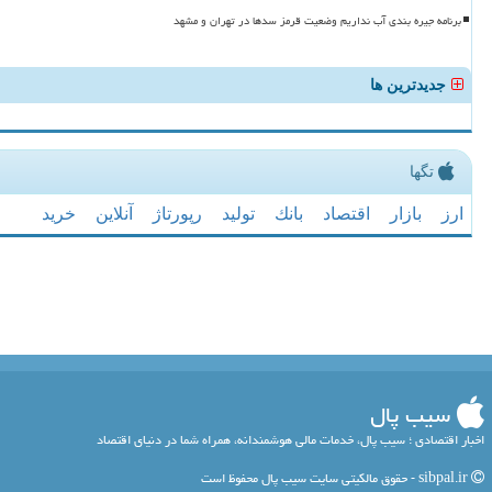
برنامه جیره بندی آب نداریم وضعیت قرمز سدها در تهران و مشهد
جدیدترین ها
تگها
ارز
بازار
اقتصاد
بانك
تولید
رپورتاژ
آنلاین
خرید
سیب پال
اخبار اقتصادی ؛ سیب پال، خدمات مالی هوشمندانه، همراه شما در دنیای اقتصاد
sibpal.ir - حقوق مالکیتی سایت سیب پال محفوظ است