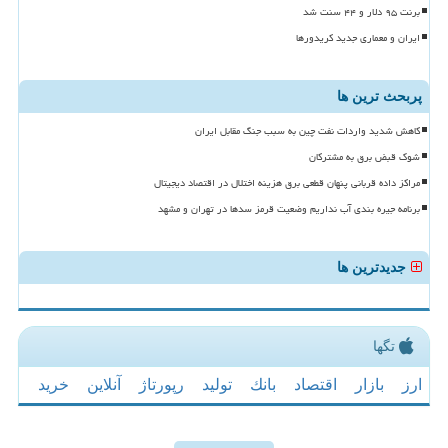
برنت ۹۵ دلار و ۴۴ سنت شد
ایران و معماری جدید کریدورها
پربحث ترین ها
کاهش شدید واردات نفت چین به سبب جنگ مقابل ایران
شوک قبض برق به مشترکان
مراکز داده قربانی پنهان قطعی برق هزینه اختلال در اقتصاد دیجیتال
برنامه جیره بندی آب نداریم وضعیت قرمز سدها در تهران و مشهد
جدیدترین ها
تگها
ارز
بازار
اقتصاد
بانك
تولید
رپورتاژ
آنلاین
خرید