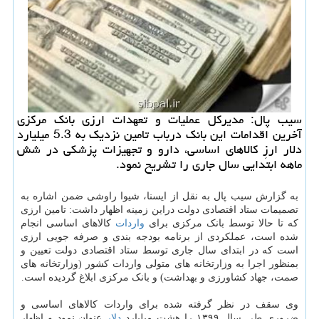
سیب پال: مدیركل عملیات و تعهدات ارزی بانك مركزی
آخرین اقدامات این بانك درباب تامین نزدیك به 5.3 میلیارد
دلار ارزِ كالاهای اساسی، دارو و تجهیزات پزشكی در شش
ماهه ابتدایی سال جاری را تشریح نمود.
به گزارش سیب پال به نقل از ایسنا، شیوا راوشی ضمن اشاره به
تصمیمات ستاد اقتصادی دولت دراین زمینه اظهار داشت: تامین ارزی
که تا حالا توسط بانک مرکزی برای
واردات
کالاهای اساسی انجام
شده است، عملکردی از برنامه بودجه بندی و صرفه جویی ارزی
است که در ابتدای سال جاری توسط ستاد اقتصادی دولت تعیین و
بمنظور اجرا به وزارتخانه های متولی واردات کشور (وزارتخانه های
صمت، جهاد کشاورزی و بهداشت) و بانک مرکزی ابلاغ گردیده است.
وی سقف در نظر گرفته شده برای واردات کالاهای اساسی و
ضروری طی سال ۱۳۹۹ را هشت میلیارد
دلار
عنوان نمود و اظهار