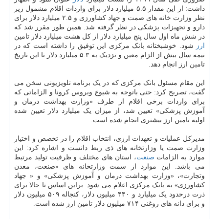
داشت: از این مقدار ۵.۵ میلیارد دلار برای واردات اقلام مشمول زیر
نظر وزارت خانه های صمت و جهاد کشاورزی و ۲.۵ میلیارد دلار برای
دارو و تجهیزات پزشکی در نظر گرفته شد. همین طور مقرر شد که
در شش ماه اول سال پنج میلیارد دلار از کل هشت میلیارد دلار تامین
ارز
شود. خوشبختانه بانک مرکزی این توفیق را داشته است که در
نیمه سال بیش از الزام معین و نزدیک به ۵.۳ میلیارد دلار تا این تاریخ
تامین ارز انجام دهد.
این مقام مسئول بانک مرکزی که در یک برنامه تلویزیونی سخن می
گفت، تصریح کرد: حتی باتوجه به شیوع ویروس کرونا و الزاماتی که
برای واردات برخی اقلام از طرف «وزارت بهداشت درمان و
آموزش پزشکی» تعیین شد، از میزان یک میلیارد دلار تعیین شده
اولیه تامین ارز بیشتری انجام شده است.
مدیرکل عملیات و تعهدات ارزی، انتخاب اقلام را در تخصص و اختیار
وزارت صمت یا وزارتخانه های ذی ربط دانست و اشاره کرد: این
موارد به الزامات
صنعت
، استان های مختلف و ظرفیت تولید مرتبط
می باشد. این موارد از سمت وزارتخانه های «صنعت، معدن
وتجارت»، «وزارت بهداشت درمان و آموزش پزشکی» و « جهاد
کشاورزی» به بانک مرکزی اعلام می شود. براین اساس تا حالا برای
ذرت درحدود یک میلیارد و ۴۴۰ میلیون دلار، کنجاله ۵۰۹ میلیون دلار
و برای دانه های روغنی ۷۱۴ میلیون دلار تامین ارز شده است.