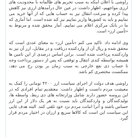
راوشی با اعلان اینکه به سبب تحریم های ظالمانه با محدودیت های
ارزی مواجهیم، اظهار داشت: در عین حال درآمدهای ارزی نیز کاهش
پیدا کرده و سرعت انتقال نیز به حساب هایی که از آنها خرید می
نماییم و باید به کشورها واریز نماییم نیز کند شده است. اما آماری که
ما در بانک مرکزی اعلام می نماییم، آمار محقق شده و مربوط به
«تأمین ارز» است.
وی ادامه داد: تاکید می کنم «تأمین ارز» به معنای عددی است که
محقق شده و ریال آن از واردکننده دریافت و در مقابل، ارز آن نیز به
واردکننده پرداخت شده است. براین اساس درصدی از این تامین ها
همیشه بواسطه کندی انتقال و توقفی که پس از دستور پرداخت وجه
تا حساب ذی نفع خارجی به سبب زمان بر بودن رخ می دهد،
ممکنست مختصری کم باشد.
راوشی هدف دولت از اجرای سیاست ارز ۴۲۰۰ تومانی را کمک به
معیشت مردم دانست و اظهار داشت: معتقدیم تمام افرادی که در
این پروسه حضور دارند شامل وزارتخانه های ذی ربط، واسطه ها،
تولیدکنندگان و واردکنندگان باید نسبت به هر یک دلار از این ارز
حساس باشند و آنرا امانت مردم نزد خود تلقی کنند. البته هدف غایی
این سیاست این است که کالاها سریع و ارزان در اختیار مردم قرار
گیرد.