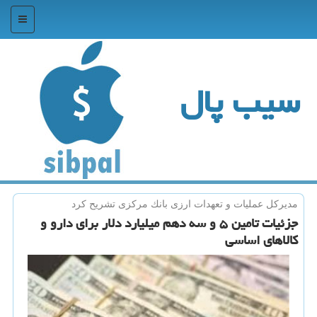
منو
سیب پال
مدیركل عملیات و تعهدات ارزی بانك مركزی تشریح كرد
جزئیات تامین ۵ و سه دهم میلیارد دلار برای دارو و
كالاهای اساسی