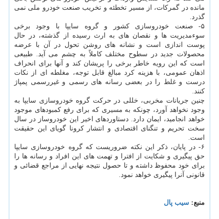
مانده در گمرکات، از مسیر تخطئه و تخریب صنعت خودرو ملی نمی
گذرد.
۵- صنعت خودروسازی کشور و گروه سایپا با وجود برخی
سوءمدیریت ها و نقصان های به ارث رسیده از گذشته، در حال
پوست اندازی است و نشانه های روشن تحول در آن با عرضه
محصولات جدید در سطوح مختلف کاملاً به چشم می آید. طبیعی
است که این رویه خاطر برخی را پریشان کند و آنها برای انحراف
اذهان عمومی، با هزینه کرد مبالغ قابل توجه، مغلطه ای از نکات
درست و غلط را در بعضی رسانه های رسمی و غیررسمی پمپاژ
کنند.
چنین جریانات مخربی، خللی در حرکت گروه خودروسازی سایپا به
وجود نخواهد آورد، چونکه به مسیری که برای رفع کمبودهای موجود
خواهد انجامید، ایمان دارد. دستاوردهای اخیر این خودروساز در سال
سخت تحریم و تنگنای اقتصادی و انتشار کرونا گویای این حقیقت
است.
۶- در پایان، ذکر این نکته ضروریست که گروه خودروسازی سایپا
حق پیگیری و شکایت از افترا و تهمت های این افراد و رسانه ها را
برای خود محفوظ داشته و تا حصول نتیجه نهایی از مراجع قضائی و
قانونی آنرا پیگیری خواهد نمود.
منبع:
سیب پال