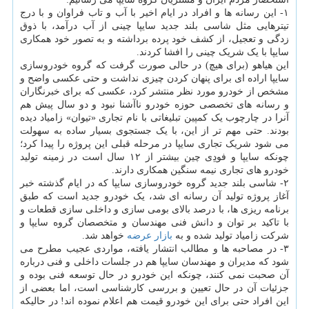
۱- این رسانه ها و افراد در ایام اخیر با آب و تاب فراوان و با درج
تیترهایی مثل شاسی بلند جدید سایپا چینی از آب درآمد، با ذوق
زدگی و تعجیل، از کشف خود پرده برداشته و به تصور خود همکاری
سایپا با یک شریک چینی را افشا کردند.
این هیاهو (برای هیچ) در حالی صورت گرفت که گروه خودروسازی
سایپا اراده ای برای پنهان کردن چیزی نداشت و حتی عکسی واضح و
مشخص از خودرو مورد نظر منتشر کرد، عکسی که برای خبرنگاران
و رسانه های تخصصی حوزه خودرو ناآشنا نبود و دو سال پیش هم
آنرا در چارچوب یک کمپین تبلیغاتی با نام تجاری «تیوان» زامیاد دیده
بودند. حتی مهم تر از این، با یک جستجوی بسیار ساده به سهولت
می شود شریک تجاری سایپا در مرحله قبلی این پروژه را پیدا کرد؛
چونکه سایپا و فودِی چین بیشتر از ۱۲ سال است در زمینه تولید
خودرو های تجاری نیمه سنگین همکاری دارند.
۲- شاسی بلند جدید گروه خودروسازی سایپا که در ایام گذشته خبر
آغاز پروژه تولید آن رسانه ای شد، یک خودرو جدید است که طبق
برنامه ریزی ها، با درصد بالای بومی سازی و داخلی سازی قطعات و
با تاکید بر توان و دانش فنی مهندسان و متخصصان گروه سایپا و
شرکت زامیاد تولید شده و به
بازار
عرضه
خواهد شد.
۳- در مصاحبه ها و مطالب انتشار یافته، مواردی عجیب مطرح می
شود که مدیران و مهندسان سایپا هم در جلسات داخلی و فنی درباره
آن صحبت نمی کنند، چونکه این خودرو در حال توسعه فنی بوده و
جزئیات آن در حال تعیین و بررسی کارشناسی است، اما بعضی از
این افراد حتی برای این خودرو قیمت هم اعلام نموده اند! در حالیکه