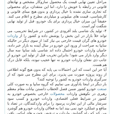
مراحل تعیین نهایی قیمت یک محصول سازوکار مشخص و نهادهای
قانونی در رابطه با خویش را دارد، اما این منتقدان، برای محصولی
که تجاری سازی نشده با خیال پردازی و بدون هیچ مبنای قانونی و
کارشناسی، قیمت های میلیونی و میلیاردی مطرح و اعلام می کنند.
حقیقتاً این میزان خیال پردازی برای یک خودرو، قبل از تولید نهایی
شگفت آور است.
۴- تولید یک شاسی بلند آفرودی در کشور، در شرایط تحریمی، می
تواند خلأ بازار در این بخش را پوشش داده و کشور را از
واردات
خودرو های گران قیمت خارجی بی نیاز کند؛ از سوی دیگر در حالیکه
سایپا به صراحت از ورود این خودرو در سال آینده به بازار خبر داده،
حامیان واردات خودرو احتمال داده اند شاسی بلند سایپا سه سال
دیگر وارد بازار می شود! بنابراین تخریب قبل از تولید این خودرو از
جانب ذی نفعان واردات خودرو نه تنها عجیب نبوده، بلکه قابل درک
هم هست.
آیا جز این است که این احتمالات بی پایه که بدون هیچ گونه اطلاعی
از روند پروژه صورت می پذیرد، برای این مطرح می شود که از
سرگیری واردات خودرو به کشور را توجیه کنند؟
بار دیگر در اینجا یادآوری می نماییم که گروه سایپا و به صورت کلی
صنعت
خودرو کشور ضمن فصل الخطاب دانستن بیانات مقام معظم
رهبری در نکوهش واردات
محصولات
خارجی بخصوص خودرو به
کشور در شرایط فعلی اقتصادی، واردات خودرو و کسب سود
سرشار مالی از این تجارت پرسود را برای واردکنندگان، در تضاد با
منافع و عملکرد خود نمی بیند اما به فعالان واردات خودرو هم گوشزد
می کند که راه گشایش واردات و ترخیص خودرو های لوکس باقی