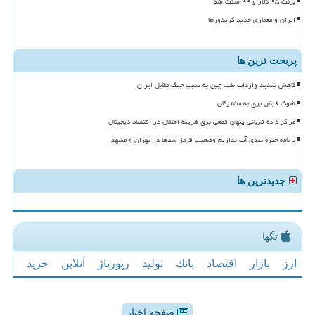
برنت ۹۵ دلار و ۴۴ سنت شد
ایران و معماری جدید کریدورها
پربحث ترین ها
کاهش شدید واردات نفت چین به سبب جنگ مقابل ایران
شوک قبض برق به مشترکان
مراکز داده قربانی پنهان قطعی برق هزینه اختلال در اقتصاد دیجیتال
برنامه جیره بندی آب نداریم وضعیت قرمز سدها در تهران و مشهد
جدیدترین ها
تگها
ارز
بازار
اقتصاد
بانك
تولید
رپورتاژ
آنلاین
خرید
صفحه اخبار